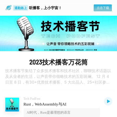
通勤路上
听播客，上小宇宙！
点击下载
眼睛好累
2023技术播客万花筒
技术播客节集结了众多技术播客和技术社区，聊聊技术话题以
及从业者的生活，让声音带你领略技术的五彩斑斓。 12 月 4
日至 8 日，有30+优质技术播客、5 大出品人、25+社区参与
了技术播客节，每天围绕一个主题，带来 8～11 期的内容，既
有面向开发者的「硬核技术」，也有打开眼界的「技术与商
业」；既有社会大学般的「技术从业指南」，也有「技术与跨
Tech PodFest
Rust，WebAssembly与AI
界」36行朋友圈的多彩世界。
AI时代，Rust是最理想的语言