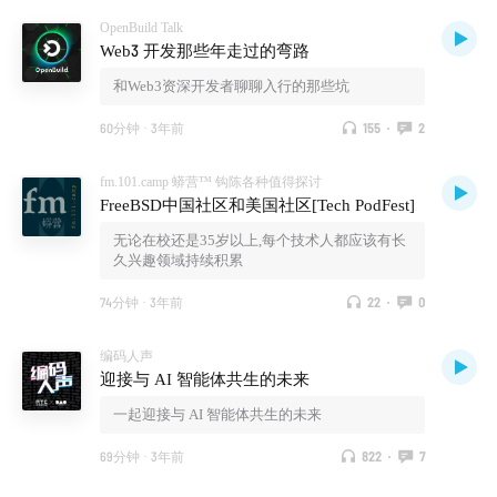
OpenBuild Talk
Web3 开发那些年走过的弯路
和Web3资深开发者聊聊入行的那些坑
60分钟
·
3年前
155
·
2
fm.101.camp 蟒营™ 钩陈各种值得探讨
FreeBSD中国社区和美国社区[Tech PodFest]
无论在校还是35岁以上,每个技术人都应该有长
久兴趣领域持续积累
74分钟
·
3年前
22
·
0
编码人声
迎接与 AI 智能体共生的未来
一起迎接与 AI 智能体共生的未来
69分钟
·
3年前
822
·
7