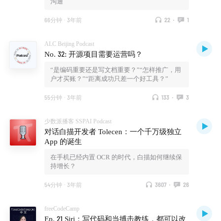
沟通
66分钟
·
3年前
22
·
1
ALC Beijing Podcast
No. 32: 开源项目需要运营吗？
“是编码重要还是写文档重要？”“怎样推广，用
户才买账？”“距离成功只差一个好工具？”
55分钟
·
3年前
133
·
3
少数派播客 SSPAI Podcast
对话白描开发者 Tolecen：一个千万级独立
App 的诞生
在手机已经内置 OCR 的时代，白描如何继续保
持增长？
54分钟
·
3年前
3607
·
26
freeCodeCamp
Ep. 21 Siri：写代码和当搏击教练，都可以改