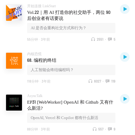
开始连接 LinkStart
Vol.22｜用 AI 打造你的社交助手，两位 90
后创业者有话要说
AI 是否会重构社交方式和行为？
55分钟
·
3年前
2551
·
5
内核恐慌
68. 编程的终结
人工智能会终结编程吗？
118分钟
·
3年前
6027
·
119
AsyncTalk
EP31 [WebWorker] OpenAI 和 Github 又有什
么新活?
OpenAI, Vercel 和 Copilot 都有什么新活
88分钟
·
3年前
557
·
9