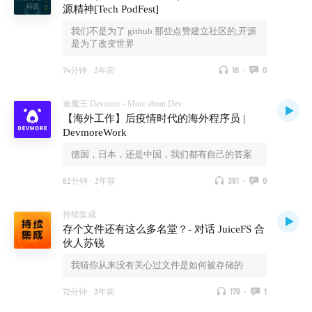
源精神[Tech PodFest]
我们不是为了 github 那些点赞建立社区的,开源
是为了改变世界
74分钟
·
3年前
16
·
0
迪魔王 Devmore - More about Dev
【海外工作】后疫情时代的海外程序员 |
DevmoreWork
德国，日本，还是中国，我们都有自己的答案
82分钟
·
3年前
391
·
0
持续集成
存个文件还有这么多名堂？- 对话 JuiceFS 合
伙人苏锐
我猜你从来没有关心过文件是如何被存储的
72分钟
·
3年前
179
·
1