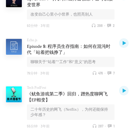
变世界
改变自己心里小小世界，也照亮别人
93分钟
·
3年前
298
·
2
Echo.js
Episode 9: 程序员生存指南：如何在混沌时
代「站着把钱挣了」
聊聊关于“站着”“工作”和“意义”的思考
79分钟
·
3年前
476
·
7
Tech PodFest
《鱿鱼游戏第二季》回归，蹭热度聊网飞
【EP相变】
二十年历史的网飞（Netflix），为何还能保持
少年感？
55分钟
·
3年前
287
·
1