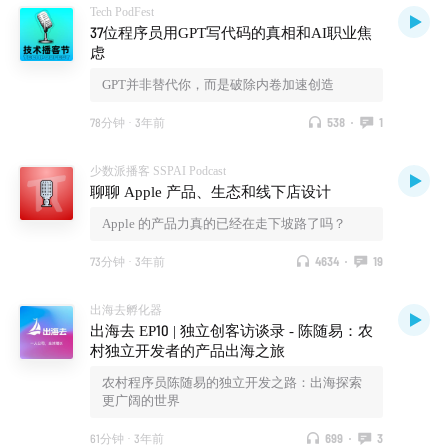
Tech PodFest
37位程序员用GPT写代码的真相和AI职业焦
虑
GPT并非替代你，而是破除内卷加速创造
78分钟
·
3年前
538
·
1
少数派播客 SSPAI Podcast
聊聊 Apple 产品、生态和线下店设计
Apple 的产品力真的已经在走下坡路了吗？
73分钟
·
3年前
4634
·
19
出海去孵化器
出海去 EP10 | 独立创客访谈录 - 陈随易：农
村独立开发者的产品出海之旅
农村程序员陈随易的独立开发之路：出海探索
更广阔的世界
61分钟
·
3年前
699
·
3