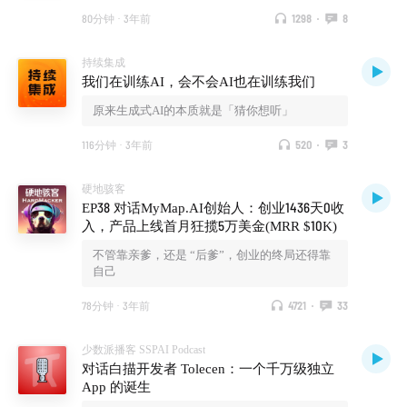
80分钟
·
3年前
1298
·
8
持续集成
我们在训练AI，会不会AI也在训练我们
原来生成式AI的本质就是「猜你想听」
116分钟
·
3年前
520
·
3
硬地骇客
EP38 对话MyMap.AI创始人：创业1436天0收
入，产品上线首月狂揽5万美金(MRR $10K)
不管靠亲爹，还是 “后爹”，创业的终局还得靠
自己
78分钟
·
3年前
4721
·
33
少数派播客 SSPAI Podcast
对话白描开发者 Tolecen：一个千万级独立
App 的诞生