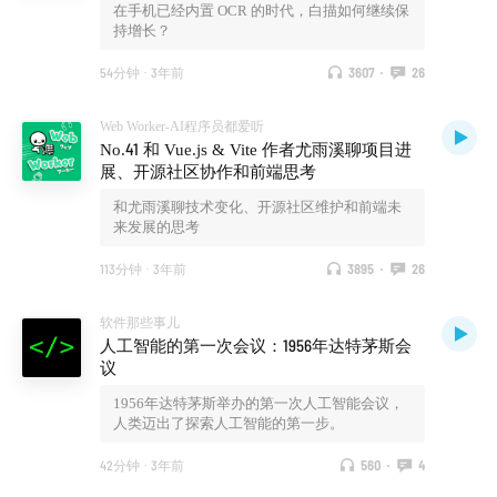
在手机已经内置 OCR 的时代，白描如何继续保
持增长？
54分钟
·
3年前
3607
·
26
Web Worker-AI程序员都爱听
No.41 和 Vue.js & Vite 作者尤雨溪聊项目进
展、开源社区协作和前端思考
和尤雨溪聊技术变化、开源社区维护和前端未
来发展的思考
113分钟
·
3年前
3895
·
26
软件那些事儿
人工智能的第一次会议：1956年达特茅斯会
议
1956年达特茅斯举办的第一次人工智能会议，
人类迈出了探索人工智能的第一步。
42分钟
·
3年前
560
·
4