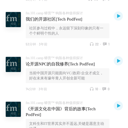
fm.101.camp 蟒营™ 钩陈各种值得探讨
我们的开源社区[Tech PodFest]
社区参与过程中，永远留下深刻印象的只有一
个个鲜明个性的人
53分钟
·
3年前
22
·
1
fm.101.camp 蟒营™ 钩陈各种值得探讨
论开源NPC的自我修养[Tech PodFest]
当前中国开源只能面向VC/政府/企业才成立，
好在未来有壕年青人开创全新可能
74分钟
·
3年前
10
·
0
fm.101.camp 蟒营™ 钩陈各种值得探讨
《开源文化在中国》背后的故事[Tech
PodFest]
文科生和IT世界其实并不遥远,关键是愿意主动