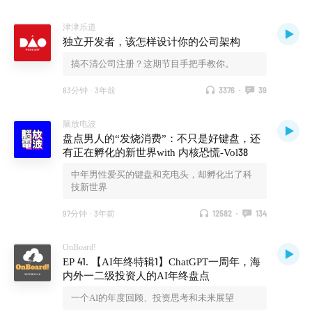
津津乐道
独立开发者，该怎样设计你的公司架构
搞不清公司注册？这期节目手把手教你。
83分钟
·
3年前
3376
·
39
脑放电波
盘点男人的“发烧消费”：不只是好键盘，还
有正在孵化的新世界with 内核恐慌-Vol38
中年男性爱买的键盘和充电头，却孵化出了科
技新世界
97分钟
·
3年前
12582
·
134
OnBoard!
EP 41. 【AI年终特辑1】ChatGPT一周年，海
内外一二级投资人的AI年终盘点
一个AI的年度回顾、投资思考和未来展望