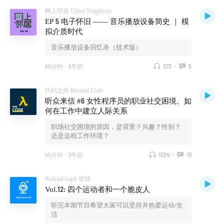
网上邻居 Cyber Neighbors
EP 5 电子怀旧 —— 音乐播放设备简史 ｜ 模
拟介质时代
音乐播放设备回忆杀（技术版）
96分钟
·
3年前
273
·
5
代码之外 Beyond Code
听众来信 #6 女性程序员的职业社交困境、如
何在工作中建立人际关系
职场社交困境的原因，是背景？兴趣？性别？
还是远程工作环境？
45分钟
·
3年前
1324
·
10
NebulaGraph 星球
Vol.12: 四个运动者和一个脆皮人
听完本期节目希望大家可以坚持并热爱运动/生
活