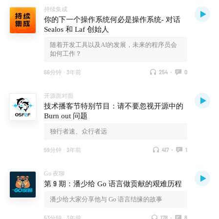
持续集成
你的下一个操作系统何必是操作系统- 对话
Sealos 和 Laf 创始人
随着开发工具以及AI的发展，未来的程序员会
如何工作？
66分钟
·
3年前
254
·
0
开源面对面
技术播客节特别节目：请不要忽视开源中的
Burn out 问题
独行者速、众行者远
59分钟
·
3年前
417
·
1
Go 夜聊
第 9 期：潘少给 Go 语言做贡献的艰难历程
潘少给大家分享他与 Go 语言结缘的故事
53分钟
·
3年前
178
·
8