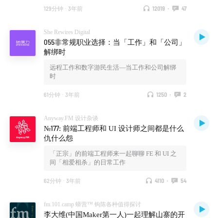
129分钟
·
3年前
12019
·
47
She Rewires Digital
055非常规职业选择：当「工作」和「公司」
解绑时
远程工作和数字游民生活—当工作和公司解绑
时
61分钟
·
3年前
1250
·
2
Anyway.FM 设计杂谈
№177: 前端工程师和 UI 设计师之间都是什么
仇什么怨
「正宗」的前端工程师来一起聊聊 FE 和 UI 之
间「相爱相杀」的日常工作
62分钟
·
3年前
4110
·
54
fm.101.camp 蟒营™ 钩陈各种值得探讨
李大维(中国Maker第一人)一起理解山寨的开