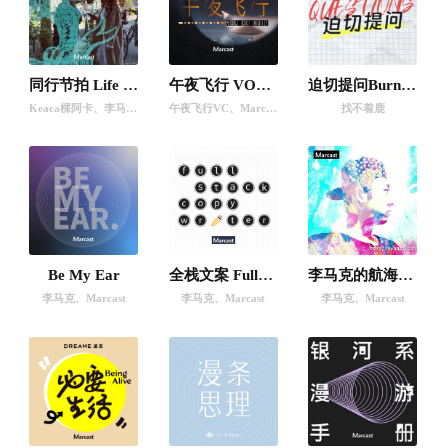
同行节拍 Life Journey
午夜飞行 VOL DE NUIT
迫切提问BurningQuestions
Keaca棵阿卡
、
李马克
、
Marcast
午夜飞行VC
、
Marcast
找不着鹿
Be My Ear
全栈文案 Fullstack Copywriter Podcast
李马克的航海日志 (Audiolog)
李马克
、
Marcast
李马克
、
Marcast
李马克
、
Marcast