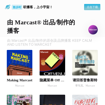
听播客，上小宇宙！
点击下载
散步时
通勤路上
由 Marcast® 出品/制作的
播客
由 Marcast® 出品/制作的原创及品牌播客 KEEP CALM
AND LISTEN TO MARCAST
Making Marcast
隐藏菜单 Off Menu
请回答普鲁斯特
Marcast
Marcast
李马克
、
Marcast