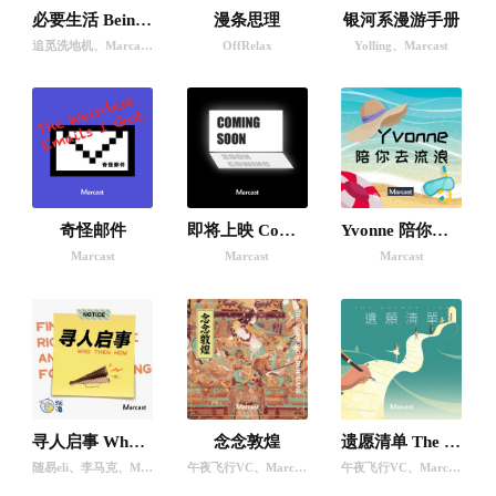
必要生活 Being Alive
漫条思理
银河系漫游手册
追觅洗地机
、
Marcast
、
李马克
OffRelax
Yolling
、
Marcast
奇怪邮件
即将上映 Coming Soon
Yvonne 陪你去流浪 (podcast)
Marcast
Marcast
Marcast
寻人启事 Who Then How
念念敦煌
遗愿清单 The Bucket List
随易eli
、
李马克
、
Marcast
午夜飞行VC
、
Marcast
午夜飞行VC
、
Marcast