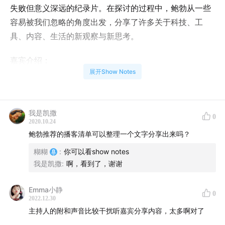
失败但意义深远的纪录片。在探讨的过程中，鲍勃从一些
容易被我们忽略的角度出发，分享了许多关于科技、工
具、内容、生活的新观察与新思考。
嘉宾介绍：
展开Show Notes
傅丰元，资深科技、工具与生活方式观察者，内容创意策
划人。科技文化独立杂志《离线》联合创始人，以科技与
工具为主题的线上社区「利器」的发起人。曾编辑出版
我是凯撒
《技术元素》《数字乌托邦：从反主流文化到赛博文化》
0
2020.10.24
《与机器赛跑》等书，目前为互联网和人工智能公司策划
鲍勃推荐的播客清单可以整理一个文字分享出来吗？
品牌内容，独立经营内容工作室「Studio Q24」——致力
糊糊
:
你可以看show notes
于探索人类生活环境中那些「静悄悄、活生生」的技术，
我是凯撒
:
啊，看到了，谢谢
并设计与之呼应的内容。
Emma小静
0
鲍勃将筹划工作室Q24的观察与心得整理成个人邮件通
2022.12.30
讯，订阅请前往Q24的
网站
主持人的附和声音比较干扰听嘉宾分享内容，太多啊对了