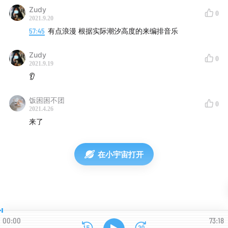
鲍勃的
微博
，鲍勃的
推特
Zudy
线上社群「利器」的
官方网站
和科技文化杂志
《离线》
0
2021.9.20
（暂停刊）
57:45
有点浪漫 根据实际潮汐高度的来编排音乐
节目中提到的《我们要怎么办〈生活日报〉》
节选
Zudy
《经济学人》于2011年发表的文章：
Back to the
0
2021.9.19
Coffee House
（《新闻的未来：重返咖啡馆》）
👂
推荐一：Craig Mod, from Cool tools
饭困困不团
0
2021.4.26
推荐集的
收听链接一
，
收听链接二
，
节目官网
来了
Craig Mod的
个人网站
谈到「平静设计」时，鲍勃推荐的交互设计书籍
《交互
在小宇宙打开
的未来》
安静的好设计案例：
iPhoneXS的使用说明书
「利器x城堡」
计划
推荐二：Ana, the elevator, from Everything is alive
00:00
73:18