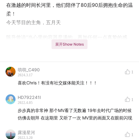
在激越的时间长河里，他们陪伴了80后90后拥抱生命的温
柔！
今天节目的主角，五月天
陈升曾说“当心里的容器是满的，再加任何一点真挚的感
展开Show Notes
情，很容易就会涌出来”
五月天，便是让我们内心容器随时真挚满溢的存在。
萌萌_C490
1
2024.3.17
喜欢Chris！有没有社交媒体能关注！！！
HD792241l
1
2022.4.05
步步真的非常神 那个MV看了无数遍 19年去时代广场的时候
仿佛去朝拜 在这期里 又听了一次 MV里的画面又在眼前闪现
露漫星河
1
2022.3.20