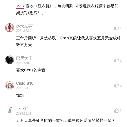
35:17
喜欢《洗衣机》，每次听到“才发现我衣服原来都是妈
妈洗”就想流泪。
多大点事丫
1
2021.12.22
三年后回听，肃然起敬，Chris真的让我从喜欢五月天变成尊
敬五月天
巴尼大仔
1
2021.6.06
喜欢Chris的声音
Cielo_816
1
2021.5.31
如烟！
小小乔
1
2020.12.11
五月天真是疲惫时的一道光，单曲循环爱情的模样一整天