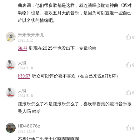
曲哀词，他们很多歌都是这样，就连演唱会蹦迪神曲《派对
动物》也是。喜欢五月天的音乐，是因为可以宣泄一些自己
难以名状的情绪吧。
禾禾禾禾禾儿
0
2025.2.12
36:47
到现在2025年也没出下一专辑哈哈
大蠊
0
2024.5.18
1:30:37
听众可以评价喜不喜欢（在自己来说a好b坏）
大蠊
0
2024.5.18
摇滚乐怎么了不是摇滚乐怎么了，喜欢非摇滚的流行音乐很
丢人吗 哈哈
HD46076z
0
2023.12.10
不想让他们出第十张啊啊啊啊啊