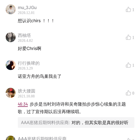
mu_3JGu
1
2020.12.01
想认识chirs ！！！
西柚塔
1
2020.4.02
好爱Chris啊
行行换啤的
1
2020.3.29
诺亚方舟的鸟巢我去了
膀大腰圆
0
2021.10.08
46:34
步步是当时刘诗诗和吴奇隆拍步步惊心续集的主题
歌，过了宣传期以后没再继续唱。
AAA崽猪后期饲料供应商
:
对的，但其实歌是真的很好听
AAA崽猪后期饲料供应商