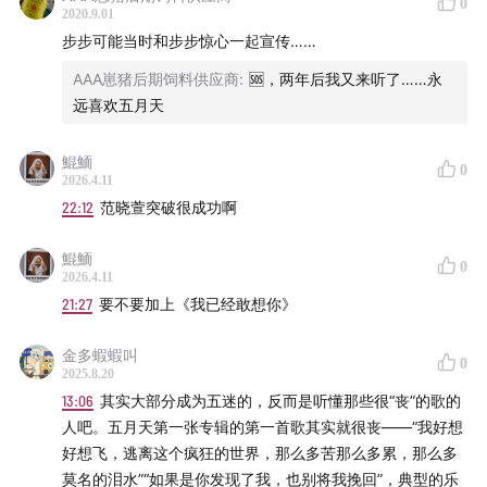
0
2020.9.01
步步可能当时和步步惊心一起宣传……
AAA崽猪后期饲料供应商
:
🆘，两年后我又来听了……永
远喜欢五月天
鯤鮞
0
2026.4.11
22:12
范晓萱突破很成功啊
鯤鮞
0
2026.4.11
21:27
要不要加上《我已经敢想你》
金多蝦蝦叫
0
2025.8.20
13:06
其实大部分成为五迷的，反而是听懂那些很“丧”的歌的
人吧。五月天第一张专辑的第一首歌其实就很丧——“我好想
好想飞，逃离这个疯狂的世界，那么多苦那么多累，那么多
莫名的泪水”“如果是你发现了我，也别将我挽回”，典型的乐