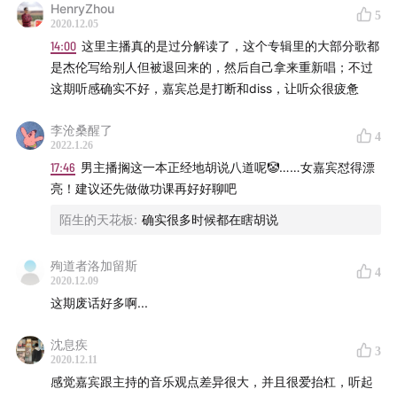
HenryZhou
5
2020.12.05
14:00
这里主播真的是过分解读了，这个专辑里的大部分歌都
是杰伦写给别人但被退回来的，然后自己拿来重新唱；不过
这期听感确实不好，嘉宾总是打断和diss，让听众很疲惫
李沧桑醒了
4
2022.1.26
17:46
男主播搁这一本正经地胡说八道呢🤡……女嘉宾怼得漂
亮！建议还先做做功课再好好聊吧
陌生的天花板
:
确实很多时候都在瞎胡说
殉道者洛加留斯
4
2020.12.09
这期废话好多啊...
沈息疾
3
2020.12.11
感觉嘉宾跟主持的音乐观点差异很大，并且很爱抬杠，听起