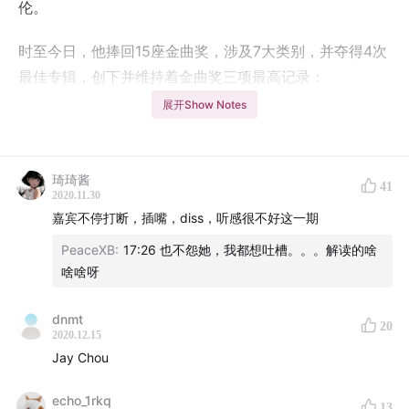
伦。
时至今日，他捧回15座金曲奖，涉及7大类别，并夺得4次
最佳专辑，创下并维持着金曲奖三项最高记录：
展开Show Notes
金曲奖获奖最多的歌手
金曲奖获得奖项类别最多的歌手
问鼎金曲奖最佳专辑次数最多的歌手
琦琦酱
41
2020.11.30
03年，他登上全球最具影响力的时事周刊美国时代周刊亚
嘉宾不停打断，插嘴，diss，听感很不好这一期
洲版封面
PeaceXB
:
17:26 也不怨她，我都想吐槽。。。解读的啥
05年，美国人物杂志评选周杰伦为 世界十大鬼才音乐
啥啥呀
人， 亚洲代表歌手唯有周一人上榜
09年，他位列CNN评选出的25位亚洲最具影响力人物，
dnmt
20
2020.12.15
CNN用非凡艺人entertainer extraordinaire来评价他
Jay Chou
今天我邀请我的好朋友纳迪 我们一起来聊一聊周杰伦
echo_1rkq
13