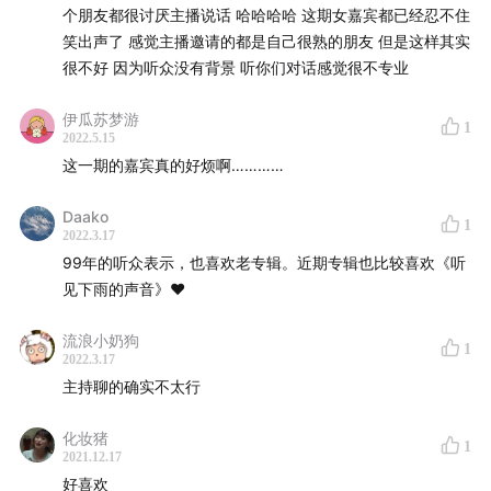
个朋友都很讨厌主播说话 哈哈哈哈 这期女嘉宾都已经忍不住
笑出声了 感觉主播邀请的都是自己很熟的朋友 但是这样其实
很不好 因为听众没有背景 听你们对话感觉很不专业
伊瓜苏梦游
1
2022.5.15
这一期的嘉宾真的好烦啊…………
Daako
1
2022.3.17
99年的听众表示，也喜欢老专辑。近期专辑也比较喜欢《听
见下雨的声音》❤️
流浪小奶狗
1
2022.3.17
主持聊的确实不太行
化妆猪
1
2021.12.17
好喜欢