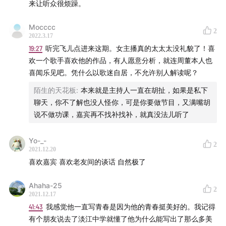
来让听众很烦躁。
Mocccc
2
2022.3.17
19:27
听完飞儿点进来这期。女主播真的太太太没礼貌了！喜
欢一个歌手喜欢他的作品，有人愿意分析，就连周董本人也
喜闻乐见吧。凭什么以歌迷自居，不允许别人解读呢？
陌生的天花板
:
本来就是主持人一直在胡扯，如果是私下
聊天，你不了解也没人怪你，可是你要做节目，又满嘴胡
说不做功课，嘉宾再不找补找补，就真没法儿听了
Yo-_-
2
2021.12.20
喜欢嘉宾 喜欢老友间的谈话 自然极了
Ahaha-25
2
2021.12.17
41:43
我感觉他一直写青春是因为他的青春挺美好的。我记得
有个朋友说去了淡江中学就懂了他为什么能写出了那么多美