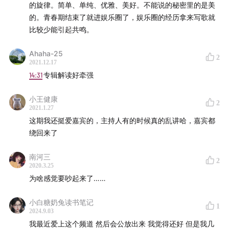
的旋律。简单、单纯、优雅、美好。不能说的秘密里的是美
的。青春期结束了就进娱乐圈了，娱乐圈的经历拿来写歌就
比较少能引起共鸣。
Ahaha-25
2
2021.12.17
14:31
专辑解读好牵强
小王健康
2
2021.1.27
这期我还挺爱嘉宾的，主持人有的时候真的乱讲哈，嘉宾都
绕回来了
南河三
2
2020.3.25
为啥感觉要吵起来了……
小白糖奶兔读书笔记
1
2024.9.03
我最近爱上这个频道 然后会公放出来 我觉得还好 但是我几