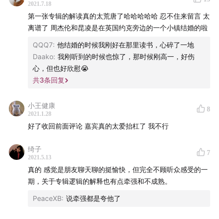
时至今日，他捧回15座金曲奖，涉及7大类别，并夺得4次
2021.7.18
最佳专辑，创下并维持着金曲奖三项最高记录：
第一张专辑的解读真的太荒唐了哈哈哈哈哈 忍不住来留言 太
离谱了 周杰伦和昆凌是在英国约克旁边的一个小镇结婚的啦
金曲奖获奖最多的歌手
QQQ7
:
他结婚的时候我刚好在那里读书，心碎了一地
金曲奖获得奖项类别最多的歌手
Daako
:
我刚听到的时候也惊了，那时候刚高一，好伤
问鼎金曲奖最佳专辑次数最多的歌手
心，但也好欣慰😭
共
3
条回复
03年，他登上全球最具影响力的时事周刊美国时代周刊亚
洲版封面
小王健康
8
2021.1.28
05年，美国人物杂志评选周杰伦为 世界十大鬼才音乐
好了收回前面评论 嘉宾真的太爱抬杠了 我不行
人， 亚洲代表歌手唯有周一人上榜
09年，他位列CNN评选出的25位亚洲最具影响力人物，
绮子
7
CNN用非凡艺人entertainer extraordinaire来评价他
2021.5.13
真的 感觉是朋友聊天聊的挺愉快，但完全不顾听众感受的一
今天我邀请我的好朋友纳迪 我们一起来聊一聊周杰伦
期，关于专辑逻辑的解释也有点牵强和不成熟。
PeaceXB
:
说牵强都是夸他了