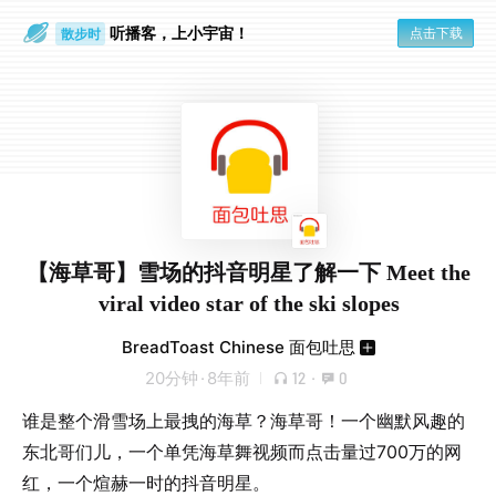
听播客，上小宇宙！
点击下载
散步时
通勤路上
【海草哥】雪场的抖音明星了解一下 Meet the
viral video star of the ski slopes
BreadToast Chinese 面包吐思
20分钟
·
8年前
12
·
0
谁是整个滑雪场上最拽的海草？海草哥！一个幽默风趣的
东北哥们儿，一个单凭海草舞视频而点击量过700万的网
红，一个煊赫一时的抖音明星。