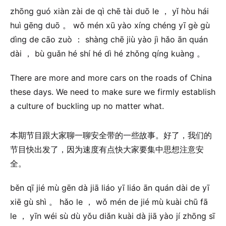
zhōng guó xiàn zài de qì chē tài duō le ， yǐ hòu hái
huì gēng duō 。 wǒ mén xū yào xíng chéng yī gè gù
dìng de cāo zuò ： shàng chē jiù yào jì hǎo ān quán
dài ， bù guǎn hé shí hé dì hé zhǒng qíng kuàng 。
There are more and more cars on the roads of China
these days. We need to make sure we firmly establish
a culture of buckling up no matter what.
本期节目跟大家聊一聊安全带的一些故事。好了，我们的
节目快出发了，因为速度有点快大家要集中思想注意安
全。
běn qī jié mù gēn dà jiā liáo yī liáo ān quán dài de yī
xiē gù shì 。 hǎo le ， wǒ mén de jié mù kuài chū fā
le ， yīn wéi sù dù yǒu diǎn kuài dà jiā yào jí zhōng sī