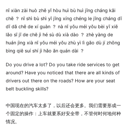
nǐ xiàn zài huò zhě yǐ hòu huì bù huì jīng cháng kāi
chē ？ nǐ shì bù shì yǐ jīng xíng chéng le jīng cháng dī
dī dǎ chē de xí guàn ？ nà nǐ yǒu méi yǒu bèi yī xiē
lǎo sī jī de chē jì hé sù dù xià dào ？ zhè yàng de
huán jìng xià nǐ yǒu méi yǒu zhù yì lì gāo dù jí zhōng
bìng qiě suí shí jì hǎo ān quán dài ？
Do you drive a lot? Do you take ride services to get
around? Have you noticed that there are all kinds of
drivers out there on the roads? How are your seat
belt buckling skills?
中国现在的汽车太多了，以后还会更多。我们需要形成一
个固定的操作：上车就要系好安全带，不管何时何地何种
情况。