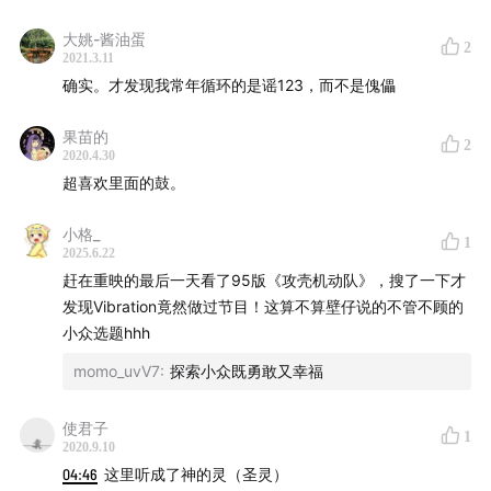
📬 如果有任何问题或反馈，欢迎评论留言或发电子邮件
至：relic_ice@icloud.com
大姚-酱油蛋
2
2021.3.11
确实。才发现我常年循环的是谣123，而不是傀儡
果苗的
2
2020.4.30
超喜欢里面的鼓。
小格_
1
2025.6.22
赶在重映的最后一天看了95版《攻壳机动队》，搜了一下才
发现Vibration竟然做过节目！这算不算壁仔说的不管不顾的
小众选题hhh
momo_uvV7
:
探索小众既勇敢又幸福
使君子
1
2020.9.10
04:46
这里听成了神的灵（圣灵）