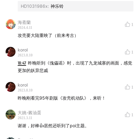
HD1031986x
:
神乐铃
海斋蘭
1
2024.4.11
攻壳要大陆重映了（前来考古）
korol
1
2023.8.10
18:47
昨晚听到《傀儡谣》时，出现了九龙城寨的画面，感觉
更加的妖异悲戚
korol
1
2023.8.10
昨晚刚看完95年剧版《攻壳机动队》，来听！
大姚-酱油蛋
1
2021.3.11
谢谢，好棒👍居然还听到了poi主题。