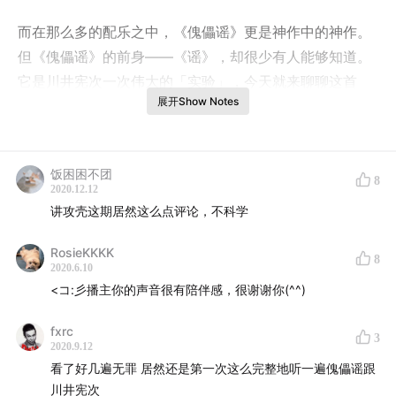
而在那么多的配乐之中，《傀儡谣》更是神作中的神作。
但《傀儡谣》的前身——《谣》，却很少有人能够知道。
它是川井宪次一次伟大的「实验」，今天就来聊聊这首
展开Show Notes
《谣》，究竟「神」在哪里。
OUTLINE
– 《谣》的重要性就在于它的「实验性」
饭困困不团
8
2020.12.12
– 川井宪次是谁？
讲攻壳这期居然这么点评论，不科学
– 《谣》的三部曲乐曲解析
– 女声合唱和歌词的出彩之处
RosieKKKK
8
2020.6.10
– 《谣》体现了什么样的主题
<コ:彡播主你的声音很有陪伴感，很谢谢你(^^)
## SONG LIST
fxrc
– Rodrigo Amarante – O Cometa
3
2020.9.12
– Many Voices Speak – Tank Town
看了好几遍无罪 居然还是第一次这么完整地听一遍傀儡谣跟
– King Krule – Baby Blue
川井宪次