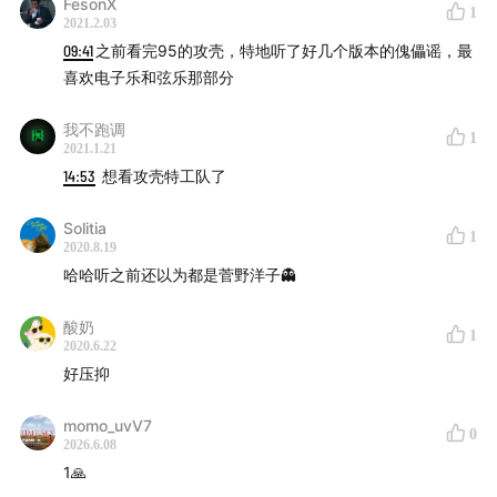
FesonX
1
2021.2.03
09:41
之前看完95的攻壳，特地听了好几个版本的傀儡谣，最
喜欢电子乐和弦乐那部分
我不跑调
1
2021.1.21
14:53
想看攻壳特工队了
Solitia
1
2020.8.19
哈哈听之前还以为都是菅野洋子👻
酸奶
1
2020.6.22
好压抑
momo_uvV7
0
2026.6.08
1🙏