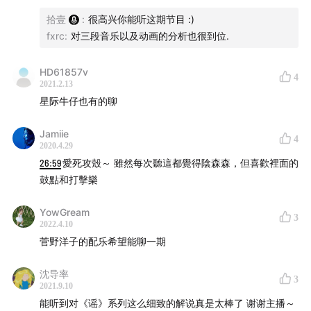
– 川井憲次 – M01 謡I-Making of Cyborg
拾壹
:
很高兴你能听这期节目 :)
– 川井憲次 – M05 謡II-Ghost City
fxrc
:
对三段音乐以及动画的分析也很到位.
– 川井憲次 – M10 謡III-Reincarnation
– The xx – Intro
HD61857v
4
2021.2.13
– 川井憲次 – 傀儡謡-新世に神集いて(くぐつうた あらよ
星际牛仔也有的聊
にかみつどいて)
Jamiie
4
INTRODUCTION
2020.4.29
「Vibration 歪波音室」是一档以「音乐爱好者、乐迷」
26:59
愛死攻殼～ 雖然每次聽這都覺得陰森森，但喜歡裡面的
鼓點和打擊樂
的视角去聊任何关于音乐的一切事物的播客节目。旨在让
更多对音乐有感知力、有兴趣的人，去听、去了解这世界
YowGream
3
上更丰富的音乐，并且能试着去发现这些丰富之中所蕴含
2022.4.10
的美和感动。
菅野洋子的配乐希望能聊一期
🎯 商务、媒体合作：添加微信 rdlswl23333，请备注
沈导率
3
2021.9.10
来意
能听到对《谣》系列这么细致的解说真是太棒了 谢谢主播～