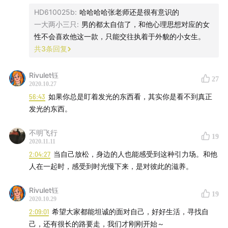
HD610025b
:
哈哈哈哈张老师还是很有意识的
一大两小三只
:
男的都太自信了，和他心理思想对应的女
性不会喜欢他这一款，只能交往执着于外貌的小女生。
共
3
条回复
Rivulet钰
27
2020.10.27
56:43
如果你总是盯着发光的东西看，其实你是看不到真正
发光的东西。
不明飞行
19
2020.11.11
2:04:27
当自己放松，身边的人也能感受到这种引力场。和他
人在一起时，感受到时光慢下来，是对彼此的滋养。
Rivulet钰
19
2020.10.29
2:09:01
希望大家都能坦诚的面对自己，好好生活，寻找自
己，还有很长的路要走，我们才刚刚开始～