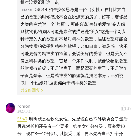
根本没意识到这一点
mixxe
:
58:44 如果换位思考是一位（女性）在打比方自
己的欲望的时候感觉不会在说漂亮的房子，好车，奢侈品
之类的突然说一个“帅哥”，可能会说“美好的爱情”令人感
到被物化的原因可能是嘉宾的描述是“美女”这是一个对某
种特定的人的欲望而不是对精神的欲望，描述欲望可能会
分为物质的欲望和精神的欲望，比如自由，满足感，快乐
可能更偏向精神类的欲望，会说美好的爱情，但是美女不
像是精神类的欲望，它是一个条件限制，就像说物质欲望
的时候有前提，不是说房子，而是漂亮的房子，不是说车
子而是豪车，但是精神类的欲望就是描述本身，比如说
“对一个姑娘好”这更偏向于精神类的欲望
共
3
条回复
ronron
27
2023.3.31
53:43
明明就是在物化女性。先是说自己不外貌协会了然后
再说对长相还是有一定要求，给美女打分分级，原来爱10
分，现在8—10分都可以接受，蒽…要不先给自己打个分