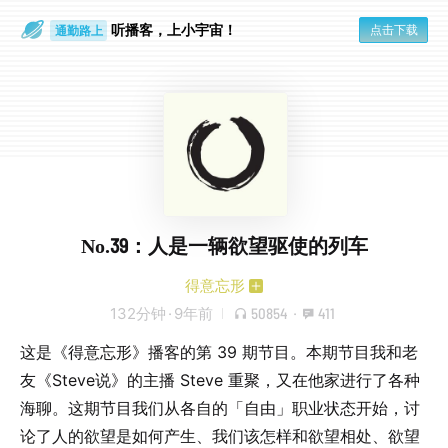
通勤路上
听播客，上小宇宙！
点击下载
眼睛好累
No.39：人是一辆欲望驱使的列车
得意忘形
132分钟
·
9年前
50854
·
411
这是《得意忘形》播客的第 39 期节目。本期节目我和老
友《Steve说》的主播 Steve 重聚，又在他家进行了各种
海聊。这期节目我们从各自的「自由」职业状态开始，讨
论了人的欲望是如何产生、我们该怎样和欲望相处、欲望