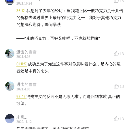
13
2021.10.24
36:12
我想到了去年的经历：当我花上比一般巧克力贵十几倍
的价格去试过世界上最好的巧克力之一，我对于其他巧克力
的想法和期待，瞬间暴跌
——“其他巧克力，再好又咋样，不也就那样嘛”
进击的雪雪
13
2021.4.08
01:11:51
成功是为了知道这件事对你意味着什么，是内心的喧
嚣还是本真的念头
进击的雪雪
13
2021.4.08
58:45
消费主义的反面不是无欲无求，而是回到本质 真正的
欲望。
未明_
13
2020.11.12
又回来听张老师了，每次听都有很多感悟。