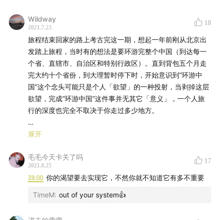
Wildway
18
2021.7.23
旅程结束回家的路上考古完这一期，想起一年前刚从北京出
发踏上旅程，当时有的想法是要环游完整个中国（到达每一
个省、直辖市、自治区和特别行政区）。直到背包五个月走
完大约十个省份，到大理暂时停下时，开始意识到“环游中
国”这个念头可能只是个人「欲望」的一种投射，当剥掉这层
欲望，完成“环游中国”这件事并无其它「意义」，一个人旅
行的深度也完全不取决于你走过多少地方。
想明白了这点，这次摩旅就我放下了这个“执念”，从而全身
展开
心地投入到旅程本身。按照自己的节奏，根据路上的实际的
毛毛今天卡关了吗
状况做调整，接纳并享受路上发生的一切无论意外或惊喜，
17
2021.8.25
到最终的走向平和。当我平安地完成这九十多天21400公里
39:00
你的渴望要去实现它，不然你就不知道它有多不重要
的旅程，「意义的地图」就开始浮现出来，The journey is
reward.
TimeM
:
out of your system👍
人生还长，坦然面对，继续「活在当下」。