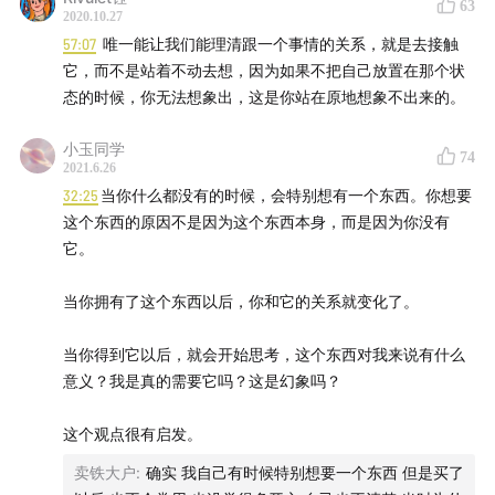
63
《得意忘形》是一个主张追求个体自由与探寻真理的媒体
2020.10.27
计划。我们见证了第一次工业革命以来科技对人类社会的
57:07
唯一能让我们能理清跟一个事情的关系，就是去接触
极大推动与助益，但也意识到资本主义与市场经济不可避
它，而不是站着不动去想，因为如果不把自己放置在那个状
态的时候，你无法想象出，这是你站在原地想象不出来的。
免地催生了消费文化、剥夺了个人价值、并窃取了大众时
间。带着对生命的有限性与无目的性的敬畏，我们试图为
小玉同学
74
读者与听众提供更全面的觉察自我与认知世界的工具，以
2021.6.26
不断重建当下的方式穿越时间、抵达生活的本质。
32:25
当你什么都没有的时候，会特别想有一个东西。你想要
这个东西的原因不是因为这个东西本身，而是因为你没有
它。
当你拥有了这个东西以后，你和它的关系就变化了。
当你得到它以后，就会开始思考，这个东西对我来说有什么
意义？我是真的需要它吗？这是幻象吗？
这个观点很有启发。
卖铁大户
:
确实 我自己有时候特别想要一个东西 但是买了