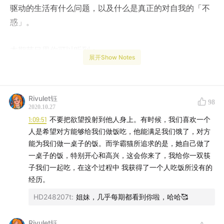
驱动的生活有什么问题，以及什么是真正的对自我的「不
惑」。
本期节目里你可以听到：
展开Show Notes
* 两名中年人对自己曾产生欲望的大型回顾与反思
扩展阅读：
Rivulet钰
98
* 《逃避自由》 by 弗洛姆
2020.10.27
* 《后物欲时代的来临》by 郑也夫
1:09:51
不要把欲望投射到他人身上。有时候，我们喜欢一个
人是希望对方能够给我们做饭吃，他能满足我们饿了，对方
能为我们做一桌子的饭。而学霸猫所追求的是，她自己做了
音乐：
一桌子的饭，特别开心和高兴，这会你来了，我给你一双筷
子我们一起吃，在这个过程中 我获得了一个人吃饭所没有的
* New Soul by Yael Naim
经历。
HD248207t
:
姐妹，几乎每期都看到你啦，哈哈🥰
节目简介：
Rivulet钰