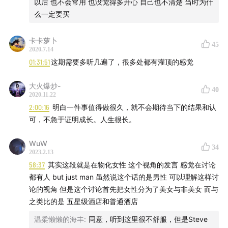
以后 也不会常用 也没觉得多开心 自己也不清楚 当时为什
么一定要买
卡卡萝卜
45
2020.7.14
01:31:51
这期需要多听几遍了，很多处都有灌顶的感觉
大火爆炒-
40
2020.11.22
2:00:16
明白一件事值得做很久，就不会期待当下的结果和认
可，不急于证明成长。人生很长。
WuW
34
2023.2.13
58:37
其实这段就是在物化女性 这个视角的发言 感觉在讨论
都有人 but just man 虽然说这个话的是男性 可以理解这样讨
论的视角 但是这个讨论首先把女性分为了美女与非美女 而与
之类比的是 五星级酒店和普通酒店
温柔懒懒的海丰
:
同意，听到这里很不舒服，但是Steve