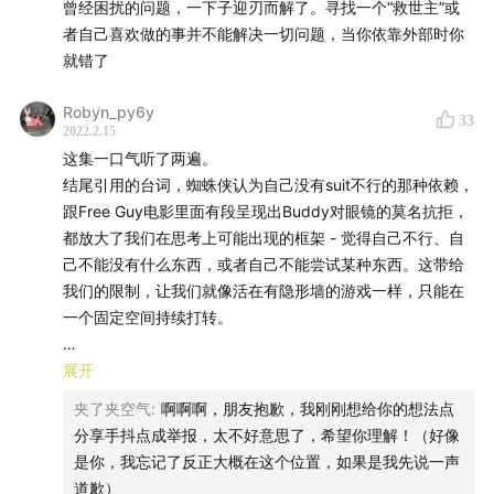
曾经困扰的问题，一下子迎刃而解了。寻找一个“救世主”或
If you are nothing without the suit, you shouldn’t have it.
者自己喜欢做的事并不能解决一切问题，当你依靠外部时你
就错了
Robyn_py6y
33
2022.2.15
这集一口气听了两遍。
结尾引用的台词，蜘蛛侠认为自己没有suit不行的那种依赖，
跟Free Guy电影里面有段呈现出Buddy对眼镜的莫名抗拒，
都放大了我们在思考上可能出现的框架 - 觉得自己不行、自
己不能没有什么东西，或者自己不能尝试某种东西。这带给
我们的限制，让我们就像活在有隐形墙的游戏一样，只能在
一个固定空间持续打转。
除此之外，对张老师提出问题背后的动机，特别是这集问题
展开
底下很有可能是对现状的怀疑和不满，真的非常有感触，张
夹了夹空气
:
啊啊啊，朋友抱歉，我刚刚想给你的想法点
老师太会了！反思过去非常多年，自己就像是在 “对现状不
分享手抖点成举报，太不好意思了，希望你理解！（好像
满” 同时 “装很多框架限制自己” 这两股力量夹缝中求生存，
是你，我忘记了反正大概在这个位置，如果是我先说一声
结果越活越窄。并且压垮骆驼的最后一根稻草，就是因为太
道歉）