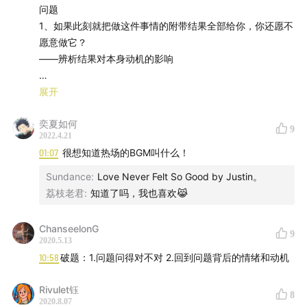
问题
1、如果此刻就把做这件事情的附带结果全部给你，你还愿不
愿意做它？
——辨析结果对本身动机的影响
2、如果有一件事你只能默默做，不能告诉其他人，你还愿不
展开
愿意做它？
奕夏如何
——区分内在动机还是外在动机：是否来源于自己内在的原
9
2022.4.21
动力
01:07
很想知道热场的BGM叫什么！
3、对于你想做的事件A和事件B，如果能保证A做得越来越
Sundance
:
Love Never Felt So Good by Justin。
好，但只能在二者中选其一，是否愿意做A而永远不做B？
荔枝老君
:
知道了吗，我也喜欢😹
——愿意为这件事情支付多大的代价：这才是衡量一件事情
对你是否重要的标准
ChanseelonG
9
4、如果你注定10年后会死去，是否还愿意做这件事。
2020.5.13
——如果你知道10年后就会死去，你现在会开始做什么事
10:58
破题：1.问题问得对不对 2.回到问题背后的情绪和动机
情？当你知道了这个问题的答案之后，最好现在就去做
Rivulet钰
8
2020.8.07
这个思维实验是为了帮助自己思考，而并不是考题或者铁