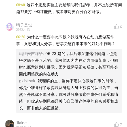
09:40
这四个思想实验主要是帮助我们思考，并不是说所有问
律。
题都要打上勾才能做，或者准对要百分百才能做。
最重要的是能通过这样的刻意练习，在自己的生活中养成不
断思考、辨析和叩问自己内心的习惯。
晴子是也
6
2022.4.13
更重要的是，通过这样的扪心自问，我们会意识到，当我们
06:26
为什么一定要非此即彼？我既有内在动力想做某件
问自己怎么找到自己真正想做的事情的时候，我们背后的动
事，又想和别人分享，想享受这件事带来的好处不行吗？
机和情绪其实是：
玛姬麦吉咩给
:
06:23 是的，我后来又想这个问题，也觉
我现在并不满意自己做的事情和工作状态，所以期待当自己
得这俩不是互斥的。我可能因为内在动力而做某事，但同
找到这一件“真正喜欢的事情之后”，我就可以改变现在的状
时也愿意给别人展示，因为我需要正负反馈，甚至可能会
态了
因此调整我的内在动力
gxisksvk
:
我理解的是，当你下定决心做这件事的时候，
然而实际上，找到自己一件喜欢的事情，并不是救世主，并
你是否准备好了放弃以从身边人身上获得的认可为主。当
不能解决所有的问题。抱有这样的期待，仍然是一种向外探
然不是说你不能分享，你可以分享做这件事任何感受和情
求的体现。
绪，但你从头到尾都只关心自己做这件事的真实感受和成
长，而非他人的正反馈。
1laine
7