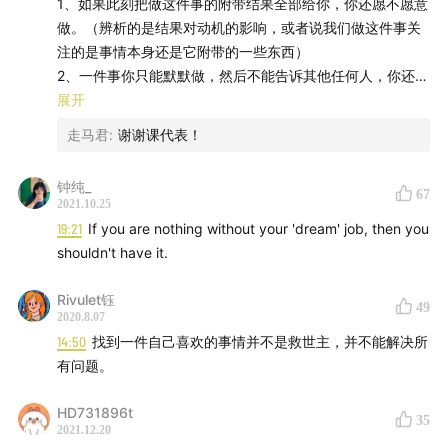
1、如果此刻把做这件事的附带结果全部给你，你还愿不愿意
做。（辨析的是结果对动机的影响，或者说我们做这件事关
注的是事情本身还是它附带的一些东西）
2、一件事你只能默默做，然后不能告诉其他任何人，你还愿
不愿意做。（区分是内在动机还是外在动机）
展开
3、A和B两件事都是你喜欢的事，然后有种方式可以让你把A
走马君
:
谢谢课代表！
做的非常好，但你再也无法做B了，你还愿不愿意做。（也就
是说你为了做好一件事所愿意付出的代价）
钟纯_
67
4、如果注定了你10年以后就会死了，你还愿不愿做？
2021.10.25
19:21
If you are nothing without your 'dream' job, then you
拿到一个问题的时候要试着去破题，而不是本能的去答题。
shouldn't have it.
1. 要看这个问题本身问得对不对。
2. 可以试着回到这个问题的背面（问这个问题的情绪、动机
Rivulet钰
49
到底是什么）
2020.8.07
14:50
找到一件自己喜欢的事情并不是救世主，并不能解决所
当我们在问我自己喜欢干什么的时候，实际上是在表达我对
有问题。
现在所做的事情并不是那么满意。
当你等着去一个东西来解决你的问题而不是从自己内心来寻
HD731896t
35
2021.12.20
找答案的时候，可能我们生活里的问题会越来越多。