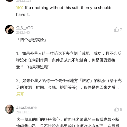
2022.11.24
19:10
If u r nothing without this suit, then you shouldn’t
have it.
鱼头_oTOl
7
2022.9.05
「四个思想实验」
1、如果外星人给一粒药吃下去立刻「减肥」成功，且不会反
弹没有任何副作用，条件是从此不能健身，你是否愿意接
受？（结果和过程）
2、如果外星人给你一个去任何地方「旅游」的机会（给予充
足的资源：时间、金钱、护照等等），条件是你回来之后不
能跟任何人分享旅行的细节，你是否还愿意参与？（内在动
展开
机 vs 外部动机）
Jacobisme
6
2021.10.13
3、如果外星人帮助你在最喜欢做的两件 X、Y 事情中选择一
这一期真的听的很得我心，前面张老师说的三条我也曾不断
件做到全世界最好，条件是另外一件再也不能做了，你是否
地问我自己。只不过没有书里的张老师这么有条理。在最后