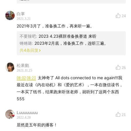
期待一个救世主，而闭着眼睛进入一段感情，最后非常受伤
的离开。当然这也开启了自己心灵探索的旅程，是一个非常
白掌
24
非常珍贵的人生经验，也算是叫醒了我吧。
2021.3.21
2021年3月了，准备换工作，再来听一遍。
这集提出的四个思考问题已经放进笔记😅，准备随时提醒自
不要辣吧
:
2023 4.23裸辞准备换赛道 来听
己。也非常同意张老师说的，问题是一个思考的引导，有时
锵锵璐
:
2023年2月底，准备换工作，连听三遍。
候没有答案也没有关系，重要的是和内心沟通。虽然有时还
共
4
条回复
是会感到遗憾，为什么过去的自己不能早一点认识到内心的
存在，会少走很多弯路，但也只能接受现实，继续听张老师
的分享帮助了解自己😂😂😂 这集超棒，五颗星推荐～
松果鹅
26
2021.11.25
08:02
08:23
太神奇了 All dots connected to me again!!!我
最近在读《内在动机》和《爱的艺术》，一本在微信读书，
一本买了纸书，结果跑来听张老师，就听到了这两个东西
555
Luuuuuuuu
21
2022.4.20
居然是五年前的播客！