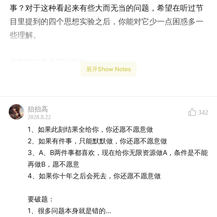
事？对于这种看起来有些大而无当的问题，希望在听过节
目里提到的四个思想实验之后，你能对它少一点困惑多一
些理解。
本期节目里你可以听到：
展开Show Notes
* 关于「如何确定自己喜欢做的事？」的四个思想实验
* 一个常见又有害的思维方式误区
抬抬高
342
2020.8.22
扩展阅读：
1、如果此刻结果全给你，你还愿不愿意做
2、如果有件事，只能默默做，你还愿不愿意做
3、A、B两件事都喜欢，现在给你无限资源做A，条件是不能
* 《爱的艺术》by 弗洛姆
再做B，愿不愿意
4、如果你十年之后会死去，你还愿不愿意做
音乐：
要破题：
* Love Never Felt So Good by Justin
1、很多问题本身就是错的