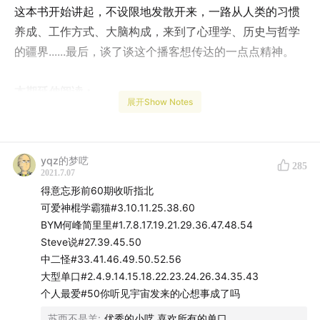
这本书开始讲起，不设限地发散开来，一路从人类的习惯
养成、工作方式、大脑构成，来到了心理学、历史与哲学
的疆界......最后，谈了谈这个播客想传达的一点点精神。
本期延伸阅读：
展开Show Notes
* 《无为》
yqz的梦呓
285
2021.7.07
* 棒喝
得意忘形前60期收听指北
* 《习惯的力量》
可爱神棍学霸猫#3.10.11.25.38.60
* In the Zone - Wikipedia
BYM何峰简里里#1.7.8.17.19.21.29.36.47.48.54
* 《Strokes of Genius》
Steve说#27.39.45.50
* Meditation - Wikipedia
中二怪#33.41.46.49.50.52.56
* 《思考，快与慢》
大型单口#2.4.9.14.15.18.22.23.24.26.34.35.43
个人最爱#50你听见宇宙发来的心想事成了吗
* 《超越智商：为什么聪明人也会做蠢事》
* 《这才是心理学:看穿伪心理学的本质(第10版)》
苏西不是羊
:
优秀的小呓 喜欢所有的单口