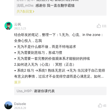
浅唱_m0Ie
:
感谢你 我一直在翻学霸猫
* 《The Inner Game Of Tennis》
共
7
条回复
* 享乐主义 - Hedonism
* 《人类简史》
云枫
111
* 《未来简史》
2022.3.23
* 《资本社会的17个矛盾》
结合听友的笔记，整理一下：1.无为、心流、in the zone：
* 自由主义
全身心投入，忘我
• 无为不是什么都不做，而是不特地追求
• 无为需要刻意练习，形成习惯
背景音乐：
• 无为需要一套完整的价值观体系才能较好的持续
2.如何进入无为（心流）：冥想（正念）
• 系统2 练习 →系统1 熟练无意识 →无为 当沉浸于自己觉得
有意义的事情，过后才不会觉得空虚而是心满意足。如何区
* 《A Little Less Conversation》- Elvis
分？→要有自己的价值观体系。有意义的忘我中，无为就达
展开
* 《Fix You》- Coldplay （《Newsroom》 S1E04 结
到了
Uss_iH9P
:
谢谢你课代表
• 你的信仰（意义）是什么？
尾梗）
• 很多活动都能触发心流，但根据自己的价值观，不同的心
Daisele
41
流活动结束后会有不同的感觉，即心满意足或空虚。这种感
2020.8.20