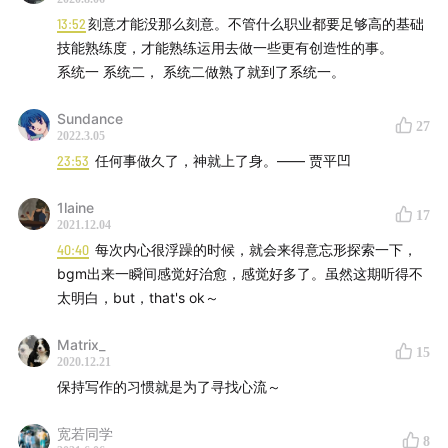
10.学习东西，还是看待问题，都应该使用一种全面的视角；
13:52
刻意才能没那么刻意。不管什么职业都要足够高的基础
技能熟练度，才能熟练运用去做一些更有创造性的事。
系统一 系统二， 系统二做熟了就到了系统一。
Sundance
27
2022.3.05
23:53
任何事做久了，神就上了身。—— 贾平凹
1laine
17
2021.12.04
40:40
每次内心很浮躁的时候，就会来得意忘形探索一下，
bgm出来一瞬间感觉好治愈，感觉好多了。虽然这期听得不
太明白，but，that's ok～
Matrix_
15
2020.12.21
保持写作的习惯就是为了寻找心流～
宽若同学
8