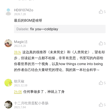
HD910742o
5
2020.7.28
最后的BGM是啥呀
Daisele
:
fix you—coldplay
Magic洁
5
2022.9.28
39:14
这边真的很推荐《未来简史》和《人类简史》，望名却
步，但读起来一点都不枯燥，非常有意思，书里写的内容给
你看世界的另一个视角，以及how things come into being
的作者自己结合大量研究的理论。我的第一本社会科学～
朝天椒
5
2021.12.10
24:06
任何事做多了，神就上了身
十二月吃滑蛋配小香肠
5
2021.7.04