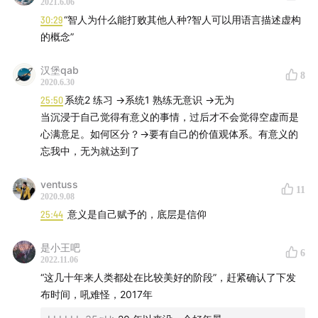
2021.6.06
30:29
“智人为什么能打败其他人种?智人可以用语言描述虚构
的概念”
汉堡qab
8
2020.6.30
25:50
系统2 练习 →系统1 熟练无意识 →无为
当沉浸于自己觉得有意义的事情，过后才不会觉得空虚而是
心满意足。如何区分？→要有自己的价值观体系。有意义的
忘我中，无为就达到了
ventuss
11
2020.9.08
25:44
意义是自己赋予的，底层是信仰
是小王吧
6
2022.11.06
“这几十年来人类都处在比较美好的阶段”，赶紧确认了下发
布时间，吼难怪，2017年