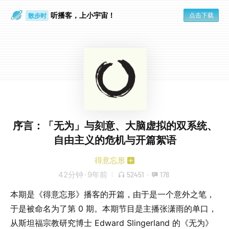
听播客，上小宇宙！
点击下载
散步时
通勤路上
序言：「无为」与刻意、大脑虚拟的双系统、
自由主义的危机与开篇絮语
得意忘形
42分钟
·
9年前
52451
·
178
本期是《得意忘形》播客的开篇，由于是一个意外之笔，
于是被命名为了第 0 期。本期节目是主播张潇雨的单口，
从斯坦福宗教研究博士 Edward Slingerland 的《无为》