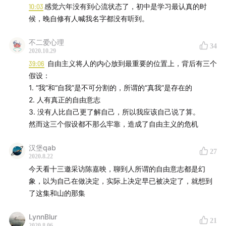
觉是一个珍贵的信号
10:03
感觉六年没有到心流状态了，初中是学习最认真的时
3.大脑双系统：无意识本能直觉与理性；
候，晚自修有人喊我名字都没有听到。
4.人类简史：信仰（虚构故事、画饼）聚集人一起，沟通交
流、创新，协作。
不二爱心理
34
5.未来简史：随着科技发展，信仰的缺失？
2020.10.29
• 经济增长？不能持续
39:06
自由主义将人的内心放到最重要的位置上，背后有三个
• 个人主义与自由主义：过去上帝说了算，现在是个人内心
假设：
说了算；
1. “我”和“自我”是不可分割的，所谓的“真我”是存在的
• 技术乐观主义
2. 人有真正的自由意志
6.自由主义将人的内心放到最重要的位置上，背后有三个假
3. 没有人比自己更了解自己，所以我应该自己说了算。
设：
然而这三个假设都不那么牢靠，造成了自由主义的危机
• “我”和“自我”是不可分割的，所谓的“真我”是存在的
• 人有真正的自由意志
汉堡qab
27
2020.8.22
• 没有人比自己更了解自己，所以我应该自己说了算。
今天看十三邀采访陈嘉映，聊到人所谓的自由意志都是幻
然而这三个假设都不那么牢靠，造成了自由主义的危机
象，以为自己在做决定，实际上决定早已被决定了，就想到
7.任何事做久了，神就上了身。—— 贾平凹
了这集和山的那集
8.不断审视生活中那些习以为常的事（观念）或者全盘接受
的东西，因为世界上没有理所当然的事。
LynnBlur
9.一个知识点只有与其他知识点连接成网络才有意义；
21
2020.8.06