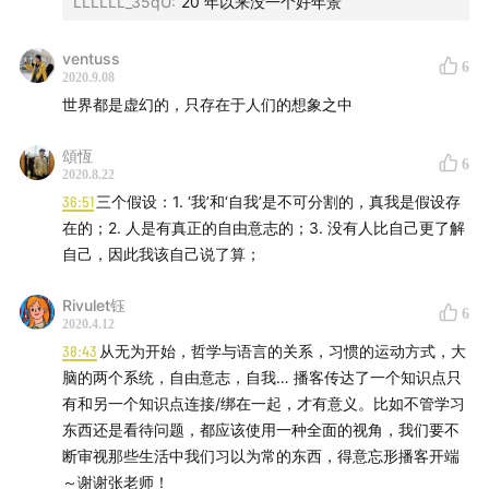
LLLLLL_35qU
:
20 年以来没一个好年景
ventuss
6
2020.9.08
世界都是虚幻的，只存在于人们的想象之中
頌恆
6
2020.8.22
36:51
三个假设：1. ‘我’和‘自我’是不可分割的，真我是假设存
在的；2. 人是有真正的自由意志的；3. 没有人比自己更了解
自己，因此我该自己说了算；
Rivulet钰
6
2020.4.12
38:43
从无为开始，哲学与语言的关系，习惯的运动方式，大
脑的两个系统，自由意志，自我… 播客传达了一个知识点只
有和另一个知识点连接/绑在一起，才有意义。比如不管学习
东西还是看待问题，都应该使用一种全面的视角，我们要不
断审视那些生活中我们习以为常的东西，得意忘形播客开端
～谢谢张老师！