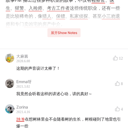
故事FM 播出过很多种职业的故事，不仅有
检察官
、
医
生
、
狱警
、
入殓师
、
考古工作者
这些传统职业，还有一些
是比较稀奇的，像
猎人
、
保镖
、
私家侦探
、甚至
小三劝退
师
和专门
卖凶宅的房产中介
。
展开Show Notes
你如果是在 故事FM 的微信公众号里收听我们的节目，那
可以点开上面我们的职业故事专辑，我们都已经给你分好
类了。
大麻酱
12
2020.6.08
今天是我们第一次讲述军人的故事，讲述者肖遥是法国外
这期的声音设计太棒了！
籍军团的一名工兵，故事发生在他去年退伍之后。当时一
Emma呀
个偶然的机会，让他去到了柬埔寨排地雷。
8
2021.3.02
我竟然会听着这样的讲述心动，讲的真好～
Zorina
4
/Staff/
2021.4.16
讲述者 | 肖遥
28:19
在想树林里会不会随着树的生长，树根碰到了地雷也引
爆一些
主播 | @寇爱哲