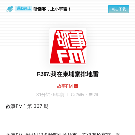
散步时
通勤路上
听播客，上小宇宙！
点击下载
E367.我在柬埔寨排地雷
故事FM
31分钟
·
6年前
7594
·
29
故事FM ❜ 第 367 期