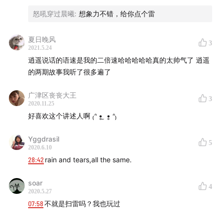
制作人 | @寇爱哲
怒吼穿过晨曦
:
想象力不错，给你点个雷
声音设计 | @故事FM 彭寒
文字 | 新月 爱哲
夏日晚风
3
2021.5.24
运营 | 翌辰
逍遥说话的语速是我的二倍速哈哈哈哈哈真的太帅气了 逍遥
的两期故事我听了很多遍了
广津区丧丧大王
3
/BGM List/
2020.11.25
01. StoryFM Main Theme – 彭寒（片头曲）
好喜欢这个讲述人啊 ₍ᐢ •̥ ̫ •̥ ᐢ₎
02. កុំនឹកអូនអី_សារាវ៉ាន់ – Ros Sereysothea （去柬埔寨！）
Yggdrasil
03. Oh Phnom Penh! – Cheam Chansovannary（排雷
5
2020.6.10
30年）
28:42
rain and tears,all the same.
04. ស្រណោះកន្ទោងខៀវ – Wat Phnom（未爆弹）
05. The Future In Valley – 彭寒（67号公路与孩子）
soar
4
2020.5.27
06. Always Hope – Sinn Sisamouth（完成的仪式）
07:58
不就是扫雷吗？我也玩过
07. Rainy Night – Sinn Sisamouth（片尾曲）