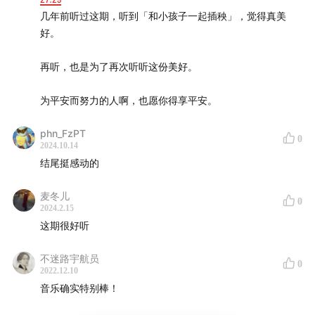
几年前听过这期，听到「和小孩子一起插秧」，觉得真美
好。
再听，也是为了再次听听这份美好。
为平安而努力的人啊，也愿你得享平安。
phn_FzPT
0
2024.10.14
结尾挺感动的
麦冬儿
0
2024.2.15
这期很好听
不迷路宇航员
0
2022.12.10
音乐确实特别棒！