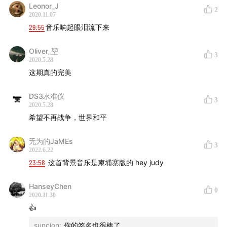
Leonor_J
2
2020.11.07
29:55
音乐响起眼泪流下来
Oliver_堃
3
2020.5.28
这期真的完美
DS3水准仪
3
2020.5.28
希望不再战争，世界和平
无为的JaMEs
3
2022.6.22
23:58
这首背景音乐是柬埔寨版的 hey judy
HanseyChen
0
2020.11.30
👍
suncion
:
你的签名也很棒了