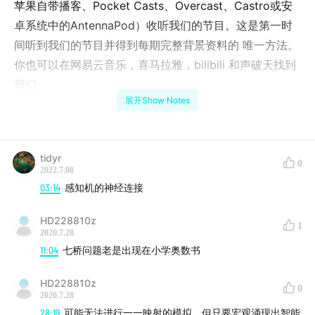
苹果自带播客、Pocket Casts、Overcast、Castro或安
卓系统中的AntennaPod）收听我们的节目。这是第一时
间听到我们的节目并得到每期完整背景资料的 唯一方法。
你也可以在网易云音乐，喜马拉雅，bilibili 和声破天找到
我们。
展开Show Notes
本期纲要
00:50
tidyr
人工智能从符号主义到连接主义
0
2022.7.08
08:30
符号主义兴起
03:14
感知机的神经连接
10:06
连接主义重新被盘活
15:53
卷积结构
HD228810z
1
2020.7.28
17:49
连接主义是还原论的吗
11:04
七桥问题老是出现在小学奥数书
25:52
计算主义 vs 连接主义
29:40
找出你的大脑图谱，就能意识上传吗
HD228810z
0
38:48
AlphaGo 是符号主义的还是连接主义的？
2020.7.28
28:19
可能无法进行一一映射的模拟，但只要宏观涌现出智能