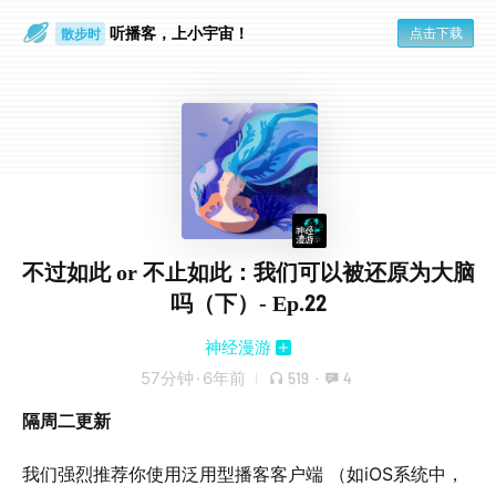
听播客，上小宇宙！
点击下载
散步时
通勤路上
不过如此 or 不止如此：我们可以被还原为大脑
吗（下）- Ep.22
神经漫游
57分钟
·
6年前
519
·
4
隔周二更新
我们强烈推荐你使用泛用型播客客户端 （如iOS系统中，