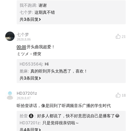
-
18:12
cero - 大停電の夜に
我不跑调
:
谢谢
#Introduction
-
29:42
Yogee New Waves (ヨギーニューウェーブス) -
七个梦
:
这期真不错
Summer
「Vibration 歪波音室」是一档以「音乐爱好者、乐迷」
共
3
条回复
-
40:09
never young beach - STORY
的视角，去聊关于音乐的任何一切事物的播客节目。
-
47:24
Vaundy - 東京フラッシュ
七个梦
21
🎯 商务、媒体合作：添加微信 rdlswl23333，请备注
2020.8.06
Introduction
00:00
开头曲我超爱！
来意
「Vibration 歪波音室」是一档以「音乐爱好者、乐迷」的视
ミツメ - 煙突
📬 如果有任何问题或反馈，欢迎评论留言或发电子邮件
角，去聊关于音乐的任何一切事物的播客节目。
至：relic_ice@icloud.com
HD553564j
:
Hi
脆麻
:
真的听到开头太熟悉了，喜欢！
共
3
条回复
HD37201z
18
2020.8.07
听拾壹讲话，像是回到了听调频音乐广播的学生时代
拾壹
:
好多人都说了，快不好意思说自己是播客了😂
HD37201z
:
只是觉得很亲切啦～
共
4
条回复