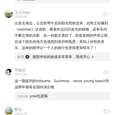
玉玉Yuyu
7
2020.8.08
出发去海边，公交转弯午后的阳光照射进来，此时正好播到
《summer》这首歌，看着外边闪闪发光的植物，还有车内
不断交替的光影，这一切都太美好了…拾壹老师的声音让我
在这个陌生的地方也感觉到亲切和熟悉，再加上好听的音
乐，这样的陪伴让一个人的旅行也变得更加快乐了！
拾壹
:
能陪伴你的旅途非常荣幸，我很开心 :)
岱输谙
7
2020.8.06
这一期提到的mitsume、Suchmos、never young beach等
这两年都有在国内演出哦
cocoa
:
ynw也是哦
醉岛
5
2020.8.10