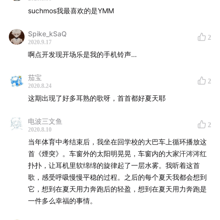
suchmos我最喜欢的是YMM
Spike_kSaQ
2
2020.9.17
啊点开发现开场乐是我的手机铃声…
茄宝
2
2020.8.24
这期出现了好多耳熟的歌呀，首首都好夏天耶
电波三文鱼
2
2020.8.10
当年体育中考结束后，我坐在回学校的大巴车上循环播放这
首《煙突》。车窗外的太阳明晃晃，车窗内的大家汗涔涔红
扑扑，让耳机里软绵绵的旋律起了一层水雾。我听着这首
歌，感受呼吸慢慢平稳的过程。之后的每个夏天我都会想到
它，想到在夏天用力奔跑后的轻盈，想到在夏天用力奔跑是
一件多么幸福的事情。