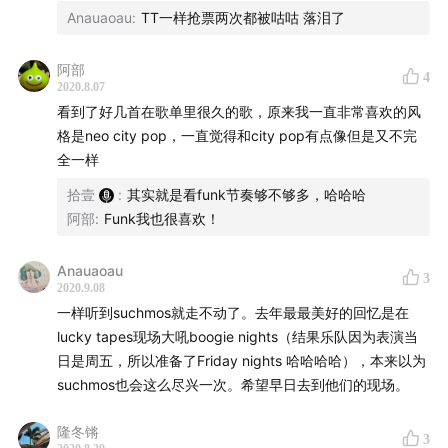
Anauaoau
:
TT一样抢票两次都被咕咕 落泪了
阿部
4
2020.8.07
看到了好几首在歌单里很久的歌，原来我一直非常喜欢的风
格是neo city pop，一直觉得和city pop有点像但是又不完
全一样
拾壹
:
其实就是看funk节奏够不够多，哈哈哈
阿部
:
Funk我也很喜欢！
Anauaoau
3
2020.9.08
一样听到suchmos就走不动了。去年最最美好的回忆是在
lucky tapes现场大吼boogie nights（结果乐队因为表演当
日是周五，所以准备了Friday nights 哈哈哈哈），本来以为
suchmos也会这么尽兴一次。希望早日去到他们的现场。
隆冬锵
3