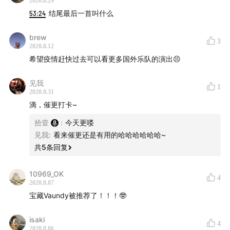
2020.8.29
53:24
结尾最后一首叫什么
brew
3
2020.8.12
希望疫情赶快过去可以看更多国外乐队的演出😣
见我
1
2020.8.31
滴，催更打卡~
拾壹
:
今天更喽
见我
:
看来催更还是有用的哈哈哈哈哈哈~
共
5
条回复
10969_OK
4
2020.8.07
宝藏Vaundy被推荐了！！！🤓
isaki
4
2020.8.06