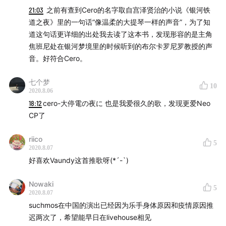
21:03
之前有查到Cero的名字取自宫泽贤治的小说《银河铁
道之夜》里的一句话“像温柔的大提琴一样的声音”，为了知
道这句话更详细的出处我去读了这本书，发现形容的是主角
焦班尼处在银河梦境里的时候听到的布尔卡罗尼罗教授的声
音。好符合Cero。
七个梦
10
2020.8.06
18:12
cero-大停電の夜に 也是我爱很久的歌，发现更爱Neo
CP了
riico
5
2020.8.07
好喜欢Vaundy这首推歌呀(*´-`)
Nowaki
5
2020.8.07
suchmos在中国的演出已经因为乐手身体原因和疫情原因推
迟两次了，希望能早日在livehouse相见