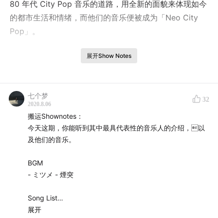
80 年代 City Pop 音乐的道路，用全新的面貌来体现如今
的都市生活和情绪，而他们的音乐便被成为「Neo City
Pop」。
今天这期，你能听到其中最具代表性的音乐人的介绍，以
展开Show Notes
及他们的音乐。
#BGM
七个梦
32
– ミツメ – 煙突
2020.8.06
搬运Shownotes：
#Song List
今天这期，你能听到其中最具代表性的音乐人的介绍，以
及他们的音乐。
–
10:06
Suchmos – Alright
–
18:12
cero – 大停電の夜に
BGM
–
29:42
Yogee New Waves (ヨギーニューウェーブス) –
- ミツメ - 煙突
Summer
–
40:09
never young beach – STORY
Song List
–
47:24
-
展开
10:06
Vaundy – 東京フラッシュ
Suchmos - Alright