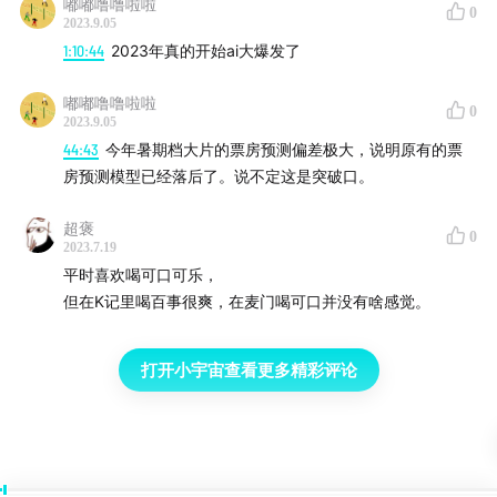
嘟嘟噜噜啦啦
研究中建立了基于视频数据的自动推荐模型（Video-
0
2023.9.05
Based Automated Recommender, VAR），VAR模型首
1:10:44
2023年真的开始ai大爆发了
先自动分析顾客在评估产品过程中的面部表情和手部动
嘟嘟噜噜啦啦
作，并从中推断出顾客的偏好，最后为顾客做出个性化的
0
2023.9.05
产品推荐。
44:43
今年暑期档大片的票房预测偏差极大，说明原有的票
房预测模型已经落后了。说不定这是突破口。
复旦管院 肖莉
超褒
0
2023.7.19
通过改变模特的脸，提升人们对于广告的偏好，
平时喜欢喝可口可乐，
但在K记里喝百事很爽，在麦门喝可口并没有啥感觉。
www.thepaper.cn
打开小宇宙查看更多精彩评论
预测音乐是否会走红
www.sciencemag.org