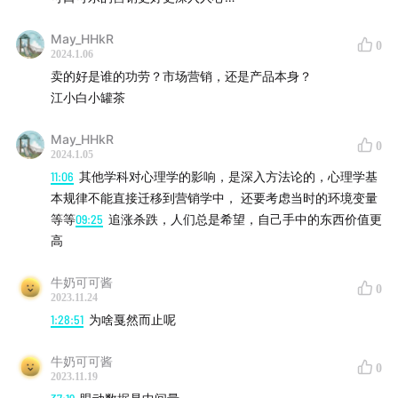
01:07:10
只听副歌决定一首歌是否走红：AI 与金曲
May_HHkR
0
01:15:40
Neuromarketing：以神经科学作为方法的营销
2024.1.06
学？
卖的好是谁的功劳？市场营销，还是产品本身？
江小白小罐茶
May_HHkR
延伸阅读
0
2024.1.05
11:06
其他学科对心理学的影响，是深入方法论的，心理学基
/ 提到的研究 /
本规律不能直接迁移到营销学中， 还要考虑当时的环境变量
等等
09:25
追涨杀跌，人们总是希望，自己手中的东西价值更
高
经典事件：（百事 vs 可乐）2004 年可口可乐与百事可乐
的盲测实验，发表在 Neuron 上，他运用 fMRI 的数据，
牛奶可可酱
0
2023.11.24
证明了在有品牌标示，人们认为自己在品尝的是可口可乐
1:28:51
为啥戛然而止呢
的时候，大脑中与奖励有关的区域会变得异常兴奋
牛奶可可酱
eugrafal.free.fr
0
2023.11.19