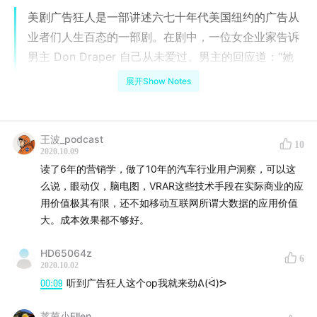
美剧广告狂人是一部讲述六七十年代美国纽约的广告从
业者们人生百态的一部剧。在剧中，一位女企业家告诉
男主 Don Draper 自己从未爱过。男主的回应道：“她
还未爱过，所以她还未出嫁。” 我曾经有一次给卖尼龙
展开Show Notes
丝袜的写过这样的广告语。你以为爱情是心中触电般的
感觉吗？那种爱情既不能用来吃喝，也不能带来工作，
你难道要为了那个就抛开一切结婚生子么？你感受不到
王波_podcast
10
2020.10.09
爱情是因为爱根本不存在。你所谓爱情的东西是我这种
读了6年的营销学，做了10年的汽车行业用户洞察，可以这
卖尼龙丝袜的家伙捏造出来的。
么说，眼动仪，脑电图，VRAR这些技术手段在实际商业的应
用价值极其有限，还不如移动互联网所谓大数据的应用价值
广告狂人所描述的六十年代，民用消费猛增，电视等新
大。成本效果都不够好。
的大众媒体兴起，对如何促进市场营销的研究也变成了
一个热门的学界话题。这个话题甚至从商业研究里出
HD65064z
6
2020.10.02
圈，涉及到了心理学和神经科学领域。今
天我们邀请到
00:09
听到广告狂人这个op我就来劲ᕕ(ᐛ)ᕗ
了 反对消费主义的 消费者心理学家彗星来为我们介绍
一下 神经科学在市场营销领域的跨界。
莱茵小Ellen