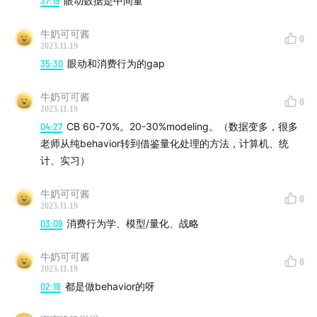
37:19
眼动数据是中间量
眼动技术用于消费者研究的例子：彗星所在实验室在做的
牛奶可可酱
0
2023.11.19
实验，用眼动分析人们对于弹幕的注意力留存，眼动数据
35:30
眼动和消费行为的gap
的分析一般会结合热力图 例如停留时间比较长的地方，就
是人们注意力集中的地方（Credit to Yi Su; Liyin Jin,
牛奶可可酱
0
Fudan University）
2023.11.19
04:27
CB 60-70%。20-30%modeling。（数据变多，很多
老师从纯behavior转到借鉴量化处理的方法，计算机、统
计、实习）
男子挑战看女主播的搞笑视频：
www.youtube.com
牛奶可可酱
0
2023.11.19
复旦管院 吕莎莎 肖莉
03:09
消费行为学、模型/量化、战略
A Video-Based Automated Recommender（VAR）
牛奶可可酱
0
2023.11.19
System for Garments
02:18
都是做behavior的呀