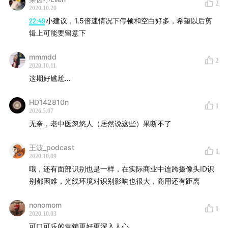
2
2020.10.20
22:49
小建议，1.5倍速情况下停顿和空白好多，希望以后剪
大纲
辑上可能要留意下
mmmdd
2
2020.10.11
01:38
神经科学是如何介入消费心理学的
这期好尴尬…
11:56
你能喝出百事可乐和可口可乐的区别吗：品牌的心理
HD142810n
1
效应
2026.5.07
无奈，老中医怱悠人（居然说这些）果断不了
22:35
弹幕吸引的眼球：眼动与注意力
王波_podcast
1
2020.10.09
41:18
看预告片的你会为正片买单吗：脑电图与吸引力
哦，还有面部识别也是一样，在实际商业中连跨摄像头ID识
别都困难，光线环境对识别影响也很大，商用还有距离
48:55
攻克消费者的多种感官
nonomom
56:51
每件衣服都让你满意：脸部表情与喜爱
1
2020.10.03
可口可乐的营销更好更深入人心…