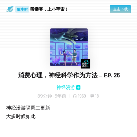
听播客，上小宇宙！
点击下载
散步时
通勤路上
消费心理，神经科学作为方法 – EP. 26
神经漫游
89分钟
·
6年前
1969
·
18
神经漫游隔周二更新
大多时候如此