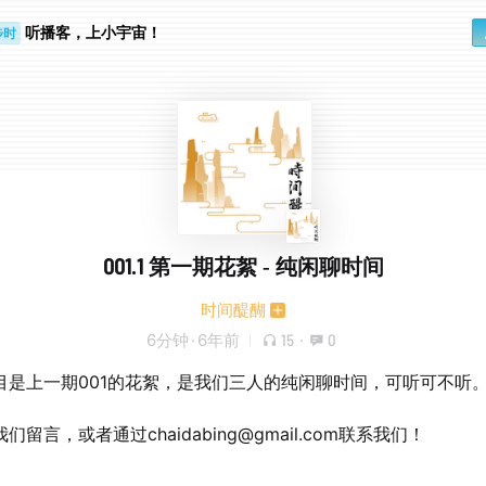
听播客，上小宇宙！
步时
勤路上
001.1 第一期花絮 - 纯闲聊时间
时间醍醐
6分钟
·
6年前
15
·
0
目是上一期001的花絮，是我们三人的纯闲聊时间，可听可不听
们留言，或者通过chaidabing@gmail.com联系我们！