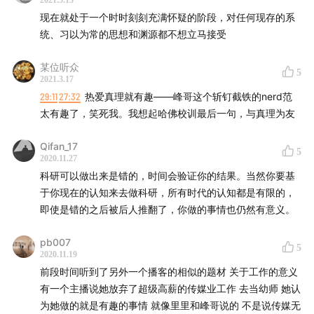
2021.5.13
现在就处于一个时时刻刻充满怀疑的阶段，对任何现存的系
统、习以为常的思想和渊源都不想立马接受
某位听众
5
2021.3.17
29:11
27:32
热爱真理就有趣——峰哥这个斩钉截铁的nerd范
太有趣了，笑死我。我想起哈佛校训最后一句，与真理为友
Qifan_17
5
2020.11.27
科研可以做出来是错的，时间会验证你的结果。当然你要基
于你现在的认知来去做科研，所有时代的认知都是有限的，
即使是错的之后被后人推翻了，你做的事情也仍然有意义。
pb007
5
2020.11.19
前段时间听到了另外一个播客的相似的题材 关于工作的意义
有一个主播说她放弃了超级高薪的传媒业工作 去当幼师 她认
为她做的就是有趣的事情 就像里里和峰哥说的 不是说传媒无