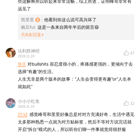
些这解释所以听起来非常流畅，综上所述，证明峰哥非常有
管理咨询中追求安全的“中规中矩”：大家眼中的优秀=保守
远见了
和服从
简里里
:
他看到你这么说可高兴坏了
人类学家 Graeber 的小爽文《Bullshit Jobs》
豌豆ful
:
这是一条来自两年半后的留言😆
共
8
条回复
你对 bullshit 的容忍度有多少？
法利胜神经
47
2020.11.19
观察：斯坦福MBA们近些年都过得怎么样？
19:13
对bullshits 容忍度很小的，疼痛感更强的，更倾向于去
选择“有趣”的生活。
Paul Graham：什么样的工作是收入最高的？
人生无非是两个版本的故事：“人生会变得更有趣”or“人生本
就如此”
《The Matrix》：红药丸的英雄之旅
小小小红鱼
在一个中规中矩的人生里面，怎么能让你“有趣”的部分显
32
2020.11.19
露出来？
27:43
感觉峰哥和里里好像总是对对方充满好奇，生活中遇见
太多那种熟悉一点就为对方贴标签，然后不等对方说完话就
开启“拆台”模式的人，所以听你们聊一件事就觉得很舒服
「趣卡燕麦」将平凡的燕麦变得有趣！好吃也健康。简里