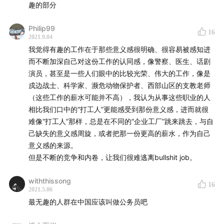
趣的部分
Philip99
16
2021.9.04
我觉得有趣的工作在于那些意义感很明确、很容易被感知进
而不断加深自己对这份工作的认同感，像警察、医生、话剧
演员，甚至是一些人们眼中的比较光荣、伟大的工作，像是
戍边战士、科学家、濒危动物保护者、西部山区的支教老师
（这些工作的薪水可能并不高），我认为从事这些职业的人
相比我们口中的“打工人”更能感受到那份意义感，进而就很
难像“打工人”那样，总是在不同的“企业工厂”跳来跳去，与自
己缺失的意义感周旋，或者把那一份更高的薪水，作为自己
意义感的来源。
但是不断的竞争和内卷，让我们很难逃离bullshit job。
withthissong
16
2021.5.06
最无趣的人群在中国应该叫做公务员吧