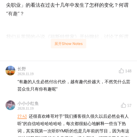
尖职业」的看法在过去十几年中发生了怎样的变化？何谓
“有趣”？
我们从英国的小说《福斯特世家》开始聊起，讨论了所谓
展开Show Notes
「优异」和「中规中矩」之间的毫无差异；并提及
Graeber 的小爽文《扯淡的工作》、Paul Graham讲到的
什么工作收入最高？普通生活的普通人，还能不能“有
长野
趣”？
148
2020.11.19
“有趣的人生必然付出代价，越有趣代价越大，不然凭什么芸
芸众生只有你有趣呢”
节目录完我自己听了一遍，这期节目中充满了两个与生活
肉搏过的新中年人的慈眉善目:)。
小小小红鱼
57
2020.11.19
27:43
还很喜欢峰哥对于“我们播客很久很久以后必然会有人
听”的自信哈哈哈哈哈哈，每次都很贴心地解释一些当下热
小说《福斯特世家》：无趣的有钱人（凡尔赛文学）
词，其实我第一次听BYM听的也是几年前的节目，因为有这