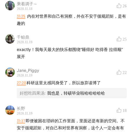
里现在每天都吃，替代早餐或下午零食。在淘宝搜索“趣卡
乘着调子～
26
2020.11.18
旗舰店”，向客服报暗号“BYM”，趣卡燕麦脆的价格可以将
31:25
内在对世界和自己有洞察，外在不安于循规蹈矩，是有
至近4折：49.9元16包（合3块钱一包！）祝你的生活健康
趣的
又有趣！
千鲸鼎
25
2020.11.19
exactly！我每天最大的快乐都围绕“睡得好 吃得香 拉得顺”
【关于 BYM】
展开
BYM 探讨社会、女性、科技的话题。主创 brofeng、简
Jane_Piggy
里里，每周更新
22
2020.11.19
27:20
科研这里太感同身受了，所以放弃读博了
话题建议、合作邮件发送 bymclub@outlook.com
好想吃四果汤
:
我也是，转硕毕业啦哈哈哈哈哈
关注微博：简里里、bymbrofeng
长野
18
2020.11.19
加入 BYM 社区请关注微博话题 #ilovebymmers#
31:27
即便被困在琐碎的工作里面，里面还是有新的空间。不
安于循规蹈矩，对自己和对世界有洞察，这个人一定会有有