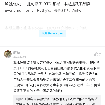
球创始人）一起对谈了 DTC 领域，本期提及了品牌：
Everlane、Toms、Rothy‘s、联合利华、Anker
本期主播：
张伟 Rokey，EICO 联合创始人；何晓
展开Show Notes
Jessica，EICO 北京合伙人
本期
嘉宾：
Brian 赖永峰，品牌星球创始人
啊糖
7
EICO是一家产品设计咨询公司。EICO TALKS播客节目
2020.12.01
我比较建议主讲人好好做做中国品牌的调研再出来讲 很同意
希望将我们对与产品设计的实践与思考，通过与优秀的
关于DTC 的各种观点但是目前已经有很多优秀的有沉淀的中
产品人，创业者，思考者的对谈形式分享出来。坚持
国的DTC 品牌和产品人 比如北鼎 比如云鲸；作为消费品的
EICO产品核心论的原则，每期话题围绕产品展开，涉
产品人一开始很激动地点进来听听关于工作相关的人内容，
及体验、科技、设计、商业、消费等领域的新趋势与独
但实际上听到的内容颇为老生常谈 内容至少过时三年； 更希
立观点。
望听到更多的关于中国品牌的解读
啊糖
:
1.博客内容很强调中国没有好好做产品的dtc品牌 举
了日本的品牌作为例子 但事实上中国已经有很多人在做