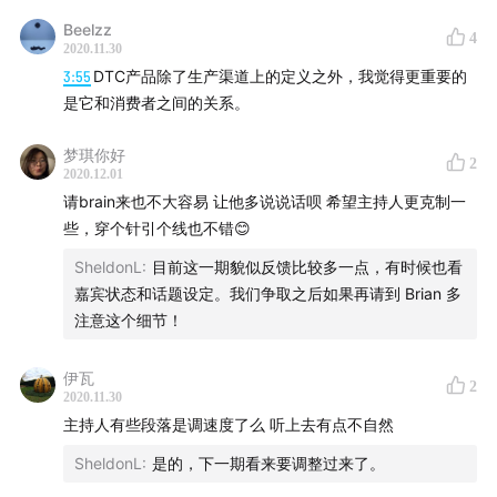
Beelzz
4
1. 《Rothy's：可机洗的环保平底鞋，回收利用了 2200
2020.11.30
万个塑料瓶》，品牌星球官网，2019年4月
3:55
DTC产品除了生产渠道上的定义之外，我觉得更重要的
是它和消费者之间的关系。
配乐：
梦琪你好
2
2020.12.01
- Joker（Six Umbrellas）
请brain来也不大容易 让他多说说话呗 希望主持人更克制一
些，穿个针引个线也不错😊
- Effemeah Weeps（Uncan）
SheldonL
:
目前这一期貌似反馈比较多一点，有时候也看
嘉宾状态和话题设定。我们争取之后如果再请到 Brian 多
联系我们：
注意这个细节！
EICO 公众号：EICO
伊瓦
2
2020.11.30
EICO 官网：eicoinc.com
主持人有些段落是调速度了么 听上去有点不自然
SheldonL
:
是的，下一期看来要调整过来了。
与我们联系： Service@eicoinc.com