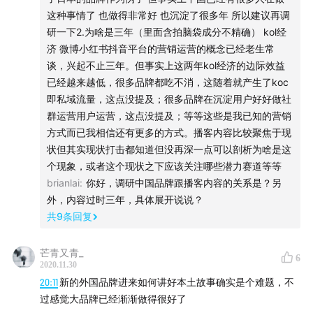
以下是我们聊的主要话题：
这种事情了 也做得非常好 也沉淀了很多年 所以建议再调
研一下2.为啥是三年（里面含拍脑袋成分不精确） kol经
【
05:34
】DTC：由消费者定义的品牌
济 微博小红书抖音平台的营销运营的概念已经老生常
谈，兴起不止三年。但事实上这两年kol经济的边际效益
【
11:20
】消费领域巨头策略
已经越来越低，很多品牌都吃不消，这随着就产生了koc
即私域流量，这点没提及；很多品牌在沉淀用户好好做社
【
17:00
】国内的电商环境对于“洋品牌”来讲是高维的
群运营用户运营，这点没提及；等等这些是我已知的营销
方式而已我相信还有更多的方式。播客内容比较聚焦于现
【
21:27
】DTC 品牌与社交媒体的正相关关系
状但其实现状打击都知道但没再深一点可以剖析为啥是这
个现象，或者这个现状之下应该关注哪些潜力赛道等等
【24: 27】今天的社交媒体构成
brianlai
:
你好，调研中国品牌跟播客内容的关系是？另
外，内容过时三年，具体展开说说？
【
26:58
】产品执行与品牌理念差距太大会损害品牌
共
9
条回复
【
32:16
】Anker，产品力带来的品牌认知溢价
芒青又青_
6
2020.11.30
20:11
新的外国品牌进来如何讲好本土故事确实是个难题，不
过感觉大品牌已经渐渐做得很好了
相关阅读：