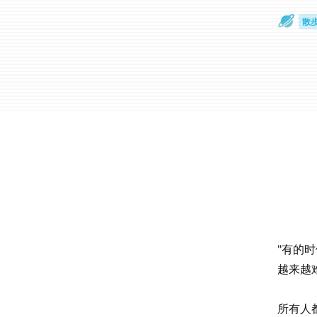
散
通
"有的
越来越
所有人