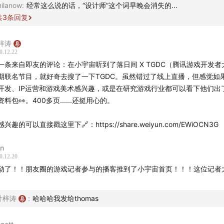
ilanow
:
经常这么说的话，“设计师”这个词早晚会消失的...
新的游戏研发经验、产业及学术发展趋势等，推动行业良性发展
共
3
条回复
可能。
梓涛
光子工作室代号SYN 、英雄联盟沙漠皇帝三国皮肤-司马懿仲达
0.12.22
一条来自即友的评论：在小宇宙听到了落日间 X TGDC（腾讯游戏开发者
期联名节目，就好奇去搜了一下TGDC。虽然错过了线上直播，但感觉如
 快做一个好玩的文科生
开发、IP运营和游戏美术感兴趣，或是在研究游戏行业都可以看下他们出
aidia.com
资料包👀。400多页......还挺用心的。
otes
兴趣的可以直接戳这里下🔗：https://share.weiyun.com/EWiOCN3G
场 BGM：主题曲Hans Zimmer《王者荣耀 Main Theme》
an
0.12.20
落日间》/《后戏》与腾讯游戏开发者大会TGDC的合作
动了！！朋友圈的游戏记者参与的播客推到了小宇宙首页！！！这位记者
个人眼中的TGDC印象，GDC（Game Developer Conferenc
个人印象最深的分享
叶梓涛
:
哈哈哈我发给thomas
国传媒大学副教授 周逵：《游戏的人：跨媒介的玩家群体画像
研究》银发玩家