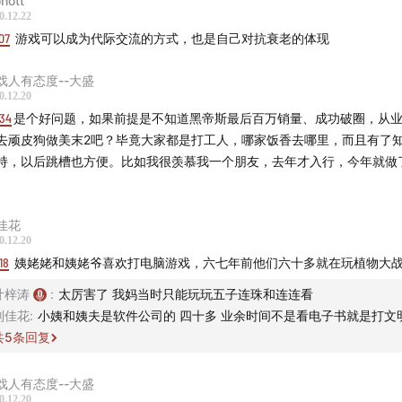
nott
ExT Studios 李奇，金力《让现实更理想——Mega Photogramm
0.12.22
影测量的室外3D大场景重建》
07
游戏可以成为代际交流的方式，也是自己对抗衰老的体现
eveMartin《Evolving AAA Game Development》
戏人有态度--大盛
WERY (末弘秀孝）《创作出10年后还被人津津乐道故事的方法
0.12.20
奇妙且独特的世界观？》
:34
是个好问题，如果前提是不知道黑帝斯最后百万销量、成功破圈，从
业分工的发展深入背后的工业化进程 / 工业化是什么？/ 好莱坞片
去顽皮狗做美末2吧？毕竟大家都是打工人，哪家饭香去哪里，而且有了
持，以后跳槽也方便。比如我很羡慕我一个朋友，去年才入行，今年就做了 最
断生产热卖影片的能力/ 以音频设计为例
戏行业门槛与下限的提高 MMORPG（大型多人在线role-playi
家视角中的捏脸，往更好体验的发展
佳花
戏开发作为复杂的工程学问题，成本，创作的顶尖的流程/ Pawe
0.12.20
18
姨姥姥和姨姥爷喜欢打电脑游戏，六七年前他们六十多就在玩植物大
int it Black: The Art Direction of Total War: THREE
DOMS》/ 潘诚伟《相信画中的世界 —— < 英雄联盟 > 插画经
叶梓涛
:
太厉害了 我妈当时只能玩玩五子连珠和连连看
戏开发团队中的历史团队，《全战：三国》《育碧》
刘佳花
:
小姨和姨夫是软件公司的 四十多 业余时间不是看电子书就是打文
共
5
条回复
业化对应需求的市场的扩充，大厂的出海动向，可见托马斯在
《对话腾讯马晓轶：用最顶尖的团队，寻求下一个突破式创新》
戏人有态度--大盛
游戏是什么，可能带来什么
0.12.20