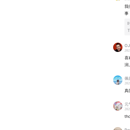
29:09
细
我
事
或许正
言，它
T
正的相
化的形
O
202
化抗衡
喜
术的人
润
—— 
佩
202
真
30:56
工
与对整体游
元
202
34:29
>
t
35:44
工
38:18
几
Ro