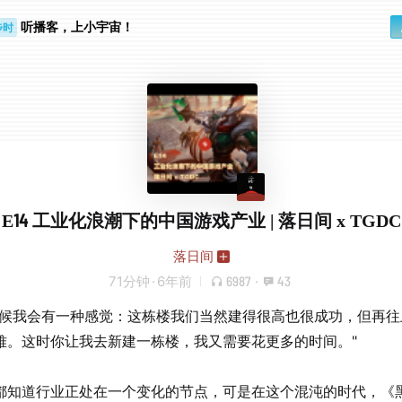
听播客，上小宇宙！
步时
勤路上
E14 工业化浪潮下的中国游戏产业 | 落日间 x TGDC
落日间
71分钟
·
6年前
6987
·
43
时候我会有一种感觉：这栋楼我们当然建得很高也很成功，但再往
难。这时你让我去新建一栋楼，我又需要花更多的时间。"
都知道行业正处在一个变化的节点，可是在这个混沌的时代，《