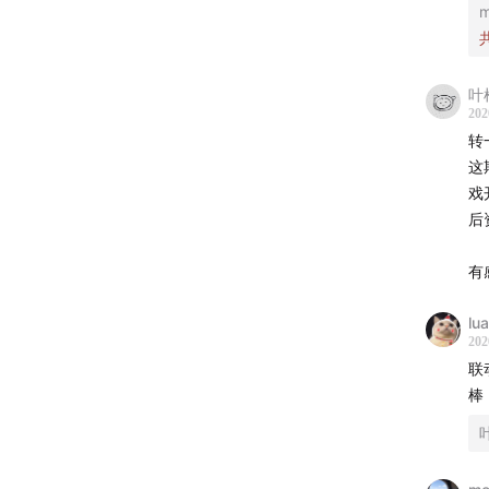
m
分享最
戏更多
叶
封面：
202
转
这
公众号
戏
网站: xp
后
ShowN
有感
00:00
开
lu
202
01:55
《
联
03:04
每
棒
06:50
每
07:15
中
力机制