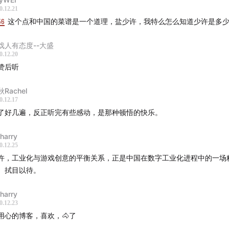
（Technical Artist）3. 工业化只对中大型公司有影响，小公
0.12.21
56
这个点和中国的菜谱是一个道理，盐少许，我特么怎么知道少许是多少
巨头的合作可能
方文化的理性主义精神与创作方法背景与中国文化的差别
戏人有态度--大盛
为计量的人，游戏打工人？ 1500个人团队的Global Mega Tea
0.12.20
队
赞后听
意与非工业化团队如何自处的问题，超大型团队的超高品质产
Rachel
制
0.12.17
大的是金字塔还是莎士比亚？本雅明《机械复制时代的艺术作
了好几遍，反正听完有些感动，是那种顿悟的快乐。
个问题：不考虑成本能力，你更想做《美国末日2》还是《哈迪
符合理想状态的工业化进程还是内卷？
eharry
0.12.25
作坊时代的终结？除了勇气还需要什么？
许，工业化与游戏创意的平衡关系，正是中国在数字工业化进程中的一场
立游戏的现状，产学研和工业化带来的人才培养 / 清华深研院
。拭目以待。
培养机制——清华-腾讯互动媒体设计与技术中心的未来人培养模
下而上，自上而下的创意过程 / 小棉花 郭亮《游戏创作需要更
eharry
0.12.23
 胖布丁工作室《迷失岛》
用心的博客，喜欢，🐴了
人跳出来创业的勇气与一些新趋势，海外独立游戏的工业化背