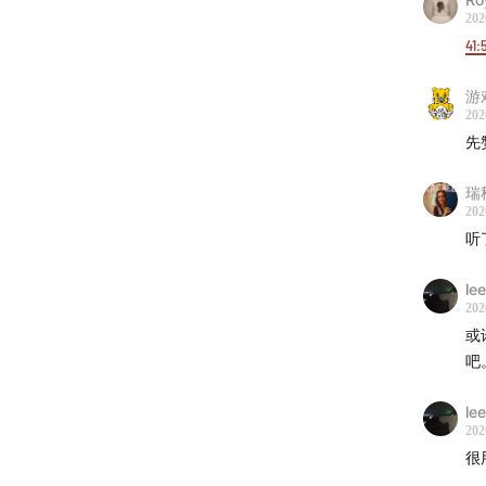
例如TA
202
41:
意或与
40:50
西
游
43:11
作
202
超级团
先
44:30
创
瑞秋
才的控
202
46:21
伟
听
47:55
一
51:22
是
le
202
54:46
小
或
57:14
独
吧
体人才
59:34
自
le
202
义》/
很
63:39
个