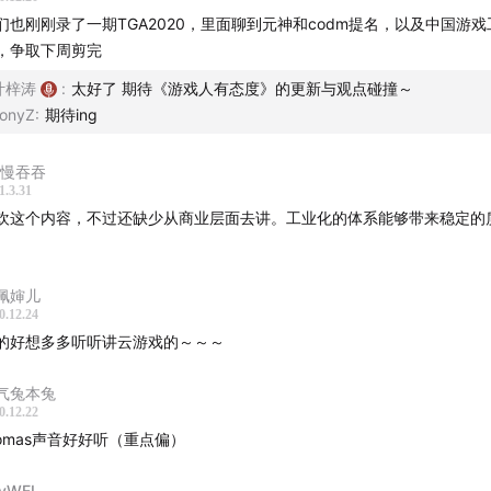
分领域的专业化——以游戏音频设计的思路为例
们也刚刚录了一期TGA2020，里面聊到元神和codm提名，以及中国游
，争取下周剪完
是这个原因，使高度专门化的工业文化迫切需要游戏，因对许多
叶梓涛
:
太好了 期待《游戏人有态度》的更新与观点碰撞～
们是唯一可以理解的艺术形式。在分派务和切割职能的专门化世
onyZ
:
期待ing
互作用缩减到了零有些落后社会或部落猝然转换为工业化、专门
态之后，往往难以设计出运动和游戏之类的矫正剂，以便创造出
J慢吞吞
1.3.31
的力量。这些社会陷人迂腐的泥潭。没有艺术的人，没有游戏这
欢这个内容，不过还缺少从商业层面去讲。工业化的体系能够带来稳定的
，往往像毫无意识的自动机器。
。
麦克卢汉《理解媒介》
佩婶儿
0.12.24
的好想多多听听讲云游戏的～～～
业化追求确定性，是否伤害创意上的不确定性？ > 策划的专业
戏whole picture的设计，generalist与specialist
气兔本兔
0.12.22
 工业化带来的更好的技术选型以及工具能够更高效率制作与表
homas声音好好听（重点偏）
业化的复用重复与个人追求的矛盾点
种跳出的思路：1. 作为整体把控创作的制作人 2. 作为交叉领域
yWEI