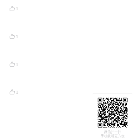
1
还在盛
1
时代的注
是成功
便在国内
1
二年级，
么，或者
1
，在工作
一切是否
微信扫一扫
亮一样的
手机收听更方便