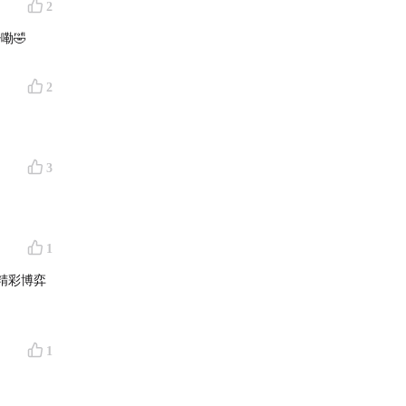
2
司更多是创
嘞🤣
2
m 全球
品对于人
3
品》
斯》
1
精彩博弈
《互动媒
式》
多意
1
景