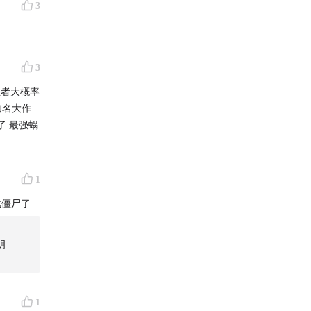
3
etry
3
论：如何
业者大概率
场制 /
知名大作
强蜗
ng游戏）
1
l
战僵尸了
验分享》
明
游戏葡萄
1