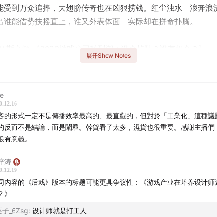
能受到万众追捧，大翅膀传奇也在凶狠捞钱。红尘浊水，浪奔浪
出谁能借势扶摇直上，谁又外表体面，实际却在拼命扑腾。
托马斯之颅 《2020游戏公司转型潮：谁会掉队？谁有机会？》
展开Show Notes
le
 （托马斯之颅）游戏葡萄主笔
0.12.16
 游戏发行
客的形式一定‎不是傳播‎效率最高的、最直觀的，但對於‎「工業化」這種議
的反而不是結論‎，而是‎闡釋‎。幹貨看了太多，濕貨也很重要。感謝主播們
游戏音频设计师
很有意義。
客是《落日间》《后戏》受腾讯游戏开发者大会邀请所做的特别
梓涛
0.12.19
同内容的《后戏》版本的标题可能更具争议性：《游戏产业在培养设计师
讯游戏开发者大会(TGDC, Tencent Game Developers Confer
？》
游戏学院发起的一年一度为促进行业生态共建、行业蓬勃发展而
在搭建一个开放的交流平台，期望通过国内外游戏行业知名专家/
栗子_6Zsg
:
设计师就是打工人