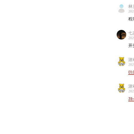
65:59
林
202
69:02
结
程
200
七
大，天
202
开
脚：“
的，我
游
有些名
202
有的在
01:
炫耀什
游
202
—— 
39:
就是为
了一段
仍有意