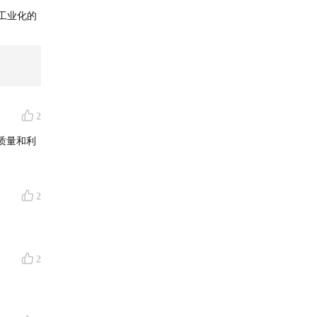
戏工业化的
头脑而
界中，真
化、机械
与这一转
2
种大众艺
质量和利
2
化技能
2
达
的协调员