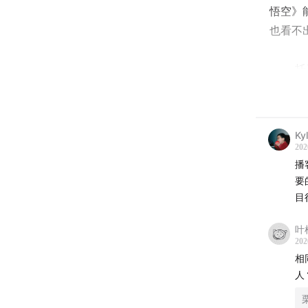
悟空》
也看不
—— 
嘉宾
Ky
托马斯
202
Tony
播
要
希辰 
目
本期播
叶
202
相
2020腾
人
是腾讯
会，旨