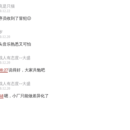
结尾
克是只猫
0.12.22
结语 （BGM：《永远的长安城》）“快做一个好玩的文科生”
序员收到了冒犯😑
5年，《家用电脑与游戏》曾刊登过一篇对姚晓光的采访，那时他
岁
美也还未诞生。不过那篇文章结尾的感言，倒是很适合成为这个
0.12.20
头音乐熟悉又可怕
 当不成熟的我们加入不成熟的中国游戏研发业时，没人能说自己
们唯一能做的就是加倍努力。我们都是二、三年级的小学生，即
戏人有态度--大盛
气，即便做了 5 、 6 年开发，也还是小学生。只不过有的在上
0.12.20
上三年级，有的还是学前班。大家都在学习，没有资格去比些什
08:27
说得好，大家共勉吧
么。唯一能做的是认真学习，多多积累，争取早点毕业。“
戏人有态度--大盛
0.12.20
托马斯之颅《2020游戏公司转型潮：谁会掉队？谁有机会？》
48
嗯，小厂只能做差异化了
什么我们需要TGDC。无论我在最初对这个行业抱有多大的热情
时间以后，我也会感到疲倦、困惑、意志消沉，我会思考所做的
义。每当这种时候，我都会在这个行业里找到一些人，一些像郭