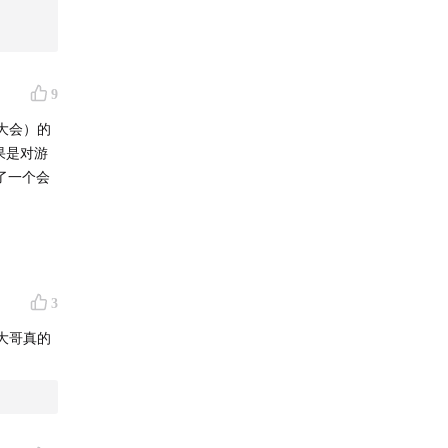
，探索游
9
大会）的
果是对游
了一个会
3
大哥真的
e）
和参与动