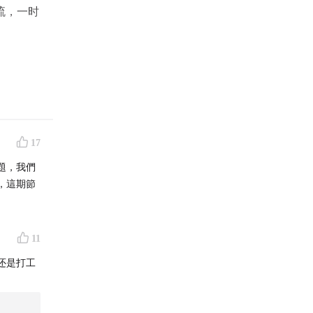
流，一时
17
題，我們‎
，這期節
节目。
11
还是打工
ence)
举办的盛
学者，