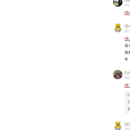
mo
10:32
N
202
基于摄
09:
11:35
St
游
13:25
S
202
创造出
48
16:03
专
会
加
能够不
牛
19:37
游
20:27
玩
刘
22:12
游
202
08:
Wojs《Pa
KING
24:18
游
25:45
工
的文章
游
27:18
云
202