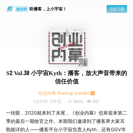
听播客，上小宇宙！
点击下载
散步时
通勤路上
S2 Vol.38 小宇宙Kyth：播客，放大声音带来的
信任价值
创业内幕 Startup Insider
54分钟
·
6年前
18559
·
300
一转眼，2020就来到了末尾，《创业内幕》也将迎来第二
季的最后一期收官之作。本期我们邀请到了播客界大家耳
熟能详的人——播客平台小宇宙负责人Kyth，还有GGV市