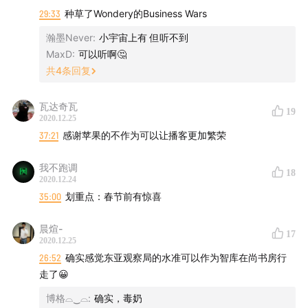
29:33
种草了Wondery的Business Wars
瀚墨Never
:
小宇宙上有 但听不到
MaxD
:
可以听啊🤔
共
4
条回复
瓦达奇瓦
19
2020.12.25
37:21
感谢苹果的不作为可以让播客更加繁荣
我不跑调
18
2020.12.24
35:00
划重点：春节前有惊喜
晨煊-
17
2020.12.25
26:52
确实感觉东亚观察局的水准可以作为智库在尚书房行
走了😀
博格⌓‿⌓
:
确实，毒奶