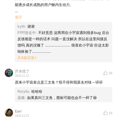
能逐步成长成熟的用户侧内生动力。
小宇宙虽然没有统计用户画像，但从产品名称的确立、到全
展开
方位的精致且独具风格的UI、再到各个交互细节，都能看到
kyth
:
谢谢
小宇宙团队对于早期乃至核心用户群体的深度思考与押注。
Fffff游走中
:
不好意思 这两周在小宇宙遇到很多bug 后台
产品各个细节都是在做选择题，总会有不觉得满足的用户体
反馈都是一样的话术 问题一直没解决 所以在这里间接反
验，但从小宇宙所选择的这一套用户价值组合以及对应交换
馈吗 真的没辙了 …………………… 很喜欢小宇宙 但这太影
价值的阶段性获取结果来看，其发展路径选择得可圈可点。
响体验了………………
共
4
条回复
虽然播客平台产品对多方的价值、商业模式以及市场规模的
极限仍在探索，但无论有再多方法论的加持，分析出不论乐
芥末慌了
20
观或悲观的预测，也不可否认有些有巨大想象空间的2C产品
2020.12.25
在用户端能否最终跑出规模来，都是有风险且未知的，不然
原来小宇宙差点是三文鱼？怪不得和我莫名对味～🤣🤣
不会只有一个popmart，不会只有一个今日头条，不会有那
Roryliu
:
哈哈哈
些看不懂而又追不上的公司与产品。当然思考的质量是有不
菡酱
:
如果真叫三文鱼，图标可能也会不一样了😆
同的，不是每一个理论分析都能被验伪，但也许小宇宙的探
索与笃定就是很有可能会成功的模样。祝福小宇宙！
Earr
19
2020.12.25