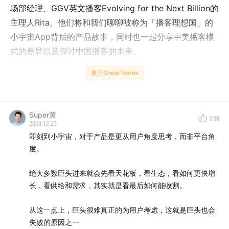
场部经理、GGV英文播客Evolving for the Next Billion的
主理人Rita。他们将和我们聊聊被称为「播客理想国」的
小宇宙App背后的产品故事，同时也一起分享中美播客模
式的差异以及探讨中国播客的未来。
展开Show Notes
shownotes：
05:29
没有选择短视频而选择了做播客的原因是什么？
Super黄
138
2020.12.25
即刻到小宇宙，对于产品是更从用户角度思考，而非平台角
12:03
小宇宙——每一个播客都有他们自己的小世界
度。
19:38
首页推荐要尽可能让用户减少选择成本
绝大多数巨头进来就会先看天花板，看生态，看如何更快增
长，看供给和需求，其实就是看最后如何能收割。
27:22
当商业巨头进入市场，如何面对未来巨大的挑战？
从这一点上，巨头很难真正的为用户考虑，这就是巨头也会
34:17
降低创作者门槛，让大家更容易做播客
失败的原因之一