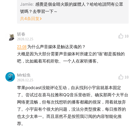
Jamiie
:
感覺是個金睛火眼的媒體人？哈哈哈請問有公眾
號嗎？去學習一下～
共
4
条回复
斩春
10
2020.12.25
23:08
为什么声音媒体是触达灵魂的？
大概是因为大部分需要声音媒体时所建立的“场”都是孤独的
吧，比如戴着耳机听歌、一个人在家听播客。
Mr鲸鱼
10
2020.12.25
苹果podcast没能评论互动，自从找到小宇宙就基本固定
了。尝试过在喜马拉雅和QQ音乐里收听。确实那两个大平台
网络更流畅，但每次找想听的播客都藏的很深，用着就放弃
了。小宇宙有个很大的问题，没法分类型搜索，每日推荐的
也太少太单一。而且居然不是按照我订阅的内容智能化推
荐。