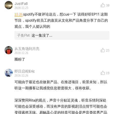
JustFall
30
2020.12.25
23:25
spotify不做评论这点，想cue一下 说得好听EP11 这期
节目，spotify前员工的嘉宾从文化和产品角度分享了自己的
观点，我个人挺认同的
子鱼FM
:
这一集没了…
从五角场到月亮
25
2020.12.26
圈粉了
即日启程Eric
19
2020.12.26
可能由于最近也在做新产品、在推进项目，前景未知，所以
听这一期播客让我感觉信息密度很大，很有收获。
深深赞同Rita的观点，声音十分贴近灵魂，听音乐情到深处
可能也会深受感动，而没有声音的影视剧泪点情节可能也会
变得索然无味。易触及心灵的特质可能会是声音类优秀产品