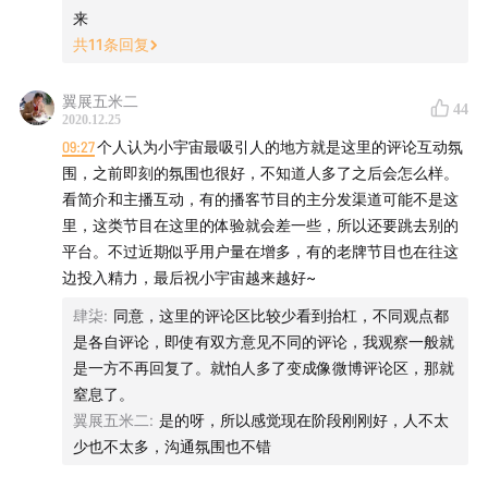
来
共
11
条回复
翼展五米二
44
2020.12.25
09:27
个人认为小宇宙最吸引人的地方就是这里的评论互动氛
围，之前即刻的氛围也很好，不知道人多了之后会怎么样。
看简介和主播互动，有的播客节目的主分发渠道可能不是这
里，这类节目在这里的体验就会差一些，所以还要跳去别的
平台。不过近期似乎用户量在增多，有的老牌节目也在往这
边投入精力，最后祝小宇宙越来越好~
肆柒
:
同意，这里的评论区比较少看到抬杠，不同观点都
是各自评论，即使有双方意见不同的评论，我观察一般就
是一方不再回复了。就怕人多了变成像微博评论区，那就
窒息了。
翼展五米二
:
是的呀，所以感觉现在阶段刚刚好，人不太
少也不太多，沟通氛围也不错