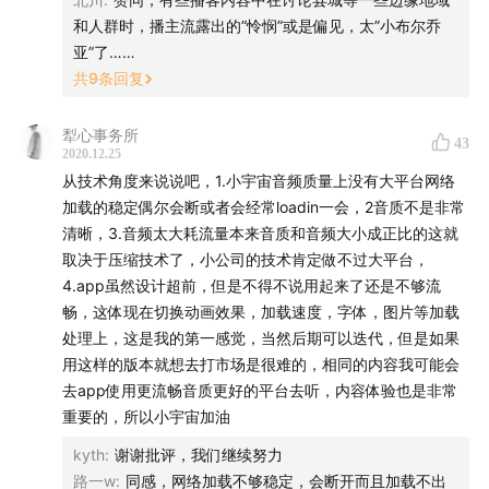
好友，并在好友请求中标注“创业”
和人群时，播主流露出的“怜悯”或是偏见，太”小布尔乔
亚”了……
2）把你的全名和职称发给创业小助手
共
9
条回复
如果您想约访谈，请添加小助手微信，并附上访谈嘉宾简
犁心事务所
43
介，小助手将帮您对接。
2020.12.25
从技术角度来说说吧，1.小宇宙音频质量上没有大平台网络
加载的稳定偶尔会断或者会经常loadin一会，2音质不是非常
清晰，3.音频太大耗流量本来音质和音频大小成正比的这就
取决于压缩技术了，小公司的技术肯定做不过大平台，
4.app虽然设计超前，但是不得不说用起来了还是不够流
畅，这体现在切换动画效果，加载速度，字体，图片等加载
处理上，这是我的第一感觉，当然后期可以迭代，但是如果
用这样的版本就想去打市场是很难的，相同的内容我可能会
去app使用更流畅音质更好的平台去听，内容体验也是非常
重要的，所以小宇宙加油
kyth
:
谢谢批评，我们继续努力
路一w
:
同感，网络加载不够稳定，会断开而且加载不出