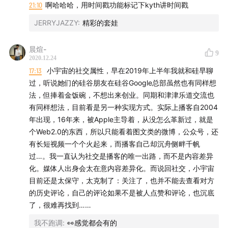
21:10
啊哈哈哈，用时间戳功能标记下kyth讲时间戳
JERRYJAZZY
:
精彩的套娃
晨煊-
9
2020.12.24
17:13
小宇宙的社交属性，早在2019年上半年我就和硅早聊
过，听说她们的硅谷朋友在硅谷Google总部虽然也有同样想
法，但捧着金饭碗，不想出来创业。同期和津津乐道交流也
有同样想法，目前看是另一种实现方式。实际上播客自2004
年出现，16年来，被Apple主导着，从没怎么革新过，就是
个Web2.0的东西，所以只能看着图文类的微博，公众号，还
有长短视频一个个火起来，而播客自己却沉舟侧畔千帆
过…。我一直认为社交是播客的唯一出路，而不是内容差异
化。媒体人出身会太在意内容差异化。而说回社交，小宇宙
目前还是太保守，太克制了：关注了，也并不能去查看对方
的历史评论，自己的评论如果不是被人点赞和评论，也沉底
了，很难再找到……
我不跑调
:
👀感觉都会有的