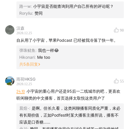
39:09
小宇宙对于未来的播客生态有何相应的布局？
路一w
:
小宇宙是否能查询到用户自己所有的评论呢？
Roryliu
:
赞同
45:01
播客其实很适合做品牌广告
汉森
90
49:24
国内播客背后的广告系统与追踪算法需要被创造与
2020.12.25
搭建
自从用了小宇宙，苹果Podcast 已经被我冷落了快一年。
弹珠鱿鱼
:
我也一样😂
Hikonari
:
Me too
共
5
条回复
《
创业内幕
》粉丝群已经开通
雨荷HKSG
在这里，你可以跟节目制作人/主持人直接沟通，也可以第
55
2020.12.25
一时间了解到GGV线下活动动态，见到GGV纪源资本的投
24:10
小宇宙的重心用户还是95后一二线城市的吧，更喜欢
资人，结交其他互联网圈子里的小伙伴。
听闲聊类的中文播客，首页选择太取悦这类用户了
晨煊-
:
是啊。但长久看，这类闲聊播客同质化严重，未必
入群方式：
有长期价值，正如Podfest时某大播客主播所说，播客不
应该是口香糖……
1）添加微信号"
c
ynmxzs
"（“创业内幕小助手”首字母）为
北川
:
赞同，有些播客内容中在讨论县城等一些边缘地域