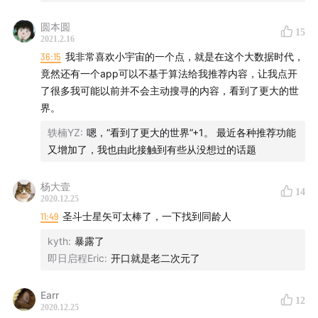
圆本圆
15
2021.2.16
36:15
我非常喜欢小宇宙的一个点，就是在这个大数据时代，
竟然还有一个app可以不基于算法给我推荐内容，让我点开
了很多我可能以前并不会主动搜寻的内容，看到了更大的世
界。
轶楠YZ
:
嗯，“看到了更大的世界”+1。 最近各种推荐功能
又增加了，我也由此接触到有些从没想过的话题
杨大壹
14
2020.12.25
11:49
圣斗士星矢可太棒了，一下找到同龄人
kyth
:
暴露了
即日启程Eric
:
开口就是老二次元了
Earr
12
2020.12.25