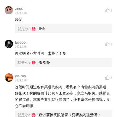
zncu
3
2021.1.04
沙发
就是小e
:
8错
Egcoo_
3
2021.1.04
再次联名不方时间，太棒了！🍻
就是小e
:
🍻🍻🍻
yo-ray
3
2021.1.04
这段时间通过各种渠道找实习，看到有个有偿实习的渠道，
好家伙！付的费估计比实习工资还高，我立马取关。感觉真
的很过份。本来毕业生就很焦虑了，还要赚这份焦虑钱，良
心不会痛嘛！
就是小e
:
所以要擦亮眼睛呀（要听实习生活呀！