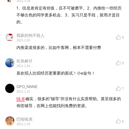
2021.3.26
52:33
一小段没什么用的简历辅导经历：在焦虑之后假装
1、信息差肯定有价值，且不可被磨平。2、内推给一些经历
努力
不够出色的同学更多机会。3、实习只是手段，留用才是目
的。
58:05
“没有大公司的实习经历就找不到好工作“：什么是大
公司？什么是好工作？
我家的狗不咬人
9
2021.1.05
内推渠道很多的，比如牛客网，根本不需要付费
67:06
在面试中暗中观察：招人还是招经历？
吹风树仔
72:50
我们所期待的实习
9
2021.1.04
喜欢招人比招经历更重要的面试！小e金句！
【Mentioned】
GPO_NNNE
7
2021.1.11
《财经》杂志独家调查：谁在编织大学生有偿实习暗网
56:16
确实，很多的“辅导”并没有什么实质帮助。甚至很多的
有偿辅导，在网上也能找到免费的资源。
巴啦啦虎
【
微信听友群
】欢迎添加出前e丁的小助理（微信号：
6
2021.1.10
internsoflife）加入听友群～