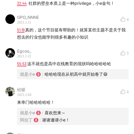
32:44
社群的壁垒本质上是一种privilege，小e金句！
Jónsi – We Bought A Zoo
GPO_NNNE
4
2021.1.11
告五人 – 从没去过巴塞隆纳
51:19
真的，这个节目挺有帮助的！就算某些主题不是关于我
想去的行业也能学到很多有趣的小知识
Egcoo_
3
See
acast.com/privacy
for privacy and opt-out
2021.1.11
information.
55:53
这不就也是高中在线教育的现状吗哈哈哈哈哈
就是小e
:
哈哈哈现在从初高中就开始卷了😆
桢暧
4
2021.1.04
来串门哈哈哈哈哈！
就是小e
:
喜欢您来～
阿拉丁
:
谢谢邀请小e！