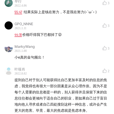
早行
3
2022.4.06
55:47
结果实际上是钱在努力，不是我在努力(›´ω`‹ )
GPO_NNNE
3
2021.1.11
44:18
价格吓得我下巴都掉了😲
MarkyWang
3
2021.1.08
小e真的金句频出！
叶筱肖
2
2022.8.02
提到自己对于别人可能获得比自己更加丰富及时的信息的焦
虑，我觉得也有很大一部分因素是从众心理作祟。因为不是
每个人需要的信息都是一样的，别人获得并且保留下来的信
息往往都会更倾向于适合自己的职业，那如果自己过于盲目
地向他人寻求或者自己四处搜刮这样一种信息，或许会产生
更大的危害。毕竟，最大的焦虑就是焦虑本身。