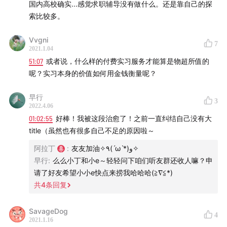
国内高校确实...感觉求职辅导没有做什么。还是靠自己的探
索比较多。
【播客微博
】播客实习生活
Vvgni
7
如果你也想来做客分享自己的实习故事，欢迎积极联系我
2021.1.04
们～
51:07
或者说，什么样的付费实习服务才能算是物超所值的
呢？实习本身的价值如何用金钱衡量呢？
早行
【收听方式
】
3
2022.4.06
01:02:55
好棒！我被这段治愈了！之前一直纠结自己没有大
◆ 我们强烈推荐你使用 小宇宙App 订阅收听，并在评论
title（虽然也有很多自己不足的原因啦～
区给我们留言
阿拉丁
:
友友加油✧٩(ˊωˋ*)و✧
早行
:
么么小丁和小e～轻轻问下咱们听友群还收人嘛？申
◆ 或者使用 喜马拉雅 、苹果Podcast 等平台订阅我们
请了好友希望小小e快点来捞我哈哈哈(≧∇≦*)
共
4
条回复
MC：屈女士（小屈）（叫什么都行）
SavageDog
4
2021.1.16
Music：