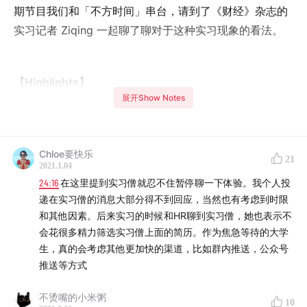
期节目我们和「不方时间」串台，请到了《财经》杂志的
实习记者 Ziqing 一起聊了聊对于这种实习现象的看法。
【Highlights】
展开Show Notes
02:38
选题缘起与重金卧底
10:03
求职辅导、实习内推与付费实习，三个概念的模糊
Chloe要快乐
21
与差异
2021.1.04
24:16
在这里提到实习僧就忍不住暂停聊一下体验。我个人投
27:15
信息差的价值 ：扩大它还是抹平它？
递在实习僧的消息大部分得不到回应，当然也有考虑到时限
和其他因素。后来实习的时候和HR聊到实习僧，她也表示不
36:13
以万元级美元计算的外资投行求职辅导：买的是什
会花很多精力筛选实习僧上面的简历。作为焦急等待的大学
生，真的会考虑其他更加快的渠道，比如群内推送，公众号
么？
推送等方式
48:00
高校发挥在职前辅导中的作用能改变市场乱价吗？
不烫嘴的小米粥
10