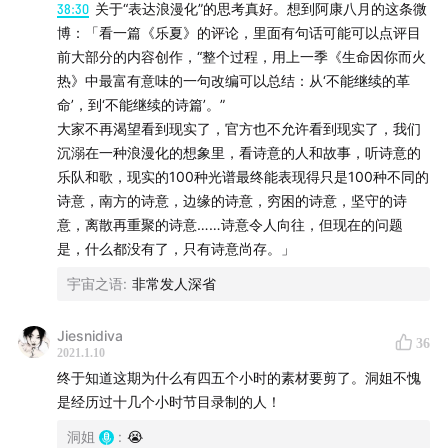
32:33
《大小谎言》、《天空之城》式中产女性叙事
38:30
关于“表达浪漫化”的思考真好。想到阿康八月的这条微
博：「看一篇《乐夏》的评论，里面有句话可能可以点评目
36:37
浪漫化文——以《乐队的夏天2》为例
前大部分的内容创作，“整个过程，用上一季《生命因你而火
39:05
亦舒的现代改编——《喜宝》《流金岁月》
热》中最富有意味的一句改编可以总结：从‘不能继续的革
命’，到‘不能继续的诗篇’。”
42:30
毛十八——《鬼灭之刃》
大家不再渴望看到现实了，官方也不允许看到现实了，我们
沉溺在一种浪漫化的想象里，看诗意的人和故事，听诗意的
10、【最做大做强内容】（
51:17
~
59:47
）
乐队和歌，现实的100种光谱最终能表现得只是100种不同的
诗意，南方的诗意，边缘的诗意，穷困的诗意，坚守的诗
编辑部评选
意，离散再重聚的诗意……诗意令人向往，但现在的问题
51:29
杨笠的脱口秀
是，什么都没有了，只有诗意尚存。」
55:09
Netflix东亚作品
宇宙之语
:
非常发人深省
11、【当代生活解题大师】（
59:47
~
1:03:51
）
Jiesnidiva
编辑部评选
36
2021.1.10
59:47
项飚、韩炳哲、陈嘉映、张文宏、许知远
终于知道这期为什么有四五个小时的素材要剪了。洞姐不愧
是经历过十几个小时节目录制的人！
12、【2020个人私藏内容】(
1:03:51
~
2:08:02
）
洞姐
:
😭