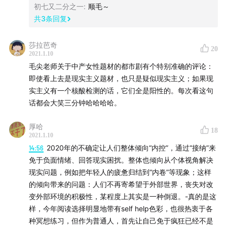
编辑部评选
初七又二分之一
:
顺毛～
1:04:38
王老师：《在雪山和雪山之间》
共
3
条回复
莎拉芭奇
嘉宾评选
20
2021.1.10
1:08:55
库索——编剧野木亚纪子新作《MIU404》
毛尖老师关于中产女性题材的都市剧有个特别准确的评论：
1:22:41
毛十八——二手珠宝直播
即使看上去是现实主义题材，也只是疑似现实主义；如果现
1:31:52
蔡钰——《中国童话》刘丽朵
实主义有一个核酸检测的话，它们全是阳性的。每次看这句
1:37:30
话都会大笑三分钟哈哈哈哈。
靳锦——《格雷汉姆诺顿秀》
1:40:09
萝贝贝——林青霞《镜前镜后》
厚哈
18
1:49:30
游婧——《你喜欢勃拉姆斯吗？》和《高中生带货
2021.1.10
王》
14:56
2020年的不确定让人们整体倾向“内控”，通过“接纳”来
1:57:27
波米——纳达尔与德约科维奇的法网决赛
免于负面情绪、回答现实困扰。整体也倾向从个体视角解决
现实问题，例如把年轻人的疲惫归结到“内卷”等现象；这样
2:03:29
yiqin——小说《Shuggie Bain》
的倾向带来的问题：人们不再寄希望于外部世界，丧失对改
变外部环境的积极性，某程度上其实是一种倒退。-真的是这
最后：播客这一年（
2:08:02
~最后）
样，今年阅读选择明显地带有self help色彩，也很热衷于各
* 这一年关于播客的感受？
种冥想练习，但作为普通人，首先让自己免于疯狂已经不是