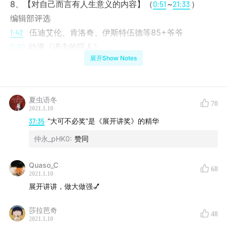
8、【对自己而言有人生意义的内容】（
0:51
~
21:33
）
编辑部评选
1:42
伍迪艾伦、肯洛奇、伊斯特伍德等85+爷爷
2:20
动漫《进击的巨人》
展开Show Notes
11:18
身心灵书籍《新世界——灵性的觉醒》
嘉宾评选
夏虫语冬
16:38
姜思达 ——《人的疆域》
70
2021.1.10
18:36
圈圈——《乒乓》
37:35
“大可不必奖”是《展开讲奖》的精华
仲永_pHK0
:
赞同
9、【最大可不必的内容】（
21:33
~
51:17
）
编辑部评选
Quaso_C
68
22:54
迪士尼电影《花木兰》
2021.1.10
展开讲讲，做大做强💅
24:48
社交媒体聊天记录体感情故事&成为产业链的明星小
作文
莎拉芭奇
48
25:8
8 宣传片《后浪》
2021.1.10