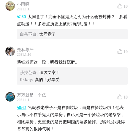
小雨啊
10
2021.1.11
47:50
太同意了！完全不懂鬼灭之刃为什么会被封神？！多看
点动漫！！多看点历史上被封神的动漫！！
白茶不白
:
太同意了
走私尊严
10
2021.1.10
蔡钰老师这一段，听得我好沉醉。
莎拉芭奇
:
顶级文案！
Kkkay
:
真的！好享受
万万就是一个亿
10
2021.1.11
48:43
宫崎骏老爷子不是在倒垃圾，而是在捡垃圾啦！他表
示自己不在乎鬼灭的票房，自己只是一个捡垃圾的老爷爷，
相比票房，更重要的是要把周围的垃圾捡掉。所以让我觉得
爷爷真的很帅气啊！