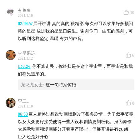
有鱼鱼
10
2021.1.10
02:09:47
展开讲讲 真的真的 很精彩 每次都可以收集好多颗闪
耀的星星 放进我的星星口袋里。谢谢你们！由衷的感谢，可
以听到这样坚定 温暖 有力的声音。
火星果冻
6
2021.1.12
1:36:24
你不算走丢，你终归是在这个宇宙里，而宇宙是和我
们称兄道弟的。
龙龙龙女士
:
这一句特别惊艳
李二_
8
2021.1.10
06:50
巨人厨路过想说动画版删改了很多剧情，为了叙事节奏
以及大众更好接受使得一些人设和剧情更刻板化。身为原作
党感觉动画和漫画能分开看更严谨些，但展开讲讲有cue到
巨人还是好开心