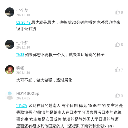
七个梦
8
2021.1.10
02:26:42
思达就是思达，他每期30分钟的播客也对强迫症来
说非常舒适
七个梦
8
2021.1.10
17:38
如果你想不再恨一个人，就去看ta睡觉的样子
晓畅
7
2021.1.10
大可不必，做大做强，逐渐展化
HD146025p
5
2021.4.05
1:14:24
谈到在日的越南人 有个日剧 德克 1996年的 男主角是
香取慎吾 他扮演的是越南人在日本学习语言再考日本的建筑
研究生 女主角是安田成美 她演的是教外国人学日语的教师
里面还有很多其他国家的人（还提到了南韩和北朝xian）