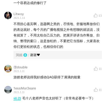
* 对于「做大做强」我们怎么看？
一个容易达成的修行了
Litwoy
【本期音乐】
13
2021.1.14
《东京人寿》by 容祖儿
不用担心嘉宾啊，选题啊之类的，尽情地、舒服地释放你们
的表达就好，每个月的广播电视报之外有想聊的就说说，没
主播：
有就算了，不用太给自己压力的。把展开讲讲当作释放、归
纳、整理的窗口，这是放松的，不要把它当指标，大家喜欢
康堤（@康堤will）
你们更轻松的状态，也相信你们的
洞姐（@十两欢）
王老师（@我的老婆是小乔）
洞姐
:
谢谢❤️
僧double
11
2021.1.11
游婧老师说得我好感动QAQ获得了满满的能量
1essMor3eare
11
2021.1.11
46:29
毛十八老师声音也太好听了（非常有必要夸一下）