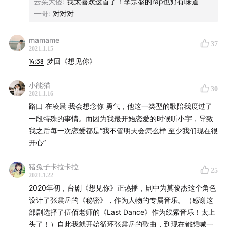
–
25:54
云朵大傻
冬天下午的太阳
:
我太喜欢这首了！李宗盛的rap也好有味道
一哥
:
对对对
–
33:34
双手插口袋
–
38:22
小星星
mamame
–
44:47
OK 2010
37
2021.1.15
–
49:41
跑车与坦克
14:38
梦回《想见你》
–
53:44
结尾&念念不忘
小能猫
30
2021.1.16
#节目介绍
路口 在凌晨 我会想念你 勇气，他这一类型的歌陪我度过了
「Vibration 歪波音室」是一档以「音乐爱好者、乐迷」
一段特殊的事情。而因为我最开始恋爱的时候听小宇，导致
的视角去分享音乐的播客节目，我想用自己微薄的力量，
我之后每一次恋爱都是“我不管明天会怎么样 至少我们现在很
让你能听到更多的、更丰富的音乐。
开心”
– 主理人：拾壹
猪兔子卡拉卡拉
25
2021.1.22
🎯 商务、媒体合作：添加微信 rdlswl23333，请备注来
2020年初，台剧《想见你》正热播，剧中为莫俊杰这个角色
设计了张震岳的《秘密》，作为人物的专属音乐。（感谢这
意
部剧选择了伍佰老师的《Last Dance》作为线索音乐！太上
头了！）自此我就开始循环张震岳的歌曲，到现在都想喊一