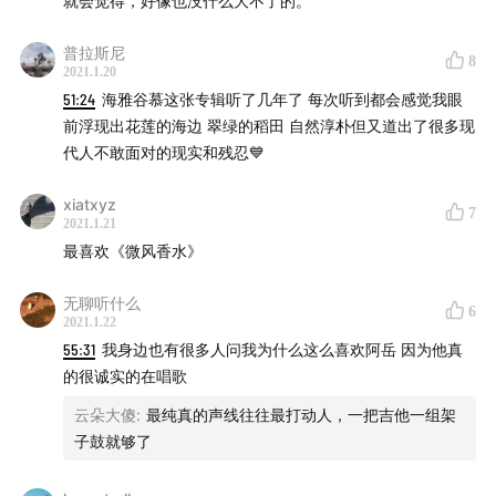
就会觉得，好像也没什么大不了的。
普拉斯尼
8
2021.1.20
51:24
海雅谷慕这张专辑听了几年了 每次听到都会感觉我眼
前浮现出花莲的海边 翠绿的稻田 自然淳朴但又道出了很多现
代人不敢面对的现实和残忍💙
xiatxyz
7
2021.1.21
最喜欢《微风香水》
无聊听什么
6
2021.1.22
55:31
我身边也有很多人问我为什么这么喜欢阿岳 因为他真
的很诚实的在唱歌
云朵大傻
:
最纯真的声线往往最打动人，一把吉他一组架
子鼓就够了