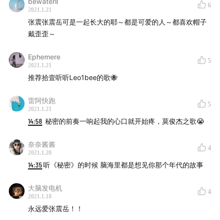
bewaterll
6
2021.1.21
张震张震岳可是一起长大的耶～都是可爱的人～都喜欢帽子
戴歪歪～
Ephemere
5
2021.1.21
推荐拾壹听听Leo1bee的歌🐝
雷阿快跑
5
2021.1.21
14:58
秘密的前奏一响起我的心口就开始疼，莫俊杰之歌😭
奈奈酱酱
4
2021.1.20
14:35
听《秘密》的时候 脑海里都是想见你那个年代的故事
大脑发电机
4
2021.1.18
永远爱张震岳！！