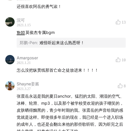
还很喜欢阿岳的勇气诶！
浣可
13
2021.1.15
19:03
莫俊杰专属bgm
郑鹏-Pen
:
难怪听起来这么熟悉呀！
Amargoser
10
2021.1.21
怎么没把纵贯线那首亡命之徒放进来！！！！
Shayne姜酱
8
2021.3.27
张震岳永远是我的夏日anchor。猛烈的太阳、潮湿的空气、
冰棒、轮滑、mp3，以及那个被学校受欢迎的孩子嘲笑的，
皮肤晒得黝黑的，青少年时期的我。张震岳的声音给我的感
觉就是这样。即使很多年后的现在，我已经是一个进入职场
的成年人，也还是会翻出来他的那些歌听听。因为听完之后