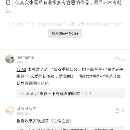
已，但其实张震岳有非常多有意思的作品，而且非常有特
点。
今天这期节目，我想带你来听一些张震岳相对比较冷门的
一些歌。
展开Show Notes
希望你会喜欢 :)
mamame
53
#背景音乐
2021.1.15
– 想太多 – 张震岳
35:40
太可爱了叭！“我双手插口袋，帽子戴歪歪～”后面还有
唱到“什么爱的初体验，爱我别走，我都觉得呕～”阿岳形象
#时间轴
跃然歌词间哈哈哈
–
01:48
开头
isaidruby
:
推荐一下有顽童的版本！！！
–
03:55
我的心是为你跳
–
09:45
花开了没有
系统升级中
37
2021.1.15
–
13:11
秘密
很喜欢纵贯线那首《亡命之徒》
–
19:43
我要钱