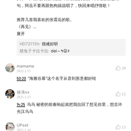
📬 如果有任何问题或反馈，欢迎评论留言或发电子邮件
句，阿岳不要再跟热狗搞说唱了，快回来唱抒情歌！
至：relic_ice@icloud.com
推荐几首我喜欢的张震岳的歌。
《再见》
《勇气》
展开
《在凌晨》
HD72115h
:
很难好听
《很难》
猪兔子卡拉卡拉
:
dei～٩😛۶
《迷途羔羊》
《爱的初体验》
mamame
20
《秘密》
2021.1.15
《爱我别走》 ​
50:20
“海雅谷慕”这个名字从音到形意都好哇
《无名的情歌》
修满xx
15
2021.1.15
14:25
乌乌 秘密的前奏响起就把我拉回了想见你里，想念许
光汉乌乌
UPset
13
2021.1.16