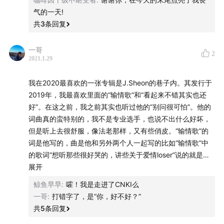
气的一天!
共
3
条回复
一哥
2
2021.1.29
我在2020最喜欢的一张专辑是J.Sheon的巷子内。其发行于
2019年，我最喜欢里面的“输情歌”和“看起来不错其实也还
好”。在这之前，我之前其实也听过他的“别问很可怕”。他的
词曲真的蛮特别的，我不是专业选手，也说不出什么好坏，
但是听上去很舒服，像法老那样，又有些俏皮。“输情歌”的
词是他写的，曲是他和另外两个人一起写的比如“输情歌”中
的歌词“想听那些很好哭的，讲些关于爱情loser”说的就是那
些流行的情歌，总在讲一些煽情的爱情故事；比如“她最爱的
展开
抒情歌，怎么最后依然输情歌”说的是为什么当嘻哈歌都做的
鲸鱼早早
:
嚯！我是走进了CNKI么
偏抒情，还是输给了流行的情歌；又比如“梦该醒了，是时候
一哥
:
打错字了，是“你，好不好？”
停了，只怪我为什么不是周兴哲”周兴哲是台湾近些年最出名
共
5
条回复
的唱华语流行情歌的男歌手，其中他的“以后别做朋友”和