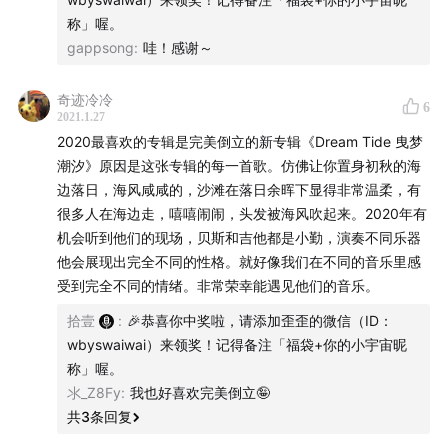
候到了）
称」喔。
gappsong
:
哇！感谢～
隐藏节目将于 1 月 29 日上线。
奇迹冷冷
同时，我们也准备了限量纸质版的藏宝图，将会作为联名
6
2021.1.27
周边随着普通福袋一起送出。
2020最喜欢的专辑是完美倒立的新专辑《Dream Tide 曳梦
潮汐》原因是这张专辑的每一首歌。仿佛让你置身初秋的海
边落日，海风咸咸的，沙滩在落日余晖下显得非常温柔，有
很多人在海边走，嘻嘻闹闹，头发被海风吹起来。2020年有
机会听到他们的现场，贝斯和吉他都是小勤，演奏不同乐器
他会展现出完全不同的性格。就好像我们在不同的音乐里感
受到完全不同的情绪。非常荣幸能遇见他们的音乐。
拾壹
:
🎉恭喜你中奖啦，请添加歪歪的微信（ID：
wbyswaiwai）来领奖！记得备注「福袋+你的小宇宙昵
称」喔。
氺_Z8Fy
:
我也好喜欢完美倒立🤪
共
3
条回复