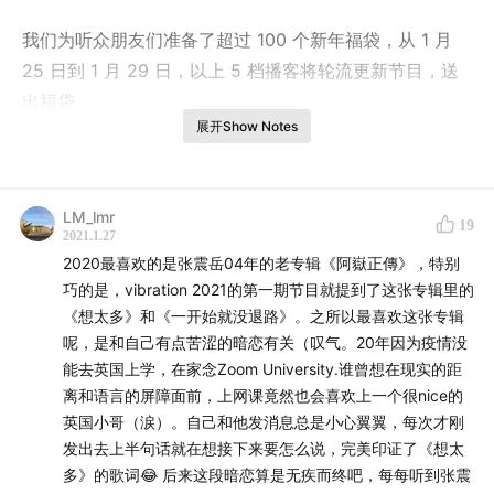
我们为听众朋友们准备了超过 100 个新年福袋，从 1 月
25 日到 1 月 29 日，以上 5 档播客将轮流更新节目，送
出福袋。
展开Show Notes
每个福袋中，包括了我们 5 档节目的联名周边。同时，我
们也和品牌「LIBRATONE 小鸟音响」、「丁香医生」、
「吻吻鱼」、一起，分别准备了「小鸟 Emoji 礼盒」、
LM_lmr
19
2021.1.27
「丁香医生健康日历」、「吻吻鱼保温杯礼盒」 3 大播客
2020最喜欢的是张震岳04年的老专辑《阿嶽正傳》，特别
专属礼物。每个福袋中包含 1 个随机产品。
巧的是，vibration 2021的第一期节目就提到了这张专辑里的
《想太多》和《一开始就没退路》。之所以最喜欢这张专辑
在本期节目中，在评论区分享去年 2020 年你最喜欢的一
呢，是和自己有点苦涩的暗恋有关（叹气。20年因为疫情没
张专辑（以及为什么），我将抽出 20 个听众送出福袋。
能去英国上学，在家念Zoom University.谁曾想在现实的距
离和语言的屏障面前，上网课竟然也会喜欢上一个很nice的
我将在 1 月 29 日
20:00
公布中奖名单，快来参加吧！
英国小哥（涙）。自己和他发消息总是小心翼翼，每次才刚
发出去上半句话就在想接下来要怎么说，完美印证了《想太
多》的歌词😂 后来这段暗恋算是无疾而终吧，每每听到张震