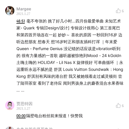
如何约定呢，随意浪费此刻的美景，才是对它最大的不敬，
Margee
6
因为此刻一切的正好，其实已是撮合了无尽的偶然又或是几
2021.1.27
生才修到的福气。冥冥之中总觉得有宿命，所以才更要珍
46:51
毫不夸张的 挑了好几小时…四月份最爱单曲 未知艺术
惜。
家- Quark 专辑[Design/设计] 专辑设计很用心 第三首尾巴
和第四首开场连在一起 妙妙～ 喜欢的原因 一秒回到16岁 边
听边想朋友 想春天 想16岁时正和朋友插科打诨 ｜年末爱
Queen - Perfume Genius 没记错的话应该是vibration听到
的 很有力量感的一首歌 越听越被惊艳到Mood - 24 kGoldn
土嗨土嗨的 HOLIDAY - Lil Nas X 旋律很好 可单曲循环 ｜永
远重听永远不腻的是 舒淇 Louis Vuitton Soundwalk：Hong
Kong 舒淇别有风味的港台腔 我又被她领着走过威灵顿街 尝
了陆羽茶室 看到了老侍应 闻到男孩身上的麝香混合水果香味
… …
贾思特因
6
2021.1.27
00:00
隔壁电台粉丝前来报道！快赞我