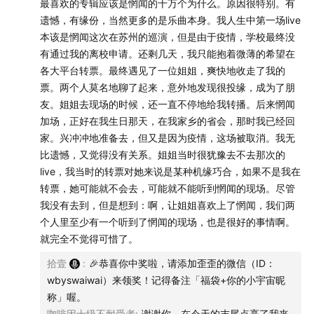
最喜欢的专辑应该是惘闻的十万个为什么。原因很特别。有
遗憾，有缘份，当然更多的是乐曲本身。我人生中第一场live
本该是惘闻这次在苏州的巡演，但是由于疫情，学校最终没
有通过我的离校申请。还剩几天，我只能抱着微薄的希望在
各大平台转票。最终遇见了一位姐姐，爽快地收走了我的
票。两个人莫名地聊了起来，意外地发现很投缘，成为了朋
友。姐姐去现场的时候，还一直不停地给我转播。后来惘闻
加场，正好在我生日那天，在我家乡的省会，那时我已经回
家。兴冲冲地准备去，但又是因为疫情，这场被取消。我无
比遗憾，又觉得没有关系。姐姐当时很犹豫去不去那次的
live，我当时的转票对她来说是某种机缘巧合，如果不是我在
转票，她可能就不会去，可能就不能听到惘闻的现场。尽管
我没有去到，但是想到：啊，让姐姐喜欢上了惘闻，我们两
个人里至少有一个听到了惘闻的现场，也是很好的事情啊。
就完全不觉得可惜了。
拾壹
:
🎉恭喜你中奖啦，请添加歪歪的微信（ID：
wbyswaiwai）来领奖！记得备注「福袋+你的小宇宙昵
称」喔。
咖啡因十级不耐受者
:
谢谢你，在今天的末尾点亮了我丧