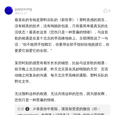
至：relic_ice@icloud.com
gappsong
🥚彩蛋
8
2021.1.27
最喜欢的专辑是塑料乐队的《新世界》！塑料质感的朋克，
除了播客福袋之外，我们还有 5 个「彩蛋福袋」，每个福
没有精美的技术，没有绚丽的包装，只有最简单最真实的生
袋中都包含了本次合作品牌以及「小宇宙」提供的所有实
活状态！最喜欢这首《悲伤只是一种普遍的情绪》，与这首
体产品。
歌的相遇是在某个北京的早高峰地铁上。主唱博凯说了一句
话：“你不能用手指戳它，你要用全部手指轻轻地抚摸它，你
我们设计了一个互动游戏，5 档播客将作为游戏 NPC，分
要爱它就爱它的全部。”
别指定 5 个任务，每完成 1 个任务，将会获得 1 个彩蛋福
某些时刻的感受有着长长长的铺垫，比如与这首歌的相遇：
袋。
前天晚上北京的浓雾、昨天北京莫名其妙晴朗的天空、言语
动物之间复杂的沟通、每天北京早高峰的通勤、塑料乐队的
首先，请大家在小宇宙搜索「播客福袋计划」，你将会解
野生文学。
锁一个隐藏节目。
无法预料这样的相遇、无法共情这样的悲伤，因为朋友啊，
在这个隐藏节目中，你将会在节目简介中找到一幅藏宝图
悲伤只是一种普遍的情绪。
（下载链接）。我们会在隐藏节目中发布任务，所有任务
拾壹
:
🎉恭喜你中奖啦，请添加歪歪的微信（ID：
都是在藏宝图中找出不同的线索。（考验眼力和脑力的时
wbyswaiwai）来领奖！记得备注「福袋+你的小宇宙昵