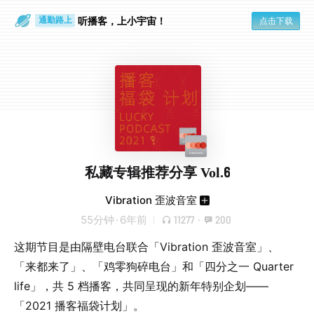
散步时
通勤路上
听播客，上小宇宙！
点击下载
私藏专辑推荐分享 Vol.6
Vibration 歪波音室
55分钟
·
6年前
11277
·
200
这期节目是由隔壁电台联合「Vibration 歪波音室」、
「来都来了」、「鸡零狗碎电台」和「四分之一 Quarter
life」，共 5 档播客，共同呈现的新年特别企划——
「2021 播客福袋计划」。