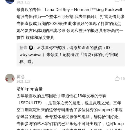
2021.1.27
🎧 背景音乐
最喜欢的专辑：Lana Del Rey - Norman f**king Rockwell
这张专辑作为一个整体不可分割 我去年循环听 打雷凭借此张
– Kid Wave – I’m Trying to Break Your Heart
专辑直接成为我的2020最佳 此张很好的体现了打雷的优点
她的复古风体现的淋漓尽致 歌词和整张的概念具有极高的一
🕕 时间轴
贯性 旋律和深度兼具
拾壹
:
🎉恭喜你中奖啦，请添加歪歪的微信（ID：
01:16
快来参加 2021 播客福袋计划！（活动介绍、参加
wbyswaiwai）来领奖！记得备注「福袋+你的小宇宙昵
方法）
称」喔。
05:28
第一个月就这么过去了
06:17
日本饶舌歌手 KID FRESINO 的专辑《20, Stop
雾必
10
it.》
2021.1.28
增加kpop含量
15:00
另类电子嘻哈音乐人 Ashnikko 新专辑
去年最喜欢的是韩国歌手李遐怡在16年发布的专辑
《Demidevil》
《SEOULITE》，是首尔之光的意思，也是灵魂之光。三年
21:35
R&B 歌手 Jazmine Sullivan 时隔 6 年的新专辑
空白期沉淀出来的这张专辑集合了多位优秀的rapper和李遐
《Heaux Tales(Explicit)》
怡嗓音的碰撞。全专整体感受很像气泡酒，醉得恰到好处。
27:11
乐队 hue 的第一张同名专辑
专辑参与的艺术家们有的已经永远不可能出现了，也许kpop
34:04