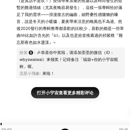
（是實話不是吹！）疫情帶來加重的焦慮以及時而發生的短
暫的難過情緒（尤其夜晚容易發生），這樣一張專輯恰好滿
足了我的需求――浪漫復古的編曲，細野桑性感慵懶的嗓
音，說是冬天的小暖爐，夏夜帶來涼意的晚風也不為過。然
後2020發行的專輯整專都喜歡的比較少，喜歡的都是一些單
曲hh比如許含光的『lcl』以及也是拾壹推薦過的祁紫檀『難
忘那夜色如水盪漾』~
拾壹
:
🎉恭喜你中奖啦，请添加歪歪的微信（ID：
wbyswaiwai）来领奖！记得备注「福袋+你的小宇宙昵
称」喔。
流星小飛象
:
來啦！
打开小宇宙查看更多精彩评论
00:00
55:16