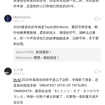
最近最惊喜的发现——陈婧霏首张全词曲创作同
未来还会有更好的音乐，但这张专是独一无二的，无论是制
作本身，还是制作人们和他们所处的2016。
名专辑
41:43
日本民谣音乐人青叶市子氛围民谣新专辑《アダン
Marssssss
9
の風》
2021.1.27
48:51
活动「彩蛋福袋」的获取方式
2020最喜欢的专辑是Taylor的folklore。重回平静安逸，树
51:26
叶枝桠摩擦脸颊，柔软的泥土，潮湿的空气，湖畔点点篝
结尾
火，听一个声音讲自己的故事娓娓道来，沉静平和，关于爱
📎 节目介绍
和自我。
Saturn1998
:
发现霉粉！
「Vibration 歪波音室」是一档以「音乐爱好者、乐迷」
Marssssss
:
嘿嘿～霉粉报道！
的视角去分享音乐的播客节目，我想用自己微薄的力量，
让你能听到更多的、更丰富的音乐。
七个梦
9
2021.1.27
主播：拾壹
04:42
2020年最喜欢的歌手是山下达郎，专辑听了很多，还
🎯 商务、媒体合作：添加微信 rdlswl23333，请备注
是喜欢精选专辑「GREATEST HITS! OF TATSURO
YAMASHITA」最喜欢这首「9ミニッツ・オブ・タツロウヤ
来意
マシタ」串烧一次听个够太舒服了，只要我一直听夏天就不
📬 如果有任何问题或反馈，欢迎评论留言或发电子邮件
会过去