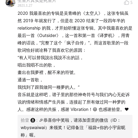
生鱼片其实是死鱼片
5
2021.1.27
2020 我最喜欢的专辑是吴青峰的《太空人》，这张专辑虽
然 2019 年就发行了，但是在 2020 结束了一段四年半的
relationship 的我，才开始听懂这张专辑。其中我最喜欢的是
最后一首《Outsider》，这一首和第一首《译梦机》，用青
峰的话说，“完整了这个「疯子自传」”。而这首歌里的一段
歌词恰好就诠释了我喜欢它的原因：
“有人可以替我說出我說不出的話，
唱出我唱不出的歌，
畫出在我夢裡，醒不來的符號。
通過一首歌，
我找到了跟我做同一種夢的人。”
音乐就是这样吧，谱子里的那些神奇符号与我们内心无处诉
说的情绪和情感产生共振，连接起了所有做过同一种梦的
人。感谢这样的共振，感谢 Vibration！😄 也感谢拾壹。❤
拾壹
:
🎉恭喜你中奖啦，请添加歪歪的微信（ID：
wbyswaiwai）来领奖！记得备注「福袋+你的小宇宙昵
称」喔。