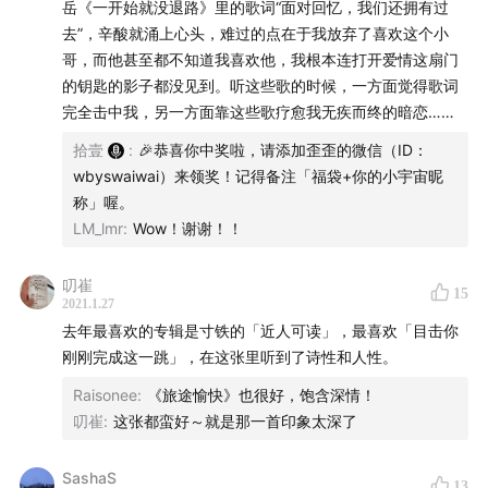
岳《一开始就没退路》里的歌词“面对回忆，我们还拥有过
📒 节目内容
去”，辛酸就涌上心头，难过的点在于我放弃了喜欢这个小
哥，而他甚至都不知道我喜欢他，我根本连打开爱情这扇门
欢迎收听第 44 期节目。
的钥匙的影子都没见到。听这些歌的时候，一方面觉得歌词
完全击中我，另一方面靠这些歌疗愈我无疾而终的暗恋……
2021 年的第一个月马上就要过去了，说实话我真的没想
拾壹
:
🎉恭喜你中奖啦，请添加歪歪的微信（ID：
到会这么快，今年的十二分之一就这么没了。
wbyswaiwai）来领奖！记得备注「福袋+你的小宇宙昵
称」喔。
在这个月要结束之前呢，这次我想分享一些我这个月听到
LM_lmr
:
Wow！谢谢！！
的喜欢的专辑来给你，他们都是去年 12 月到这个月出
的，所以大部分都还算是新出的专辑。
叨崔
15
2021.1.27
和之前的推荐一样，我会介绍一下音乐人和专辑本身，聊
去年最喜欢的专辑是寸铁的「近人可读」，最喜欢「目击你
聊自己的听感，接着放上最喜欢的一首歌来给你听。
刚刚完成这一跳」，在这张里听到了诗性和人性。
Raisonee
:
《旅途愉快》也很好，饱含深情！
希望你能从中遇到喜欢的音乐。
叨崔
:
这张都蛮好～就是那一首印象太深了
:)
SashaS
13