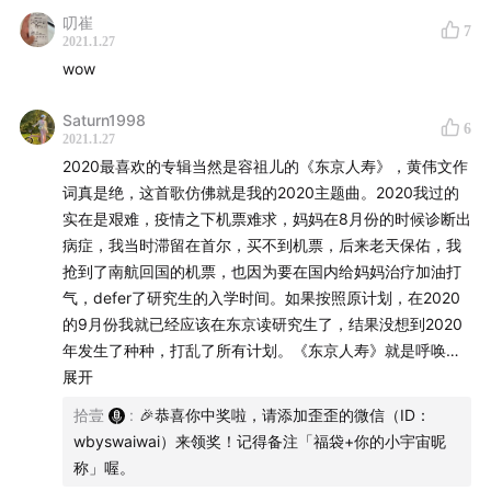
叨崔
7
2021.1.27
wow
Saturn1998
6
2021.1.27
2020最喜欢的专辑当然是容祖儿的《东京人寿》，黄伟文作
词真是绝，这首歌仿佛就是我的2020主题曲。2020我过的
实在是艰难，疫情之下机票难求，妈妈在8月份的时候诊断出
病症，我当时滞留在首尔，买不到机票，后来老天保佑，我
抢到了南航回国的机票，也因为要在国内给妈妈治疗加油打
气，defer了研究生的入学时间。如果按照原计划，在2020
的9月份我就已经应该在东京读研究生了，结果没想到2020
年发生了种种，打乱了所有计划。《东京人寿》就是呼唤人
们“活在当下”的一首歌，这看似简单的四个字，包含了对于
展开
过去不再执着，以及对于未来确定性的不再焦虑。之前的自
拾壹
:
🎉恭喜你中奖啦，请添加歪歪的微信（ID：
己真的很容易被困在一些无意义的纠结当中，也会excessive
wbyswaiwai）来领奖！记得备注「福袋+你的小宇宙昵
worry很多没有发生的事情。“明年保了寿命，谁说一定有伴
称」喔。
侣和东京。”所以应尽兴时请尽兴，下次或许会更美好，但又