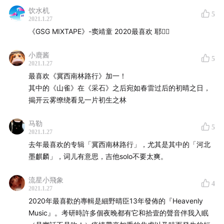
“你，会不会？”都在YouTube上达到了超过1亿5千万次的播
饮水机
5
放量；同时，这首歌在YouTube上的官方MV下的介绍中说到
2021.1.27
这首歌是“他在某天夜深人靜，看著榜上同梯前後輩們舞著一
《GSG MIXTAPE》-窦靖童 2020最喜欢 耶✌🏻️
首首抒情歌曲廝殺，加上因無謂堅持 R&B 及嘻哈音樂文化導
致存款戶頭代謝特快而得到的靈感。”了解完他的故事之后会
小鹿酱
5
让我想起另外一位歌手清水翔太Shota Shimizu，日语R&B情
2021.1.27
歌小王子，10年前的专辑Journey中的歌曲每一首在美国音
最喜欢《冀西南林路行》加一！
乐流媒体平台Spotify都有将近一千万的播放；但是他从2017
其中的《山雀》在《采石》之后宛如春雷过后的初晴之日，
年开始一直到2018年出的两张专辑都是偏jpop风的，播放量
揭开云雾缭绕看见一片初生之林
也非常不行，直到2020年最新专辑Period，他重新走回他熟
悉的R&B情歌的路线，歌曲“416”在YouTube的点击量很快就
马勒
5
2021.1.27
突破了100万，现在已经达到了280万。回到“看起来不错其
去年最喜欢的专辑「冀西南林路行」，尤其是其中的「河北
实也还好”这首歌的属性像极了“输情歌”，只是它的乐器方面
墨麒麟」，词儿有意思，吉他solo不要太爽。
更多是钢琴和架子鼓而不是木吉他；其中“这关系早已熄
火”，“看起来好像不错其实也还好，谁厌了，谁倦了”，和“无
流星小飛象
话不说，到无话可说”非常现实地刻画了现代都市情侣的生活
4
2021.1.27
以及展现在外人面前的样子。
2020年最喜歡的專輯是細野晴臣13年發佈的『Heavenly
Music』。考研時許多個夜晚都有它和拾壹的聲音伴我入眠