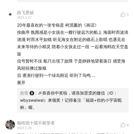
路飞爱硕
5
2021.1.27
20年最喜欢的一张专辑是 柯泯薰的《画话》
按曲序 氛围感是小女孩在一艘行驶远方的船上 海面时而波涛
汹涌 时而水平如镜 听见海女在附近的礁石上歌唱 也遇见在
未来等待的小精灵 陪着小女孩走过一段 一起看海鸥在天空盘
旋
信号暂时不佳 船只出现了故障 于是静静地望着落日 感受海
风轻轻拂过脸颊
后 逐渐行驶到一个绿岛附近 听到了鸟鸣
风吹过树叶 窸窸窣窣 停泊到天黑
展开
夜晚星星低垂 萤火攒动
拾壹
:
🎉恭喜你中奖啦，请添加歪歪的微信（ID：
小女孩在树林穿梭 迷失寻找 错乱 自我怀疑后
wbyswaiwai）来领奖！记得备注「福袋+你的小宇宙昵
学会包容 拥抱自己 坚定地走下去
称」喔。
最后消失在一片寂静之中
【听专辑的过程 想象出了关于小女孩的自我历险 听柯柯专访
咖啡因十级不耐受者
4
了解背后一个个温暖的故事 觉得小女孩更完整了！大概就是
2021.1.28
这种喜欢吧XD】