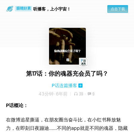
通勤路上
眼睛好累
听播客，上小宇宙！
点击下载
第17话：你的魂器充会员了吗？
P话连篇播客
43分钟
·
6年前
39
·
9
P话概论：
在微博追星撕逼，在朋友圈当奋斗比，在小红书释放魅
力，在即刻日夜蹦迪……不同的app就是不同的魂器，隐藏