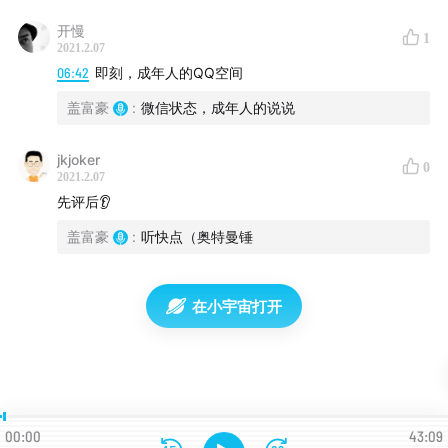
04:56
快乐大三元的魂器大盘点
开慢
1
2021.2.07
05:20
用产品思维操盘APP，脚趾部KOL发财的“个人IP”打
06:42
即刻，成年人的QQ空间
造学
盖富豪
:
微信状态，成年人的说说
12:05
话唠人设拉垮！表面分享型人格富豪，背地里隐藏
jkjoker
情绪
0
2021.2.07
先评后👂
15:15
马甲工厂CEO大款，5个小号搭建出人格职能架构
盖富豪
:
听快点（奥特曼锤
18:18
“谢邀，刚做核酸”职场精英新社交标签话术
在小宇宙打开
20:25
起底人设，弗洛伊德、麦克姆斯和肖上古学者梦幻
联动
22:05
社交平台太少，想换的头像太多
25:45
间歇性改ID删社交平台动态，魂器清洗大法好
00:00
43:09