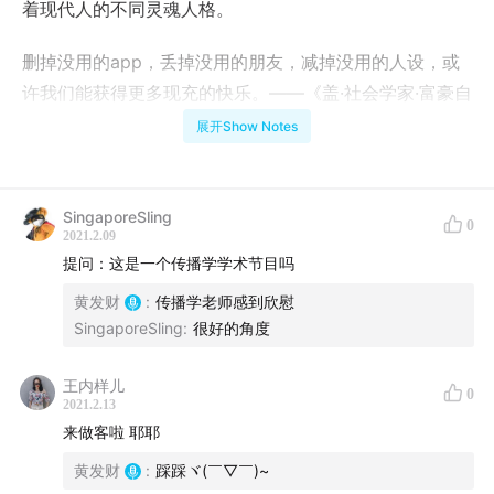
着现代人的不同灵魂人格。
删掉没用的app，丢掉没用的朋友，减掉没用的人设，或
许我们能获得更多现充的快乐。——《盖·社会学家·富豪自
传》
展开Show Notes
*“魂器”是在《哈利·波特》系列小说中出现的名词，指藏有
SingaporeSling
0
一个人的部分灵魂的物体。制作魂器的过程就是你把你的
2021.2.09
提问：这是一个传播学学术节目吗
灵魂分裂开，将一部分藏在身体外的某个物体中。这样，
即使你的身体遭袭击或者毁坏，你也死不了。因为还有一
黄发财
:
传播学老师感到欣慰
SingaporeSling
:
很好的角度
部分灵魂在世间未受损害。并且，要成功制作魂器，还必
须以谋杀其他人作为前提，这样才能使灵魂分裂，装入魂
王内样儿
器中。
0
2021.2.13
来做客啦 耶耶
黄发财
:
踩踩ヾ(￣▽￣)~
停车位指引：