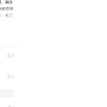
题、融合
米的空间
三年，有三
购票页
全）、还
4
根艺术家
art的
之后的
3
商场。
将介绍这
如何看待