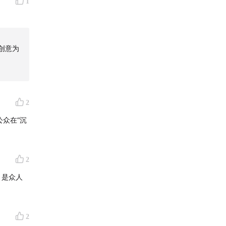
1
创意为
灵感来源
2
olf
公众在“沉
2
方向/金
，是众人
2