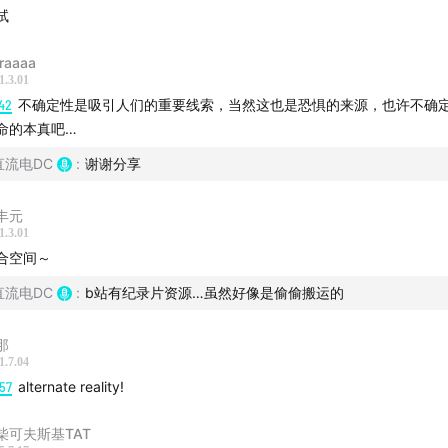
艺术将观众从被动观察者变为主动的参与者，打破了传统艺术与
试
不确定性是体验吸引人的一个关键因素/Meow Wolf的项目就是
中随处可见的东西独特的设计和功能，从而激发人的想象力
raaaa
1.3.01
42
不确定性是吸引人们的重要线索，当然这也是恐惧的来源，也许不确
商业模式分析
命的本真吧…
业的结合/乔治马丁是Meow Wolf公关和破圈的重要筹码/通过
直流电DC
:
谢谢分享
创新形式融资/注册社会企业（Public Benefit Corporation
丰元
术项目的规模化挑战
1.3.01
合空间～
ult文化的消逝/复制品的艺术性/组织僵化以及如何考核艺术家
直流电DC
:
b站有纪录片资源…虽然好像是偷偷搬运的
走出圣达菲的地下艺术团体
那
1.7.04
引进、Vince卸任CEO/股权回购争议/利益分配和工会纠纷/艺
57
alternate reality!
生态的破坏
柴可夫斯基TAT