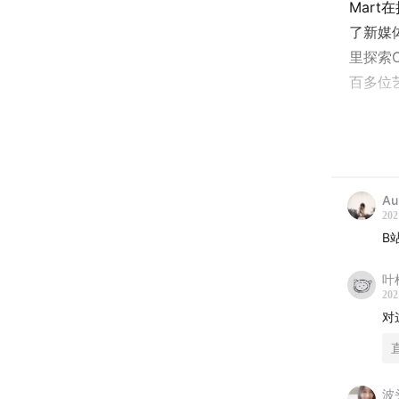
Mar
了新媒
里探索O
百多位
为了塑
面、虚
有10
Au
Meow
202
B
的共享创
恶搞概
叶
十年里
202
Meo
对
一艺术
社群在
波