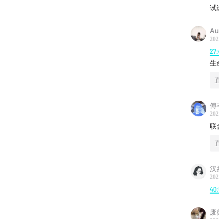
沉浸式
试
的隔阂/
常生活
Au
202
27:
28:58
生
艺术和商
赛、众筹等
傅
41:21
艺
202
联
社区C
46:26
汉
202
行业高管
40:
业化对
废