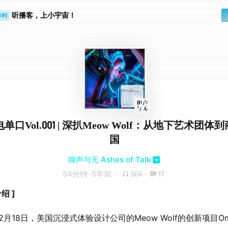
听播客，上小宇宙！
步时
勤路上
单口Vol.001 | 深扒Meow Wolf：从地下艺术团体
国
聊声与无 Ashes of Talk
54分钟
·
5年前
504
·
17
绍 ]
年2月18日，美国沉浸式体验设计公司的Meow Wolf的创新项目Om