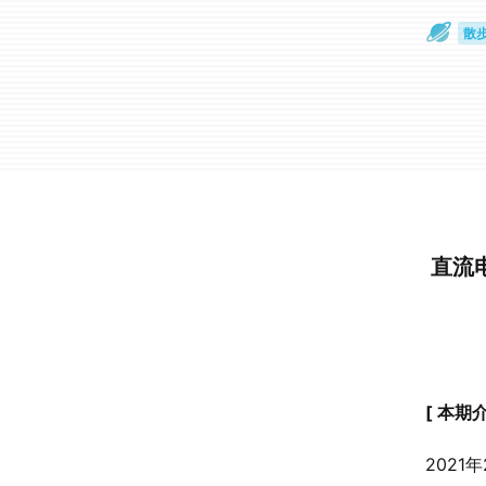
散
通
直流电
[ 本期介
2021