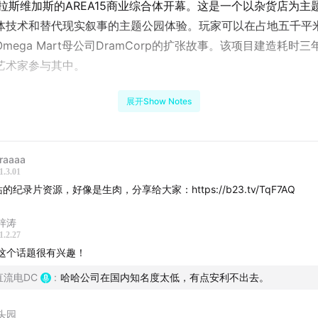
t在拉斯维加斯的AREA15商业综合体开幕。这是一个以杂货店为主
体技术和替代现实叙事的主题公园体验。玩家可以在占地五千平
mega Mart母公司DramCorp的扩张故事。该项目建造耗时
艺术家参与其中。
造“前所未见”的新奇体验，制作团队甚至搭建了模拟网上超市的
展开Show Notes
拟公司DramCorp的官网（企业介绍、宣传片、招聘信息一应俱
0多种定制商品。
raaaa
 Wolf于2008年成立于美国新墨西哥州圣达菲，最早只是一群草
1.3.01
站的纪录片资源，好像是生肉，分享给大家：https://b23.tv/TqF7AQ
作空间。2009年，两位核心成员Emily和Benji提出了Omega M
念，将其设定为一家在2012年世界末日时疯狂促销的杂货店。在
梓涛
，Omega Mart从地下室走到艺术展，并最终开进拉斯维加斯的
1.2.27
w Wolf也成长为多地扩张的现象级艺术体验设计公司，本期播客
这个话题很有兴趣！
团体的发展历程，希望借此探讨艺术和商业融合的可能性，以及
直流电DC
:
哈哈公司在国内知名度太低，有点安利不出去。
规模化过程中发生的异化。
头园