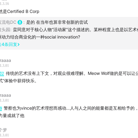
1.3.16
是Certified B Corp
引 ]
直流电DC
:
是的 在当年也算非常创新的尝试
eow Wolf
及其诞生地
Santa Fe
波头园
:
蛮同意对于核心人物“活动家”这个描述的。某种程度上也是以艺术
驱动力结合商业化的一种social innovation?
国第三大艺术市场、嬉皮士天堂、Georgia O'Keeffe的创作
共
4
条回复
无法忍受“被雇佣”的草根艺术家们的相聚与分离
raaaa
1.3.01
、艺术社区诞生/团队管理理念分歧/灵魂人物Vince暂别Meow W
:32
传统的艺术没有上下文，对观众很难理解。Meow Wolf做的是可以让
式”体验中获得快乐。
找一种更可持续的经营模式
raaaa
ce回归/从舞台剧到大型艺术体验项目/成员离世、团队重新规划发展
1.3.01
19
警察也为vince的艺术理想而感动…人与人之间的能量都是互相给予的
、标杆型项目诞生
力量成就了他
ince Kadlubek
的体验设计理念
个梦
1.3.01