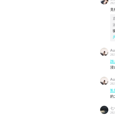
202
竟然
[ 内容索
01:33
M
保守的美
04:50
Au
202
共享空间
26
浸
17:44
寻
Au
Vin
202
16:
主加持
的
25:43
V
七
202