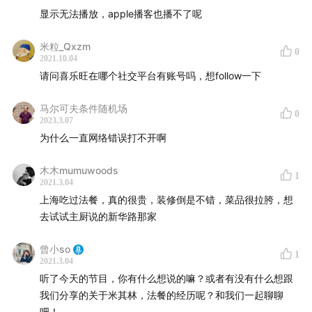
显示无法播放，apple播客也播不了呢
3:23
米其林餐厅套餐还是点菜？
米粒_Qxzm
0
2021.10.04
8:09
米其林餐厅有多少员工？
请问喜乐旺在哪个社交平台有账号吗，想follow一下
9:28
如何看待国内某些法餐过于高大上定位？
马尔可夫条件随机场
0
2023.3.07
11:27
米其林指南为何成为全球标准
为什么一直网络错误打不开啊
18:24
米其林星探是一种怎样的存在？
木木mumuwoods
1
2021.3.04
29:39
三星餐厅的菜一定比一星餐厅好吃吗？
上海吃过法餐，真的很贵，装修倒是不错，菜品很拉胯，想
去试试主厨说的新华路那家
36:42
现实生活中，有什么关于摘星的热血故事？
曾小so
1
2021.3.04
47:04
米其林的竞争对手——best50是什么？
听了今天的节目，你有什么想说的嘛？或者有没有什么想跟
我们分享的关于米其林，法餐的经历呢？和我们一起聊聊
本期嘉宾：
吧！