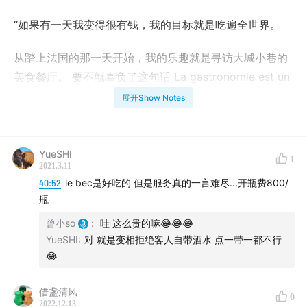
“如果有一天我变得很有钱，我的目标就是吃遍全世界。
从踏上法国的那一天开始，我的乐趣就是寻访大城小巷的
美食餐厅。 要不就辜负了这句话 La gastronomie est un
art.美食也是一种艺术。
展开Show Notes
说起法国美食，米其林是不得不提的一个词。那本充满着
奇幻冒险的小红书，后面究竟有什么传奇和秘密？
YueSHI
1
2021.3.11
所以，这一期《东拉西扯》，我请到了我的好朋友，
法国
40:52
le bec是好吃的 但是服务真的一言难尽...开瓶费800/
米其林一星餐厅的在职厨师——喜乐旺
瓶
。我和叶猫子，将
会跟随他一起走进米其林的世界。
曾小so
:
哇 这么贵的嘛😂😂😂
YueSHI
:
对 就是变相拒绝客人自带酒水 点一带一都不行
本期你将听到以下内容：
😂
2:36
如果是要去吃一次米其林餐厅，应该需要做哪些准
借盏清风
0
备？
2022.12.13