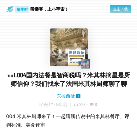
听播客，上小宇宙！
点击下载
散步时
通勤路上
vol.004国内法餐是智商税吗？米其林摘星是厨
师信仰？我们找来了法国米其林厨师聊了聊
东拉西扯
51分钟
·
5年前
298
·
8
004 米其林厨师来了！一起聊聊传说中的米其林餐厅、评
判标准、美食评审