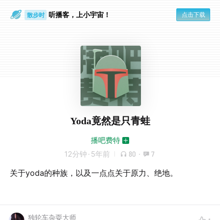
听播客，上小宇宙！
点击下载
散步时
通勤路上
Yoda竟然是只青蛙
播吧费特
12分钟
·
5年前
80
·
7
关于yoda的种族，以及一点点关于原力、绝地。
独轮车杂耍大师