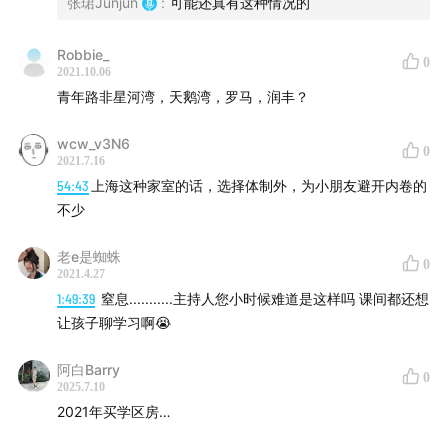
张珺Junjun
:
可能还真有这种情况的
有什么不一样？
发现自己的娃是“超常儿童”后，整个人反而更焦虑了
Robbie_
0
“买了学区房”这件事成了心态崩溃的开始
2021.10.06
你和“海淀家长”的差距不只是一套房
青年路非星河湾，天鹅湾，罗马，润丰？
从朝阳举家搬到海淀，这个决策究竟是对是错？
wcw_v3N6
为什么海淀娃的学习成绩会优于其它区的娃？
0
2021.7.16
学霸模式背后的资源都是什么？
54:43
上海这种家室的话，选择体制外，为小朋友避开内卷的
给各位家长们一些购买学区房的建议
不少
制作团队
老e是蜘蛛
0
2021.4.27
1:49:39
窒息...........主持人您小时候难道是这样吗 课间都还想
主播 / 张珺
让孩子聊学习啊😭
嘉宾 / 苏老师
后期 / 朱峰
阿白Barry
0
2025.7.10
关于「拼娃时代」
2021年买学区房…