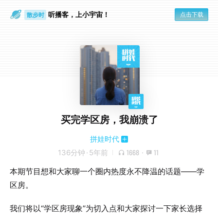
听播客，上小宇宙！
点击下载
散步时
通勤路上
买完学区房，我崩溃了
拼娃时代
136分钟
·
5年前
1668
·
11
本期节目想和大家聊一个圈内热度永不降温的话题——学
区房。
我们将以“学区房现象”为切入点和大家探讨一下家长选择