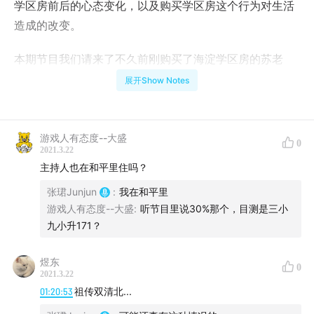
学区房前后的心态变化，以及购买学区房这个行为对生活
造成的改变。
本期节目我们请来了不久前刚购买了海淀学区房的苏老
师，听听身为两个孩子的母亲同时也是教育行业从业者的
展开Show Notes
苏老师对孩子的教育、对“学区房”、对北京海淀鸡血氛围
的些许体会和思考。
游戏人有态度--大盛
0
本期节目时间较长，提醒各位听友安排好收听时间
2021.3.22
主持人也在和平里住吗？
在本期节目中，您将收听到：
张珺Junjun
:
我在和平里
游戏人有态度--大盛
:
听节目里说30%那个，目测是三小
嘉宾的职业经历和来北京定居后的生活经历
九小升171？
嘉宾买房前后的故事
煜东
主播六年前从朝阳搬到东城的体会
0
2021.3.22
从教育环境的转变到育儿方式的转变
01:20:53
祖传双清北...
孩子身上到底发生了什么？这些变化和之前家长们的预期