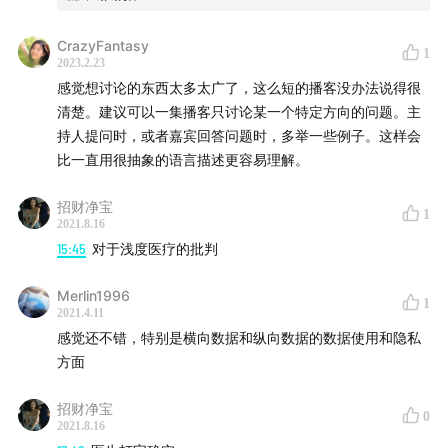
01:12:31
以精神科为例看医疗的因果推断
CrazyFantasy
1
2023.2.23
01:27:33
——所以医生会丢饭碗吗？
感觉想讨论的东西太多太广了，这么短的播客没办法说得很
清楚。建议可以一集播客只讨论某一个特定方向的问题。主
持人提问时，或者嘉宾回答问题时，多举一些例子。这样会
比一直用很抽象的语言描述更容易理解。
延伸
招财净宝
1
2021.8.16
OpenNARS：一个开源的AGI系统，项目地址
github.com
15:45
对于浅度医疗的批判
无抽搐电休克疗法
Merlin1996
1
2021.4.11
感觉还不错，特别是横向数据和纵向数据的数据使用和隐私
（1）什么是MECT
www.zhihu.com
；（2）用于抑郁症
方面
治疗
pubmed.ncbi.nlm.nih.gov
；（3）用于精神分裂症治
疗
pubmed.ncbi.nlm.nih.gov
招财净宝
0
2021.8.16