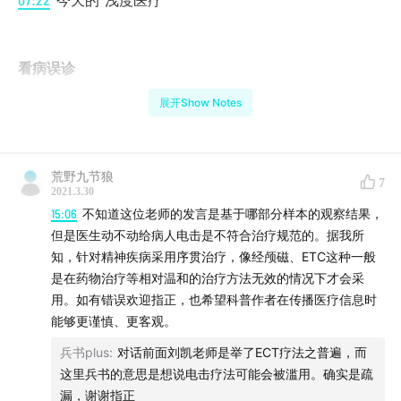
今天的“浅度医疗”
看
病误诊
展开Show Notes
15:20
证据之浅
24:10
认知偏误以及师生和医患的类似权力关系
荒野九节狼
7
2021.3.30
28:20
信息竖井
15:06
不知道这位老师的发言是基于哪部分样本的观察结果，
但是医生动不动给病人电击是不符合治疗规范的。据我所
知，针对精神疾病采用序贯治疗，像经颅磁、ETC这种一般
深度学习介入医疗诊断
是在药物治疗等相对温和的治疗方法无效的情况下才会采
用。如有错误欢迎指正，也希望科普作者在传播医疗信息时
33:20
消除问题还是制造问题？
能够更谨慎、更客观。
42:32
专用AI和通用AI在医疗中的不同角色
兵书plus
:
对话前面刘凯老师是举了ECT疗法之普遍，而
这里兵书的意思是想说电击疗法可能会被滥用。确实是疏
58:52
人工智能诊断的伦理
漏，谢谢指正