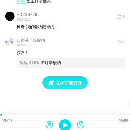
17:48
医生打字确实
埃里克·托普《深度医疗》
book.douban.com
HD234779z
0
2021.4.26
神奇 我们老板翻译的…
福柯《临床医学的诞生》
book.douban.com
四羟基合锌酸钠
1
2021.3.26
神经现实：“6秒读心”是什么黑科技？
沙发！
富富JUJU
:
ID好辛酸呐
mp.weixin.qq.com
在小宇宙打开
神经现实：人工智能会让所有人看得起病，还是让大部分
人看不起？
00:00
95:05
mp.weixin.qq.com