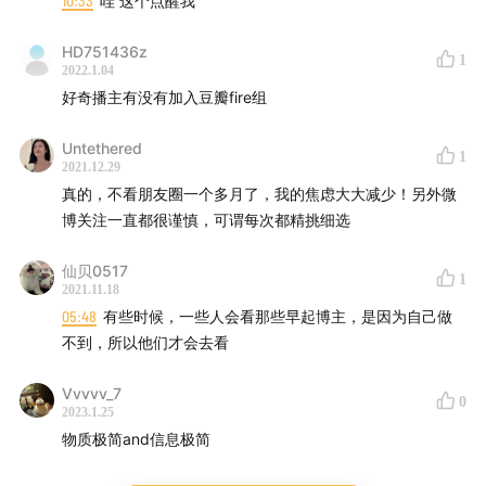
10:33
哇 这个点醒我
HD751436z
1
2022.1.04
好奇播主有没有加入豆瓣fire组
Untethered
1
2021.12.29
真的，不看朋友圈一个多月了，我的焦虑大大减少！另外微
博关注一直都很谨慎，可谓每次都精挑细选
仙贝0517
1
2021.11.18
05:48
有些时候，一些人会看那些早起博主，是因为自己做
不到，所以他们才会去看
Vvvvv_7
0
2023.1.25
物质极简and信息极简