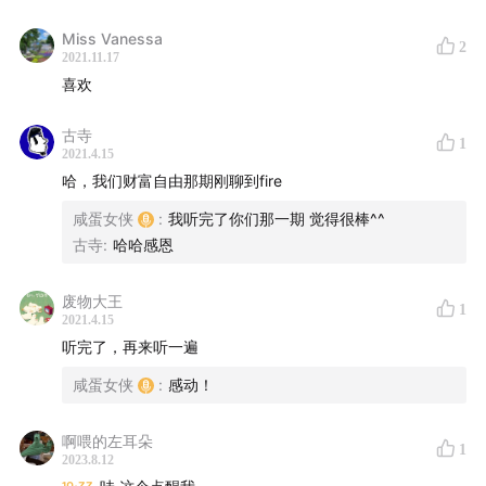
Miss Vanessa
2
2021.11.17
喜欢
古寺
1
2021.4.15
哈，我们财富自由那期刚聊到fire
咸蛋女侠
:
我听完了你们那一期 觉得很棒^^
古寺
:
哈哈感恩
废物大王
1
2021.4.15
听完了，再来听一遍
咸蛋女侠
:
感动！
啊喂的左耳朵
1
2023.8.12