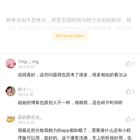
财务自由不是终点，而是实现时间与精力自由的路径。我
会在【FIRE生活】这档播客节目中分享理性消费、财富增
展开Show Notes
长、极简生活、自我提升、觉察思考等内容，也会推荐相
关节目和书籍。我的公众号【咸蛋女侠】将同步更新文字
版内容。
Ting-_-ing
7
2021.10.07
说得真好，这些问题我也思考了很多，很多相似的看法🤝
愿我们都能摆脱“出卖时间换金钱”的命运，重新爱上自己
的生活。
秋十一_
5
2021.9.30
姐姐的博客也跟别人不一样，很精简，适合碎片时间听
凪的新生活_
3
2021.11.18
我最近把分散我精力的app都卸载了，需要搜什么还有小程
序版可以用，挺好的。这个播客洗漱，车上听听很好用，也