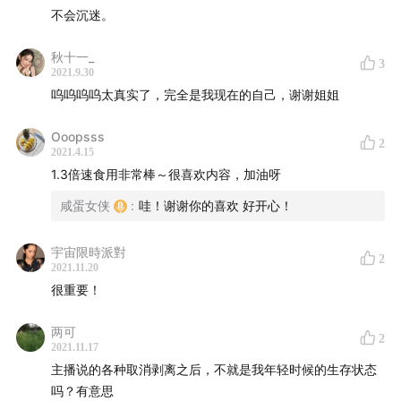
不会沉迷。
秋十一_
3
2021.9.30
呜呜呜呜太真实了，完全是我现在的自己，谢谢姐姐
Ooopsss
2
2021.4.15
1.3倍速食用非常棒～很喜欢内容，加油呀
咸蛋女侠
:
哇！谢谢你的喜欢 好开心！
宇宙限時派對
2
2021.11.20
很重要！
两可
2
2021.11.17
主播说的各种取消剥离之后，不就是我年轻时候的生存状态
吗？有意思