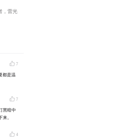
者，雷光
些音乐被
音艺术作
7
夏都是温
与小宇
7
乐等播放
灯黑暗中
下来。
4