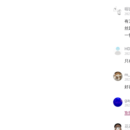
选自2
喔
01:14:29
202
选自2
有
丝
背景音
一
-《Bac
HD
202
-《Bac
只
-《Bac
选自2
m_
202
-《New
选自2
ga
202
19:
花