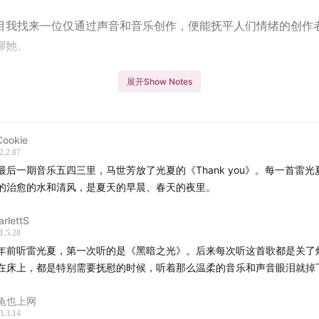
目我找来一位仅通过声音和音乐创作，便能抚平人们情绪的创作
聊她。
乐很难被定义，情绪性和场景感是她音乐里非常具象的存在。这
展开Show Notes
充满空间跨越感的标签。这期节目就让我们从她呈现的音乐与声
认识她。去了解她想讲述和表达是什么。
Cookie
听。
2.2.07
最后一期音乐五四三里，马世芳放了光夏的《Thank you》。每一首雷光
：
的治愈的水和清风，是夏天的早晨、春天的夜里。
1:20:07
节目分为音乐完整播放版本与剪辑版本，完整版本请在苹果播客
arlettS
1.5.28
水儿等泛应用型播客平台收听，剪辑版本在喜马拉雅与网易云音
年前听雷光夏，第一次听的是《黑暗之光》。后来每次听这首歌都是关了
听。
在床上，都是特别需要抚慰的时候，听着那么温柔的音乐和声音眼泪就掉
Notes：
龟也上网
3.3.14