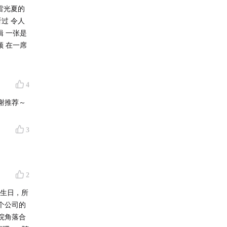
过 令人
辑 一张是
频 在一席
4
谢推荐～
3
2
月生日，所
个公司的
院角落合