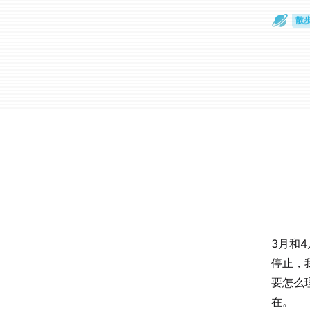
散
通
3月和
停止，
要怎么
在。