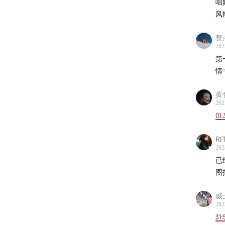
唱
选自20
风
12:49
-
选自1
整
202
24:23
-
第
选自1
情
32:40
-
选自20
黄
202
36:28
-
01:
选自2
42:20
-
RI
选自2
202
已
51:39
-
图
选自20
57:13
-
威
选自1
202
31:
01:08:05