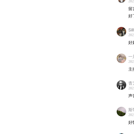
202
留
好
Sil
202
好
一
202
主
杳
202
声
斯
202
好