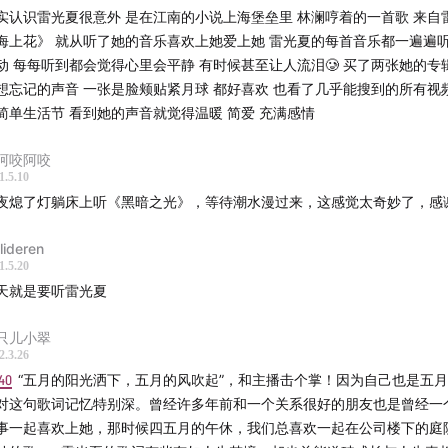
雷光夏是谁
认识雷光夏很意外 是在江南的小说上海堡垒里 林澜哼着的一首歌 来自雷光夏的
如何形容她的音乐
海上花》 就从听了她的音乐喜欢上她爱上她 雷光夏的每首音乐都一遍遍听
动 每每听到都会觉得心里会平静 有时候甚至让人流泪🥲 买了两张她的专
6
昨天晚上 我遇見「你｜葉雲平」声音
想忘记的声音 一张是脸颊贴紧月球 都好喜欢 也看了几乎能搜到的所有视
8
为何雷光夏有不同于一般创作者的标签
简单生活节 看到她的声音就觉得温暖 简爱 充满感情
6
昨天晚上 我遇見「你｜雷骧」声音
雷光夏为父亲的书写序
阿咬阿咬
3
1.5.10
另一位音乐人对她的影响
夜熄了灯躺床上听《黑暗之光》，等待潮水漫过来，这感觉太奇妙了，感
8
「南国再见，南国」电影配乐的相识
4
雷光夏的作品
lideren
雷光夏的歌词
1.5.20
天就是要听雷光夏
址：请在QQ音乐
只儿小翠
0 Episode 53”
2.3.26
40
“五月的阳光洒下，五月的风吹起”，和主播击个掌！因为自己也是五
选歌曲：
对这句歌词记忆特别深。曾经许多年前和一个关系很好的朋友也是曾经一
事一起喜欢上她，那时候四五月的午休，我们总喜欢一起在公司楼下的庭
《逝》