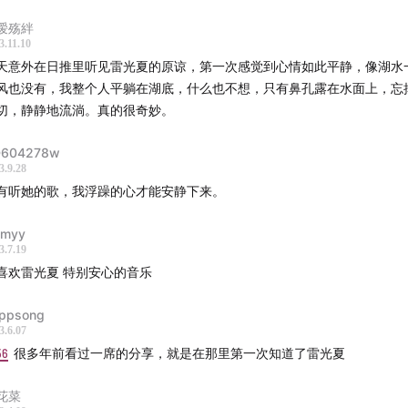
015年《不想忘记的声音》
嗳殇絆
-《黑暗之光 Version2》
3.11.10
006年《黑暗之光》
天意外在日推里听见雷光夏的原谅，第一次感觉到心情如此平静，像湖水
风也没有，我整个人平躺在湖底，什么也不想，只有鼻孔露在水面上，忘
乐：
切，静静地流淌。真的很奇妙。
h/Uri Caine: 郭德堡变奏曲-Part 1》
604278w
3.9.28
h/Uri Caine: 郭德堡变奏曲-Part 2》
有听她的歌，我浮躁的心才能安静下来。
h/Uri Caine: 郭德堡变奏曲-Part 3》
003年《时间的密语》
myy
3.7.19
 Dreams》
好喜欢雷光夏 特别安心的音乐
006年《黑暗之光》
ppsong
3.6.07
56
很多年前看过一席的分享，就是在那里第一次知道了雷光夏
花菜