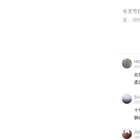
今天节
夏。聊
她的音
贴满了
品，来
Hi
感谢收
202
在
时长
柔
*本期
Sc
202
宙、汽
十
平台收
躺
Show 
乌
202