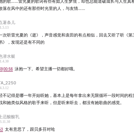
她的歌……雷光夏的歌词有些有如人生梦境，却也总能道破成长与人生真
03年《2003逝》
散落在风中的还有那些时光里的人，与友情……
《小镇的海》
996年《南国再见，南国 电影原声带》
点薯条儿
1.5.13
《原谅》
一次听雷光夏的《逝》，声音感觉和袁田的有点相似，回去又听了听《第
999年《脸颊贴紧月球》
书》，发现还是有不同的
《入山》
03年《2003逝》
色潜水艇
1.4.30
《发光的房子》
39
00:56
泳抱一下。希望主播一切都好哦。
006年《黑暗之光》
《我的80年代》
TA_2250
006年《黑暗之光》
4.3.12
经不记得是哪一年开始听她，基本上是每年拿出来无限循环一段时间的程
《深无情》
找和她类似风格的歌手来听，但是听来听去，都没有她歌曲的感觉。
18年《范保德 电影原声音乐》
《昨天晚上我梦见你》
士忌酸酸乳
999年《脸颊贴紧月球》
3.11.30
53
太有意思了，跟贝多芬对呛
-《不想忘记的声音》