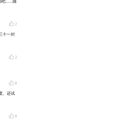
相吧……随
2
三十一封
2
0
度。还试
0