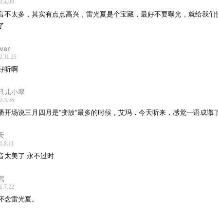
3.4.09
言不太多，其实有点点高兴，雷光夏是个宝藏，最好不要曝光，就给我们
了
lver
2.11.25
好听啊
只儿小翠
2.3.26
播开场说三月四月是“变故”最多的时候，艾玛，今天听来，感觉一语成谶了
夭
1.8.11
音太美了 永不过时
茕
1.7.22
怀念雷光夏。