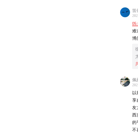
电影
笛
痞子
202
书籍
05
书籍
难
Worl
博
书籍
Web
互操
【相关
佩
202
算法
以
享
【音乐
友
西
You S
的
Let 
不
In O