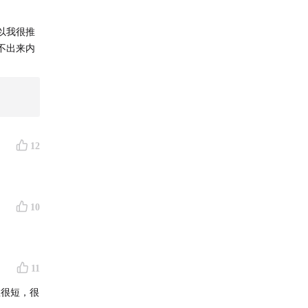
以我很推
不出来内
12
10
11
数很短，很