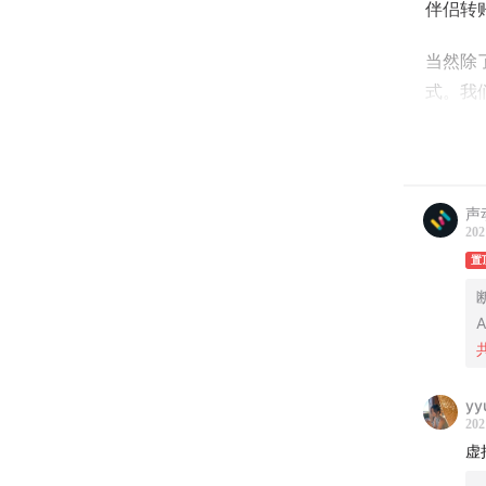
伴侣转
当然除
式。我
是因为
本期节
们谈到
声
言以蔽
202
点，永
置
【主播
A
徐涛
，
【嘉宾
yy
202
董晨宇
虚
【主要