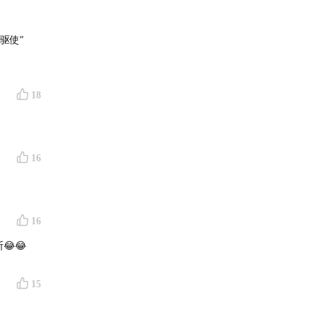
驱使”
18
16
16
😂
15