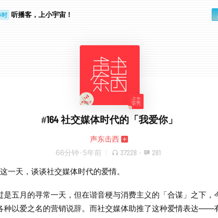
步时
听播客，上小宇宙！
勤路上
#164 社交媒体时代的「我爱你」
声东击西
66分钟
·
5年前
37228
·
281
20 这一天，谈谈社交媒体时代的爱情。
过是五月的寻常一天，但在谐音梗与消费主义的「合谋」之下，
各种以爱之名的营销说辞。而社交媒体助推了这种爱情表达——