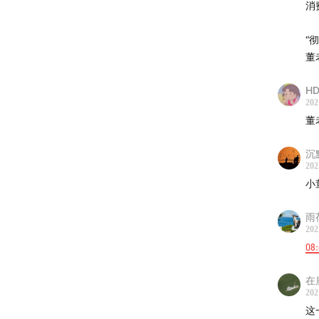
消
“
董
HD
202
董
沉
202
小
雨
202
08
在
202
这