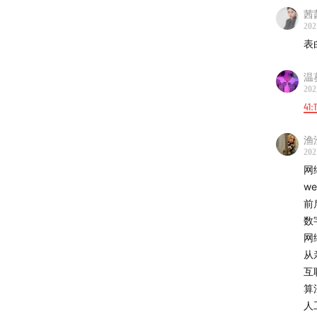
茜茜
New 
202
Palm
表
Quest
温
【Staf
202
后期：
41:
监制：
渔
运营：
202
网
【关于
we
网站：et
前
社交媒
数
网
邮件：
从
国内/
互
算
Specia
人