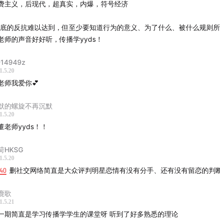
费主义，后现代，超真实，内爆，符号经济
彻底的反抗难以达到，但至少要知道行为的意义、为了什么、被什么规则所
老师的声音好好听，传播学yyds！
14949z
1.5.20
老师我爱你💕
默的螺旋不再沉默
1.5.20
董老师yyds！！
荷HKSG
1.5.20
:40
删社交网络简直是大众评判明星恋情有没有分手、还有没有留恋的判断
鹿歌
1.5.21
一期简直是学习传播学学生的课堂呀 听到了好多熟悉的理论