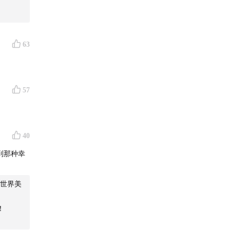
63
57
究
、
反
40
手 复
到那种幸
世界美
Lingers
！