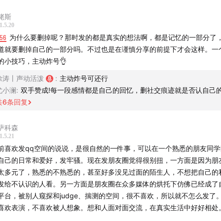
：
电子情书
佬斯
蔡的书：
第一次的亲密接触
1.5.20
：
他們的世界
:56
为什么要删掉呢？那时发的都是真实的想法啊，都是记忆的一部分了
：
Artificial Unintelligence: How Computers Misunderstand t
道就要删掉自己的一部分吗。不过也是在谨慎分享的前提下才会这样。一
d
的小技巧，主动炸号👌
：
交往在云端
徐涛丨声动活泼
:
主动炸号可还行
2.0
： 指以最终用户为目标，强调用户生成内容、易用性、参与
尤小澜
:
双手赞成!每一段感情都是自己的回忆，删社交痕迹就是否认自己
作性的网站。
共
6
条回复
节目】
萨科森
1.5.21
这只温柔的巨兽
前喜欢发qq空间的说说，是很自然的一件事，可以在一个熟悉的朋友同
自己的日常和爱好，发牢骚。现在发朋友圈觉得很别扭，一方面是因为朋
】
太多元了，熟悉的不熟悉的，甚至好多没见过面的陌生人，不想把自己的
发给不认识的人看。另一方面是朋友圈在众多媒体的烘托下仿佛已经成了
et My World On Fire-Loving Caliber feat. Selestine
平台，被别人窥探和judge、揣测的空间，很不喜欢，所以就不怎么发了
Me Tell You a Story-Raymond Grouse
喜欢表演，不喜欢被人想象。想和人面对面交流，在真实生活中好好相处
ur Days-Raymond Grouse