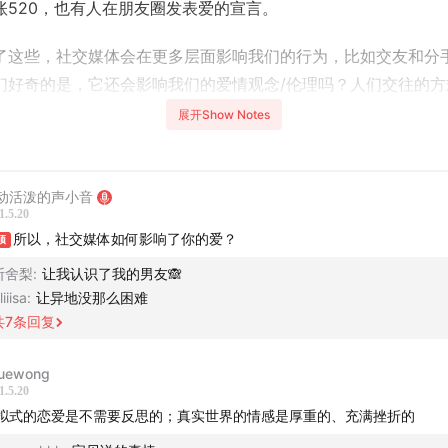
账520，也有人在朋友圈发表爱的宣言。
了这些，社交媒体会在更多层面影响我们的行为，比如交友和分
们好奇的是，它还会影响我们的爱情观念/伦理吗？人们交往的方
社交媒体越来越快餐化了？
展开Show Notes
目的对话嘉宾是
董晨宇
，一位不喜欢给技术唱赞歌的传媒学者。
了许多有趣的观点和研究，但并未给出什么社交媒体时代的爱情
动活泼的声小音
之，社交媒体和算法都不会让爱变得更难或更简单，经营亲密关
1.5.20
所以，社交媒体如何影响了你的爱？
远在于人本身。
顶
断舍梨
:
让我认识了我的男友🙈
】
liiisa
:
让异地没那么困难
声动活泼联合创始人
共
7
条回复
】
uewong
1.5.20
，中国人民大学新闻学院讲师，微博@
董晨宇RUC
；豆瓣@
mlln
拟式的恋爱是不需要反思的；真实世界的情感是厚重的、充满挫折的
话题】