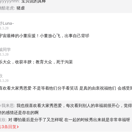
yyyyyhhh
:
宝贝说的真棒
交媒体的恋爱与分手，是自我展示/表演的延伸
糖醋老虎
:
猪虐
eb 2.0 统治了社交媒体的基本逻辑
Luna-
上的亲密关系其实比线下发展得更慢
1.5.20
社交媒体改变了我们，还是我们改变了社交媒体？
宇宙最棒的小董应援！小董放心飞，出事自己背🤣
拟式的恋爱是不需要反思的
速快餐化的不是爱情，而是整个世界
戴同学
1.5.20
乐大众，收获丰腴；教育大众，死于沟渠
阅读】
欣
宇的论文：
反向自我呈现:分手者在社交媒体中的自我消除行为研
1.5.20
孤独社交”:社交媒体真的让我们更加疏离吗
、
我该选择哪种媒介说分
喜欢看大家秀恩爱 不是等着他们分手看笑话 是真的由衷祝福他们 会感受
时代的媒介意识形态与媒介转换行为
。
宇参与的辩论活动：
交友APP上能找到真爱吗？
今我来思
:
我也很喜欢看大家秀恩爱，每次看到别人的幸福就很开心，觉得
报专栏作者 Nick Bilton 的文章：
Tangled Web of Memories 
好的感情还是存在的啊
 a Breakup
童欣
:
对 哪怕最后是分手了又怎样呢 在一起的时候秀出来就是非常幸福呀
剧黑镜：
Black Mirror S2E02 White Bear
共
3
条回复