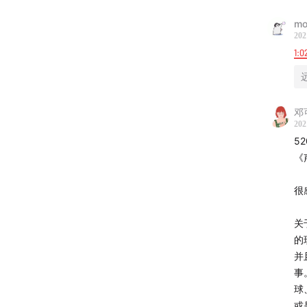
mo
202
1:0
邓
202
5
《
很
关
的
并
事
球
或