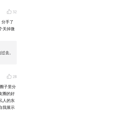
32
，分手了
he
个关掉微
文化和
的过去。
28
学圈子里分
友圈的好
私人的东
自我展示
。
。