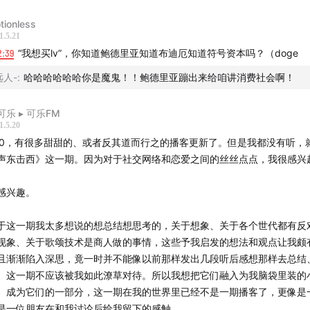
tionless
1.5.21
2:39
“我想买lv”，你知道鲍德里亚知道布迪厄知道符号资本吗？（doge
远人-
:
哈哈哈哈哈哈你是魔鬼！！鲍德里亚蹦出来给咱讲消费社会啊！
可乐 ︎▸ 可乐FM
1.5.20
20，有很多甜甜的、或者反其道而行之的播客更新了。但是我都没有听，
声东击西》这一期。因为对于社交网络和恋爱之间的丝丝点点，我很感兴
感兴趣。
于这一期我太多想说的想总结想思考的，关于想象、关于各个世代都有反
现象、关于歌颂技术是商人做的事情，这些予我启发的想法和观点让我颇
且渐渐陷入深思，竟一时并不能像以前那样发出几段听后感想那样去总结
。这一期不应该被我如此潦草对待。所以我想把它们融入为我脑袋里装的
、成为它们的一部分，这一期在我的世界里已经不是一期播客了，更像是
是一位朋友在和我讨论后给我留下的感触。