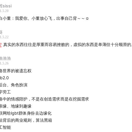
sissi
Beginning-Raymond Grouse
1.5.20
s-Ennio Máno
白小董：我爱你。小董放心飞，出事自己背～～☺️
 for the Skies-Christoffer Moe Ditlevsen
葵
f】
1.5.22
17
陈太太
真实的东西往往是厚重而容易挫败的，虚拟的东西是单薄但十分顺滑的
、
Luke
Amanda
渔渔渔
Yao
1.5.26
络世界的被遗忘权
我们】
b2.0
w.fm
后台、角色扮演
体：@
声东击西ETW
字劳工
络中的情感陪护，不是在创造需求而是在挖掘需求
etwstudio@gmail.com
亲缘、地缘到趣缘
外支持我们：
www.etw.fm
联网给lgbt群体身份去边缘化
法背后的商业规则，算法黑箱
l Guest: 董晨宇.
工智能