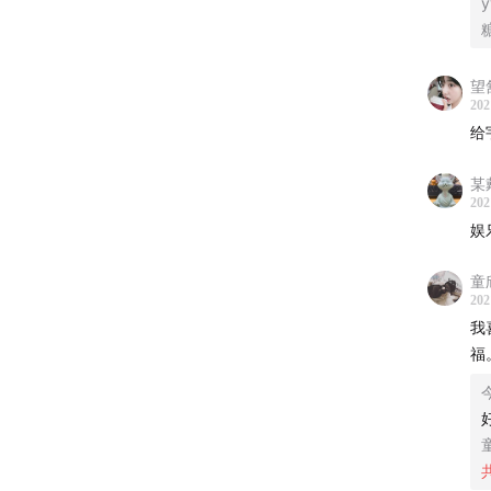
y
02:06
社
11:28
W
26:53
望舒
线
202
32:16
是
给
39:19
虚
50:25
加
某
202
娱
【延伸
童
董晨
202
思“
我
媒体
福
董晨
纽约时
After
电视