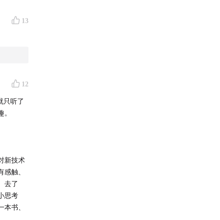
13
12
就只听了
趣。
对新技术
有感触、
、去了
小思考
一本书、