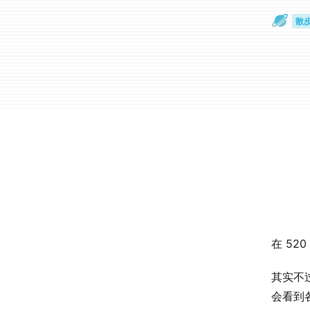
散
通
在 5
其实不
会看到