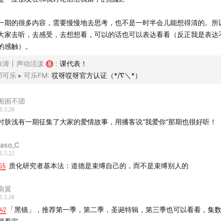
一期的很多内容，需要慢慢地去思考，也不是一时半会儿能想得清的。所
大家去听，去感受，去想想看，可以的话也可以表达看看（反正我是表达
的感触）。
徐涛丨声动活泼
:
课代表！
邓可乐 ︎▸ 可乐FM
:
哎呀哎呀官方认证（*/∇＼*）
困困不团
1.5.20
时肤浅有一期征集了大家的爱情故事，用播客说“我爱你”那期也很好听！
aso_C
1.5.22
55
质化研究者基本法：道德是束缚自己的，而不是束缚别人的
南翼
1.5.20
:42
「黑镜」，推荐第一季，第二季，圣诞特辑，第三季也可以看看，集