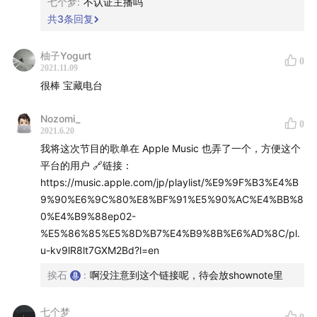
人间天堂 - 卢冠廷
七个梦
:
不认证主播吗
共
3
条回复
本期歌单：
music.163.com
柚子Yogurt
0
封面 Photo by Kevin Bosc on Unsplash
2021.11.09
很棒 宝藏电台
Nozomi_
0
2021.6.20
我将这次节目的歌单在 Apple Music 也弄了一个，方便这个
平台的用户 🔗链接：
https://music.apple.com/jp/playlist/%E9%9F%B3%E4%B
9%90%E6%9C%80%E8%BF%91%E5%90%AC%E4%BB%8
0%E4%B9%88ep02-
%E5%86%85%E5%8D%B7%E4%B9%8B%E6%AD%8C/pl.
u-kv9lR8lt7GXM2Bd?l=en
挨石
:
啊没注意到这个链接呢，待会放shownote里
七个梦