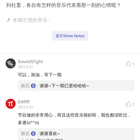
到社畜，各自有怎样的音乐代表着那一刻的心情呢？
🎵 本期出现的音乐：
00:19
ねぇ - dotstokyo
展开Show Notes
08:39
I Will Come to You - Hanson
14:20
做梦 - 花儿乐队
20:23
别，千万别 - 朴树
SoundS1ght
1
2021.6.22
23:35
Goodnight Kiss - Black Box Recorder
可以，加油，等下一期
31:04
优雅 - 果味VC
挨石
:
谢谢~下一期已更哈哈哈~
34:10
Champagne Supernova - Oasis
39:11
Everybody's Changing - Keane
04ffff
2
40:35
Hoppípolla - Sigur Rós
2021.6.19
46:27
Homesick - Kings of Convenience
节目做的非常用心，而且这些音乐很好听，我也都没听过，
50:13
Can't Go Back Now - The Weepies
多谢(o^^o)
56:07
森林 - Mr.
挨石
:
谢谢喜欢~
61:23