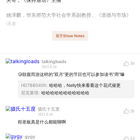
关哥，《保持通话》主播
姚泽麟，华东师范大学社会学系副教授、《道德与市场》
译者
展开Show Notes
- 时间轴 -
03:31
大众对于保险行业的看法
talkingloads
39
2021.8.16
08:33
保险行业中的人情单
🥲鼓腹而游这样的“双月”更的节目也可以参加读书“周”嘛
12:23
美国保险市场的建立是金钱和审慎互相妥协的结果
HD788040h
:
哈哈哈，Nelly快来看看这个花式催更
尼克莱塔
:
哈哈哈哈哈哈哈哈哈哈哈
15:40
人寿保险是保险中特殊的品类
摄氏十五度
26
17:55
保险是一种财务风险管理工具
2021.8.16
程老板真是什么都能聊啊
20:31
少儿险是解决父母财务问题的工具
gygy
23