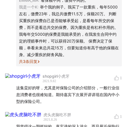
EMMA_MA
:
看保额不同，缴费不同的。
我是一个K
:
举个我的例子。我买了一款重疾，每年5000
左右，缴费23年，我总共缴费11.5万，保额20万。 判断
买重疾的保费自己是否能够承受起，是看每年所交的保
费，而不是看总共交的保费。因为重疾是有杠杆作用的。
我每年交5000的保费是我能承受的，在我发生合同中约
定的理赔事件时，可以获得20万保额。 保费决定了保
额，单看未来总共花15万，但要知道你有高于他的保额在
身。减少重疾的财务风险。
共
3
条回复
shopgirl小虎牙
1
2021.9.02
这集蛮好的呀，尤其是对保险公司的介绍部分，一般行业信
息消费者也很难知道。期待嘉宾下次展开讲讲现在国内中小
型的保险公司。
虎头虎脑吃不胖
1
2021.8.26
我觉得这一期挺好的。嘉宾讲的深入浅出，而且最近保险行