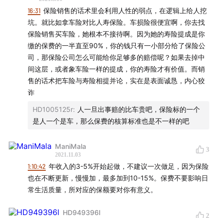
16:31
保险销售的话术里会利用人性的弱点，在逻辑上给人挖
坑。就比如拿车险对比人寿保险。车损险很便宜啊，你去找
保险销售买车险，她根本不接待啊。因为她的寿险提成是你
缴的保费的一半直至90%，你的钱只有一小部分给了保险公
司，那保险公司怎么可能给你足够多的赔偿呢？如果去掉中
间这层，或者象车险一样的提成，你的寿险才有价值。而销
售的话术把车险与寿险相提并论，实在是表面诚恳，内心狡
诈
HD1005125r
:
人一旦出事赔的比车贵吧，保险标的一个
是人一个是车，那么保费的核算标准也是不一样的吧
ManiMala
3
2021.11.03
1:10:42
年收入的3-5%开始起做，不建议一次做足，因为保险
也在不断更新，慢慢加，最多加到10-15%。保费不要影响日
常生活质量，所对应的保额要对你有意义。
HD949396l
2