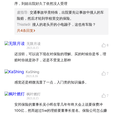
logo设计 杨文骥
序，到娃出院好久了依然没人受理
盧指导
:
交通事故毕竟特殊，出院要先让事故中撞人的车
- 收听方式 -
险赔，然后才轮到学校里交的保险。
Thistle9
:
撞人的老头开的小电蹦子，这也有车险？
推荐您使用
苹果播客
、
Spotify
、
小宇宙App
、
汽水儿
或
任
共
4
条回复
意泛用型播客客户端
订阅收听《忽左忽右》，也可通过
网
易云音乐
、
喜马拉雅
、
蜻蜓FM
、
荔枝FM
、
三联中读
、
芒
无限月读
8
果动听
、
阿基米德
收听。
2021.8.15
还没听，可以说下现在对保险的理解。买的时候你是爷，理
- 本节目由JustPod出品 -
赔时你就是孙子，还是不受宠上那种
- 互动方式 -
KaShing
7
2021.8.16
感觉还是稍微浅显了一点，入门类的知识偏多。
微信公众号：忽左忽右Leftright/JustPod/播客一下
枫叶燃灯
微博:@忽左忽右leftright @JustPod @播客一下
7
2021.8.15
安邦保险的董事长吴小晖在零几年年终大会上说要保费冲
联系方式：contact@justpod.fm
100亿，然而超过5w的理赔要董事长签名。保险公司怎么赚