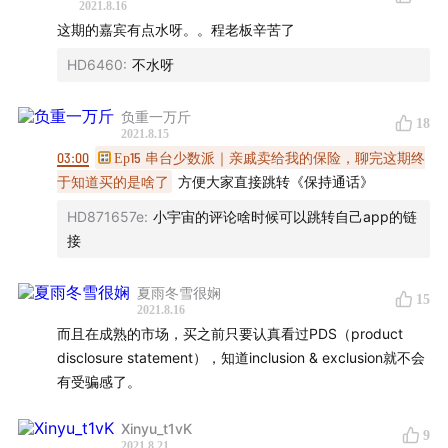
2021.8.16
23:05
保险机制的建立要考虑道德风险
这期的嘉宾有点水呀。。程老板辛苦了
26:04
不同文化下的保险
HD6460
:
不水呀
30:17
外资保险集团与本土保险企业的策略差别
负重一万斤
18
2021.8.15
35:41
保险公司的利润来源
03:00
Ep15 串台少数派｜亲戚卖给我的保险，聊完这期终
于知道买的是啥了
方便大家直接跳转《保持通话》
38:58
保险公司如何应对不可抗力因素
HD871657e
:
小宇宙的评论啥时候可以跳转自己app的链
接
43:37
保险与银行作为资金池时的差异
夏雨冬雪很娴
45:05
带有理财属性的万能险
15
2021.8.16
而且在成熟的市场，买之前只要认真看过PDS（product
52:11
医保是一种补偿型的医疗险
disclosure statement），知道inclusion & exclusion就不会
有受骗感了。
1:02:42
中国人的储蓄意识
Xinyu_t1vK
9
01:08:53
保费和保额的比例
2021.8.21