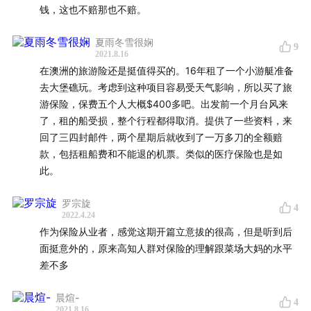
钱，这也不赔那也不赔。
夏雨冬雪很娴
9
2021.8.16
在澳洲的旅游险还是挺值得买的。16年租了一个小游艇准备
去大堡礁玩。考虑到这种项目容易受天气影响，所以买了旅
游保险，保费五个人大概$400多吧。出发前一个月台风来
了，租的船受损，整个行程都得取消。提供了一些资料，来
回了三四封邮件，两个星期后就收到了一万多刀的全额赔
款，包括租船费和不能退的机票。类似的医疗保险也是如
此。
罗宗旋
4
2022.4.24
作为保险从业者，感觉这期开篇立意拔的很高，但是听到后
面挺意外的，原来高知人群对保险的理解跟菜场大妈的水平
差不多
晨煊-
4
2021.8.16