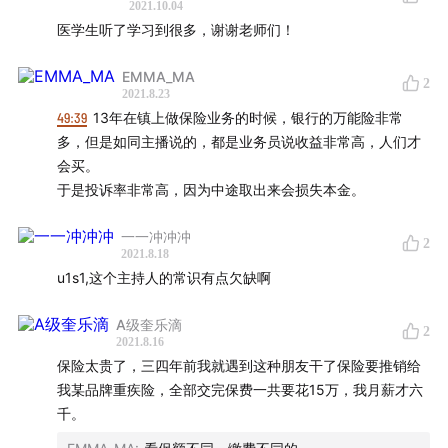
2021.10.04
医学生听了学习到很多，谢谢老师们！
EMMA_MA
2
2021.8.23
49:39
13年在镇上做保险业务的时候，银行的万能险非常
多，但是如同主播说的，都是业务员说收益非常高，人们才
会买。
于是投诉率非常高，因为中途取出来会损失本金。
一一冲冲冲
2
2021.8.18
u1s1,这个主持人的常识有点欠缺啊
A级奎乐滴
2
2021.8.16
保险太贵了，三四年前我就遇到这种朋友干了保险要推销给
我某品牌重疾险，全部交完保费一共要花15万，我月薪才六
千。