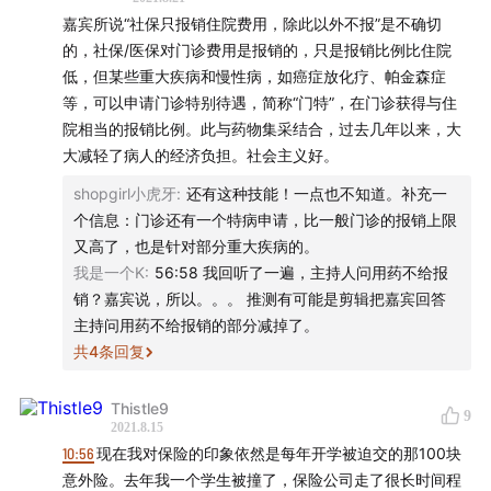
嘉宾所说“社保只报销住院费用，除此以外不报”是不确切
01:13:57
商业保险是大趋势
的，社保/医保对门诊费用是报销的，只是报销比例比住院
低，但某些重大疾病和慢性病，如癌症放化疗、帕金森症
- 音乐 -
等，可以申请门诊特别待遇，简称“门特”，在门诊获得与住
院相当的报销比例。此与药物集采结合，过去几年以来，大
pocket - audioblocks
大减轻了病人的经济负担。社会主义好。
shopgirl小虎牙
:
还有这种技能！一点也不知道。补充一
您可以通过网易云音乐、Spotify搜索「忽左忽右
个信息：门诊还有一个特病申请，比一般门诊的报销上限
BGM」，获得节目完整歌单。
又高了，也是针对部分重大疾病的。
我是一个K
:
56:58 我回听了一遍，主持人问用药不给报
- 制作团队 -
销？嘉宾说，所以。。。 推测有可能是剪辑把嘉宾回答
主持问用药不给报销的部分减掉了。
编辑制作 hotair
共
4
条回复
节目运营 小米粒
Thistle9
9
2021.8.15
公众号运营 禾放
10:56
现在我对保险的印象依然是每年开学被迫交的那100块
意外险。去年我一个学生被撞了，保险公司走了很长时间程