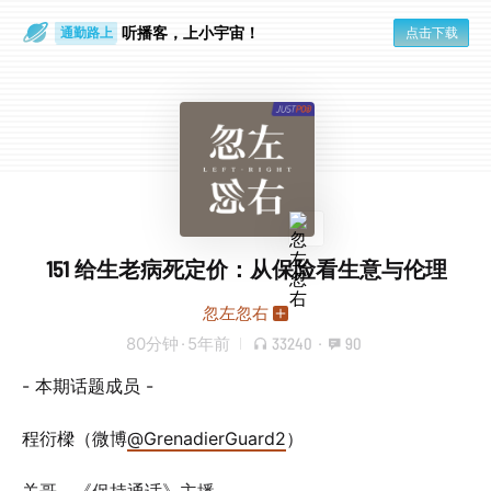
通勤路上
眼睛好累
听播客，上小宇宙！
点击下载
151 给生老病死定价：从保险看生意与伦理
忽左忽右
80分钟
·
5年前
33240
·
90
- 本期话题成员 -
程衍樑（微博
@GrenadierGuard2
）