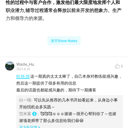
性的过程中与客户合作，激发他们最大限度地发挥个人和
职业潜力,辅导过程通常会释放以前未开发的想象力、生产
力和领导力的来源。
不过，为什么市场上有那么多关于“教练”的负面评价和声
展开Show Notes
音？如何看待被抨击的LEGACY飞跃力？如何辨别究竟谁
是真正的教练，谁在利用教练技术实则却是「精神控
制」？
Wade_Hu
8
2021.8.26
01:35:35
这一期真的太太太棒了，自己本身对教练挺感兴趣，
然后这一期提供了很多有用的信息
本期播客飞书妙计文字稿：
最后的话题也都挺感兴趣的，期待下一期播客
dhbsfuhnfu.feishu.cn
白一喵
:
可以先从推荐的几本书开始看起来，从身边小事
开始找机会多实践～
范米索
:
🥰🥰🥰☺️☺️☺️谢谢～很开心帮到你了～也谢
谢项老师带了那么多信息给我们😆😆
【本期嘉宾】
共
3
条回复