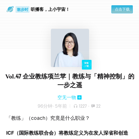
听播客，上小宇宙！
点击下载
散步时
通勤路上
Vol.47 企业教练项兰苹｜教练与「精神控制」的
一步之遥
空无一物
96分钟
·
5年前
1227
·
22
「教练」（coach）究竟是什么职业？
ICF（国际教练联合会）将教练定义为在发人深省和创造