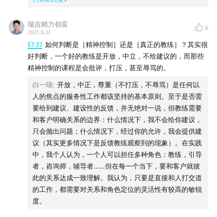
项兰苹，「
见智达·
做到」
创始
人
瑞吉精力创富
6
2021.8.31
⬥11年专注教练本土化落地应用
57:37
如何判断是［精神控制］还是［真正的教练］？其实很
好判断，一个好的教练是开放，中立，不给建议的，而那些
⬥ 中国教练联盟（CCF）联席主席、认证评审官
精神控制的课程是会批评，打压，甚至辱骂的。
⬥ 前国际教练联盟（ICF）北京分会理事
白一喵
:
开放，中正，尊重（不打压，不辱骂）是任何以
人的焦点的服务性工作都该坚持的基本原则。至于是否需
⬥ 前埃里克森国际教练学院中国区总经理
要给到建议、建设性的反馈，并无绝对一说，但教练需要
和客户明确关系的边界：什么情况下，我不会给你建议，
⬥ 国际 NLP 协会认证NLP专业执行师
只会抛出问题；什么情况下，经过你的允许，我会提供建
议（其实更多情况下是反馈教练观察到的现象）。在实践
⬥ 组织发展/培训管理顾问
中，我个人认为，一个人可以担任多种角色：教练，引导
者，咨询师，辅导者……但在每一个当下，要和客户就彼
此的关系达成一致理解。我认为，只要是直接和人打交道
【本期时间轴】
的工作，都需要对关系和角色定位的灵活性有较高的敏锐
度。
00:19
《深度思考》被诟病为贩卖教练技术