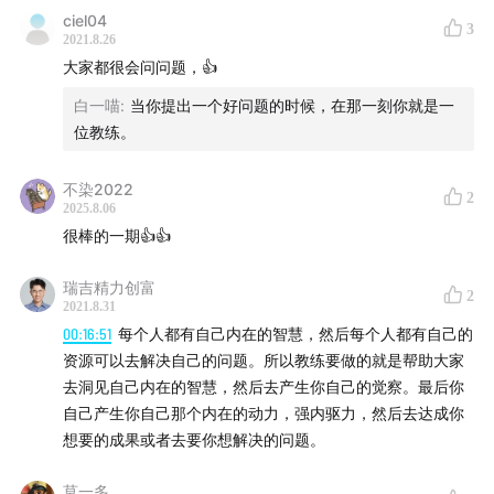
ciel04
3
01:47
南都：教练技术，一项目源于传销都培训术
2021.8.26
大家都很会问问题，👍
04:34
选择进入教练行业的契机是什么？
白一喵
:
当你提出一个好问题的时候，在那一刻你就是一
位教练。
09:08
生活、健康、工作的失衡，开始思考何谓“成功”
不染2022
13:21
教练究竟是如何运作在工作和生活中的？
2
2025.8.06
很棒的一期👍👍
16:25
教练的核心三要素：倾听，发问，反馈
瑞吉精力创富
2
17:50
教练是一种思维方式
2021.8.31
00:16:51
每个人都有自己内在的智慧，然后每个人都有自己的
19:23
教练本身需要的素养是什么？人人皆可当教练吗？
资源可以去解决自己的问题。所以教练要做的就是帮助大家
去洞见自己内在的智慧，然后去产生你自己的觉察。最后你
22:04
教练应处于中立状态，接纳ta原本的模样
自己产生你自己那个内在的动力，强内驱力，然后去达成你
想要的成果或者去要你想解决的问题。
26:13
当客户的价值观与教练发生冲突时，应该如何解
莫一多