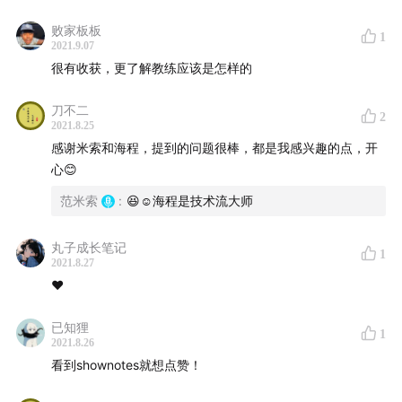
例
败家板板
1
2021.9.07
63:26
教练联盟的认证流程/相关标准/类型科普
很有收获，更了解教练应该是怎样的
66:15
教练解决问题的范畴是什么？
刀不二
2
2021.8.25
76:13
教练发问是否会变成「磨嘴皮子」状态？
感谢米索和海程，提到的问题很棒，都是我感兴趣的点，开
心😊
79:43
如果未来职业方向是教练，应该如何寻求相关帮
范米索
:
😆☺️海程是技术流大师
助？
丸子成长笔记
83:37
教练对工作经验和年龄有限制/要求吗？
1
2021.8.27
❤️
90:52
「相互教练」与「自我教练」，哪个效果更好？
已知狸
1
【材料补充】
2021.8.26
看到shownotes就想点赞！
一本被豆瓣严重低估的好书