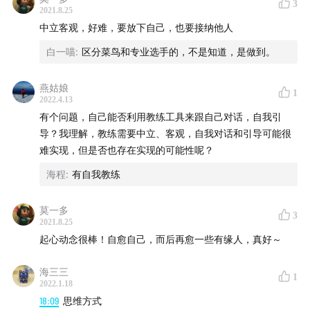
决？
3
2021.8.25
中立客观，好难，要放下自己，也要接纳他人
32:23
教练是一门科学，又是一门艺术
白一喵
:
区分菜鸟和专业选手的，不是知道，是做到。
37:24
好的教练能够放下自己的「执着」
燕姑娘
1
38:18
如何去衡量与把控「教练」结果？
2022.4.13
有个问题，自己能否利用教练工具来跟自己对话，自我引
43:29
遇到问题比提问问题更棘手，教练该如何应对？
导？我理解，教练需要中立、客观，自我对话和引导可能很
难实现，但是否也存在实现的可能性呢？
52:47
如何判断教练的频次和时长？
海程
:
有自我教练
53:52
做一名好教练的前提是做一个好客户
莫一多
3
2021.8.25
55:30
老板引入教练，员工误认是老板的窥探
起心动念很棒！自愈自己，而后再愈一些有缘人，真好～
57:13
如何判断是「精神控制」还是「真正的教练」？
海三三
1
2022.1.18
58:28
以女高管疑参与LEGACY精神控制培训致死事件为
18:09
思维方式