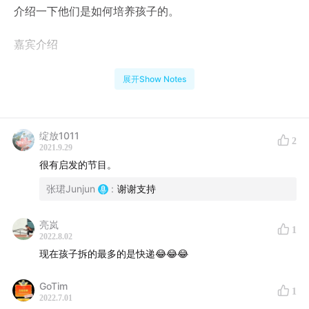
介绍一下他们是如何培养孩子的。
嘉宾介绍
赵琨，12岁开始学习编程，23年互联网从业经历，国内首
展开Show Notes
个IT垂直搜索引擎开发者，曾经在it168.com、亚洲物流科
技、酷熊直播等互联网公司担任CTO，2005年创立门楼
网，在创业的路上屡败屡战，在从事三年音乐教育标准化
绽放1011
2
2021.9.29
教学互联网系统及课件研发后，创立”飞哦音乐研习社”，
很有启发的节目。
在互联网与音乐教育的路上继续前行，2018年成立国内唯
张珺Junjun
:
谢谢支持
一女主唱芝加哥都市蓝调乐队—–Double Beat Blues
Band，担任主音吉他手。
亮岚
1
2022.8.02
冯越，声网Agora 合伙人、技术和服务 VP。声网 SDK 首
现在孩子拆的最多的是快递😂😂😂
席架构师，主导大前端的架构设计和最佳工程实践；同时
负责交付和服务团队。毕业于清华大学，曾在飞利浦医
GoTim
1
2022.7.01
疗、微软等公司任职。著名游戏黑客，业余时间开发的