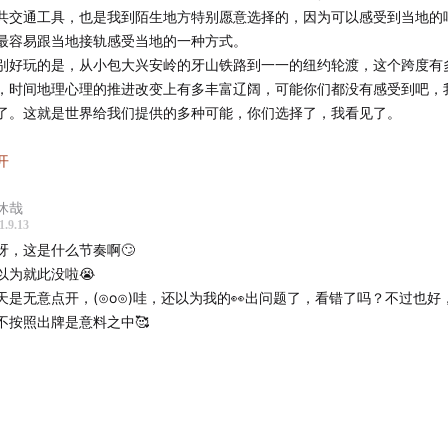
共交通工具，也是我到陌生地方特别愿意选择的，因为可以感受到当地的
车的上的录音
最容易跟当地接轨感受当地的一种方式。
别好玩的是，从小包大兴安岭的牙山铁路到一一的纽约轮渡，这个跨度有
什么在纽约选择渡轮作为交通工具
，时间地理心理的推进改变上有多丰富辽阔，可能你们都没有感受到吧，
了。这就是世界给我们提供的多种可能，你们选择了，我看见了。
enape人与纽约的城市交通
以一直要坚持记录下去呀播客下去呀，有时间轴，有文字，有行走线路图
开
约的地理环境
，有相关各种链接，虽然好多我打不开。小包是一个人三月去牙山大兴安
休哉
有意思的，选择了这样偏冷的线路，这样的淡季，去那里探访。记录下那
017年以后，NYC Ferry开始运营新的渡轮路线
1.9.13
声音。
呀，这是什么节奏啊🙄
们给彼此选择的书也很有趣，读书名时我心里有点蹦蹦跳，觉得一定是我
约的渡轮复兴沦为市长白思豪的政绩工程
以为就此没啦😭
，哈哈一听《理想的下午》，也是我当年毫不犹豫买和看的呀。我懂一一
天是无意点开，(⊙o⊙)哇，还以为我的👀出问题了，看错了吗？不过也好
包选这本。牙山火车，更多不是通常概念的火车，只是当地人出行的交通
轮所反映的贫富和种族问题
不按照出牌是意料之中🥰
西安旁边的秦岭也有这样的当地人交通出行的小火车，提醒我赶紧要去坐
小包给一一选择交通工具上读的书，我想一定是没看过的啦。
什么选择《千江有水千江月》
想到竟然是《千江有水千江月》，小包你太有才了，这个一度是我九十年
的接头暗号。它低调又打动我们，如果聊天时无意中发现对方也看过，立
轮上的录音
很多。