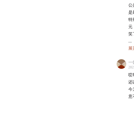
公
22:17
火
是
特
30:58
为
元
笑
32:02
L
所
展
34:49
纽
查
一
蛮
38:07
2
202
的
哎
你
40:22
纽
还
吧
今
小
44:00
渡
意
们
而
49:54
为
没
们
52:45
渡
近