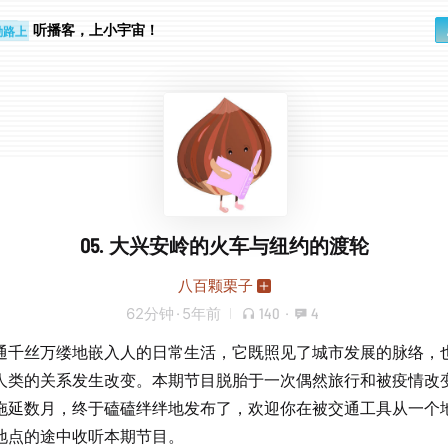
步时
勤路上
听播客，上小宇宙！
05. 大兴安岭的火车与纽约的渡轮
八百颗栗子
62分钟
·
5年前
140
·
4
通千丝万缕地嵌入人的日常生活，它既照见了城市发展的脉络，
人类的关系发生改变。本期节目脱胎于一次偶然旅行和被疫情改
拖延数月，终于磕磕绊绊地发布了，欢迎你在被交通工具从一个
地点的途中收听本期节目。