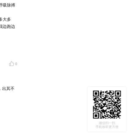
呼吸脉搏
多大多
我边跑边
，有调
岭的吗？
里火车上
0
没看过的
为什么给
，出其不
工具，我
啦。
代跟文友
马觉得亲
微信扫一扫
手机收听更方便