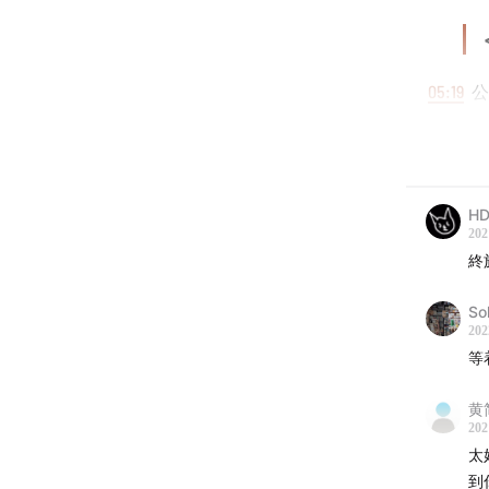
05:19
公
07:04
牙
08:45
铁
HD
202
13:07
旅
終
15:15
大
Sol
202
17:44
林
等
18:48
汉
黄
202
太
20:32
为
到