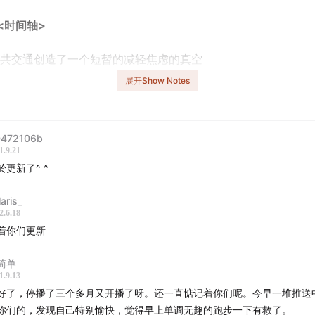
<时间轴>
共交通创造了一个短暂的减轻焦虑的真空
展开Show Notes
林铁路
路上的熟人社会
472106b
1.9.21
行是祛魅的
於更新了^ ^
兴安岭的开发与移民
aris_
2.6.18
业衰落、林区人口迅速流失
着你们更新
人以外的视角有截然不同的叙述
简单
1.9.13
好了，停播了三个多月又开播了呀。还一直惦记着你们呢。今早一堆推送
什么选择《理想的下午》
你们的，发现自己特别愉快，觉得早上单调无趣的跑步一下有救了。