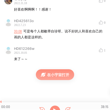
0
的精彩节目。
2022.11.18
好喜欢啊啊啊！！感谢！
爱发电上赞助
HD425613o
0
2022.7.23
30:08
可是每个人都敝帚自珍呀。说不好的人和喜欢自己的
画的人都是这样的。
HD612266w
1
2021.10.01
来了～～
在小宇宙打开
00:00
38:15