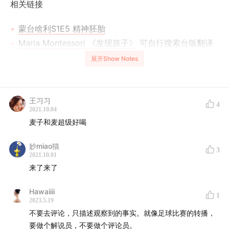
相关链接
蒙台啥利S1E5 精神胚胎
Maria Montessori 《发现孩子》
可自行搜索台版翻译
《发现儿童》
展开Show Notes
纪录片 《蒙台梭利小教室》
蒙台梭利环境语言区
蒙台梭利环境艺术区
王习习
4
2021.10.04
蒙台梭利环境-音乐区
麦子和麦超级好喝
本季节目非常荣幸由
「好早餐，喝燕麦」oatoat 麦子和
妙miao猫
3
麦
独家冠名播出。我们过去一个月的早餐都有
麦子和麦早
2021.10.01
餐燕麦饮
陪伴，富含膳食纤维，自然清甜，温和唤醒肠
来了来了
胃，开启新的一天。在
oatoat旗舰店
找客服报口令「
蒙台
Hawaiiii
啥利
」，下单即可获得可爱午睡抱枕，先到先得哇！
1
2023.5.19
不要去评论，只描述观察到的事实。就像足球比赛的转播，
⬇️⬇️
请使用蒙台啥利专属淘口令
⬇️⬇️
要做个解说员，不要做个评论员。