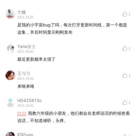
3.0￥TzkqXLk11lS￥
大蠊
1
2021.10.05
⬆️⬆️
请使用蒙台啥利专属淘口令
⬆️⬆️
是我的小宇宙bug了吗，每次打开更新时间线，第一个都是
这集，并且时间显示刚刚发布
或
点击这里
买来尝尝看！
Yana女士
1
购买第二季 PDF 文稿请
点击这里
。
2021.10.05
最近更新频率太强了
喜欢本节目，欢迎考虑在
爱发电支持我们
。
王习习
1
2021.10.04
音乐来自 Epidemic Sound：
来咯来咯
Butterfly Chase
HD425613o
1
Sunrise at Las Ramblas
2021.10.02
21:23
我教六年级的小朋友，他们都会在老师说话的时候抢着
这里是我们在 Epidemic Sound 的
推荐链接
。
说话，不知道倾听，头疼。
喜欢 momo 也可以在
博物志播客
找到更多有她参与录制
耶耶yep