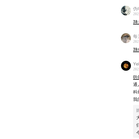
伪
202
38:
每
202
39:
Ye
202
01:
通
科
我
姚