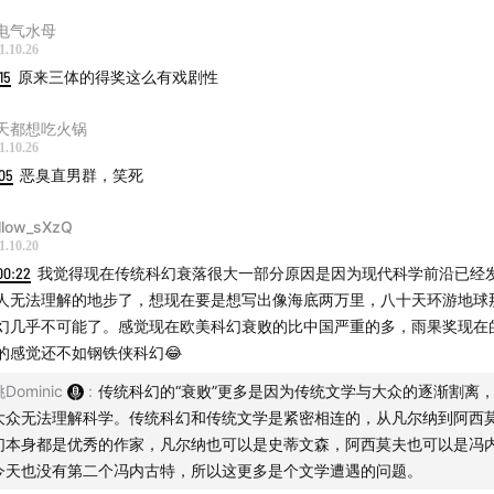
电气水母
1.10.26
15
原来三体的得奖这么有戏剧性
天都想吃火锅
1.10.26
05
恶臭直男群，笑死
llow_sXzQ
1.10.20
00:22
我觉得现在传统科幻衰落很大一部分原因是因为现代科学前沿已经
人无法理解的地步了，想现在要是想写出像海底两万里，八十天环游地球
幻几乎不可能了。感觉现在欧美科幻衰败的比中国严重的多，雨果奖现在
的感觉还不如钢铁侠科幻😂
Dominic
:
传统科幻的“衰败”更多是因为传统文学与大众的逐渐割离
大众无法理解科学。传统科幻和传统文学是紧密相连的，从凡尔纳到阿西
们本身都是优秀的作家，凡尔纳也可以是史蒂文森，阿西莫夫也可以是冯
今天也没有第二个冯内古特，所以这更多是个文学遭遇的问题。