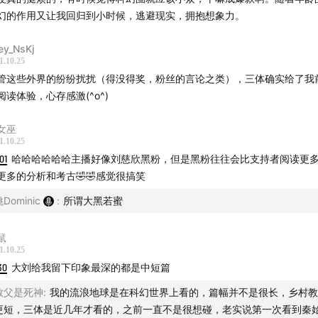
幻的作用又让我回归到小时候，逃避现实，拥抱想象力。
林”（《我的三体之罗辑传》主题曲），音乐人： regulus、大九
ey_NsKj
1.10.25
管这些外界的纷纷扰扰（得没得奖，粉丝的言论之类），三体确实给了我
们的节目感兴趣，可以在“湖岸”微信公众号后台、“巴别塔词典编
阅读体验，心存感激(^o^)
以及新浪微博“@巴别塔词典”联系我们！
女巫
1.10.25
01
哈哈哈哈哈哈主播好像刘慈欣黑粉，但是黑粉往往会比支持者阅读更
更多的分析和考古🤣🤣感觉很搞笑
Dominic
:
所谓大黑若蜜
鼠
1.10.25
30
大刘给我留下印象最深的都是中短篇
教父是死神
:
我的流浪地球是在科幻世界上看的，篇幅并不是很长，乡村教
更短，三体是近几年才看的，之前一直不是很想碰，老实说第一次看到秦