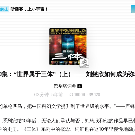
听播客，上小宇宙！
勤路上
睛好累
20集：“世界属于三体”（上）——刘慈欣如何成为弥
巴别塔词典
63分钟
·
5年前
16009
·
128
慈欣]单枪匹马，把中国科幻文学提升到了世界级的水平。”——严锋
》系列完结10年后，无论人们承认与否，刘慈欣和他的作品早已
学的史册。《三体》系列中的概念、词汇也在这10年里慢慢地融