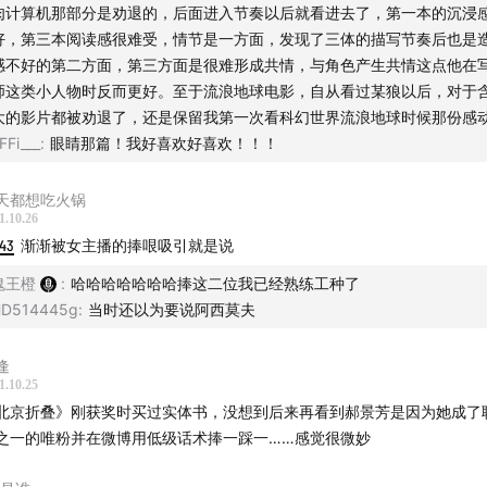
肉计算机那部分是劝退的，后面进入节奏以后就看进去了，第一本的沉浸
好，第三本阅读感很难受，情节是一方面，发现了三体的描写节奏后也是
感不好的第二方面，第三方面是很难形成共情，与角色产生共情这点他在
师这类小人物时反而更好。至于流浪地球电影，自从看过某狼以后，对于
大的影片都被劝退了，还是保留我第一次看科幻世界流浪地球时候那份感
FFi___
:
眼睛那篇！我好喜欢好喜欢！！！
天都想吃火锅
1.10.26
:43
渐渐被女主播的捧哏吸引就是说
鬼王橙
:
哈哈哈哈哈哈哈捧这二位我已经熟练工种了
D514445g
:
当时还以为要说阿西莫夫
逢
1.10.25
北京折叠》刚获奖时买过实体书，没想到后来再看到郝景芳是因为她成了
之一的唯粉并在微博用低级话术捧一踩一……感觉很微妙