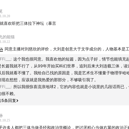
—
本期主题介绍
尾
6
—
00:09:10
建国后的科幻文学发展
1.10.20
 就喜欢听把三体拉下神坛（暴言
—
00:16:02
科幻杂志的兴衰和新科幻作家的出现
飞的能猫
—
00:26:30
《三体》弥赛亚追随者和福音派
1.10.22
54
同意主播对刘慈欣的评价，大刘是创意大于文学成分的，人物基本是
0
—
00:35:06
《三体》提名雨果奖的曲折道路
FFi___
:
这个我也很同意。我喜欢他的短篇，因为点子好，情节也能填充
是长篇我就不行了，从99年开始买科幻世界，追到后来大刘连载三体，读
中提到的“狗王”为极右翼基督教科幻作者Vox Day
以后我就看不懂了。我给自己找的原因是，我是艺术生不懂量子物理学哈
但现在想想，应该就是我热爱的那部分，不够吸引我了。
6
—
00:41:17
《三体》获得雨果奖的曲折道路
FFi___
:
所以我很惊喜流浪地球2，它的内容也就是小说里的几段话而已，
的很不赖。
15年雨果奖第二名的小说为女作家Katherine Addison的作品Th
共
5
条回复
n Emperor（“妖精皇帝”）
狲
—
00:52:08
《三体》系列的后续奖项争端和神化
1.10.25
乎许多人都把三体当做圣经和政治学概论，把讨厌程心当做右翼的政治正