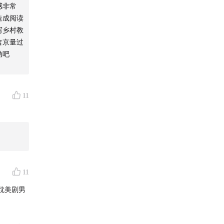
感非常
造成阅读
写乡村教
含京量过
动吧
11
11
耽美剧男