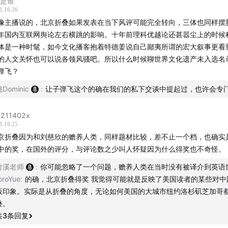
y是谁
1.10.26
像主播说的，北京折叠如果发表在当下风评可能完全转向，三体也同样摆
年国内互联网舆论左右横跳的影响。十年前理科优越论还甚嚣尘上的时候
体是一种时髦，如今文化播客抱着特德姜说自己鄙夷所谓的宏大叙事更看
的人文关怀也可以说各领风骚吧。所以什么时候聊世界文化遗产未入选名
弹飞？
Dominic
:
让子弹飞这个的确在我们的私下交谈中提起过，也许会专
211402x
1.10.25
京折叠因为和刘慈欣的赡养人类，同样题材比较，差不止一个档，也确实
中的奖，在国外的评分，与评论数之少叫人怀疑因为什么得奖也不奇怪。
竹溪老师
:
你可能忽略了一个问题，赡养人类在当时没有被译介到英语
oroYue
:
的确，北京折叠得奖 我觉得可能就是反映了美国读者的某些对中
板印象。实际是从折叠的角度，无论如何美国的大城市纽约洛杉矶芝加哥
叠。
共
3
条回复