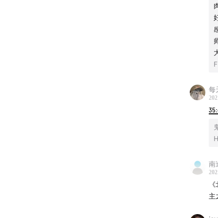
F
每
202
35
H
南
202
《
主