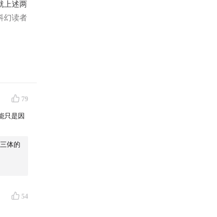
就上述两
科幻读者
79
能只是因
三体的
54
。