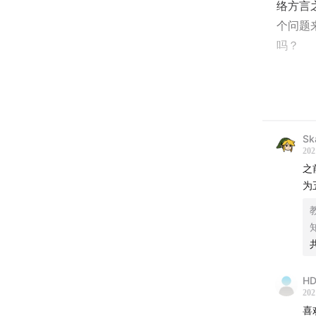
络方言
个问题
吗？
此处附
聊聊《
Sk
“我们
202
之
为
主持人
常驻嘉宾
HD
202
喜
00:00:3