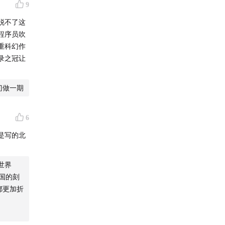
9
脱不了这
程序员吹
重科幻作
录之冠让
门做一期
6
是写的北
世界
国的刻
都更加折