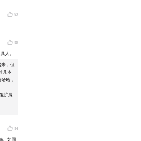
52
38
工具人。
起来，但
过几本
哈哈哈，
但扩展
e
34
确。如同