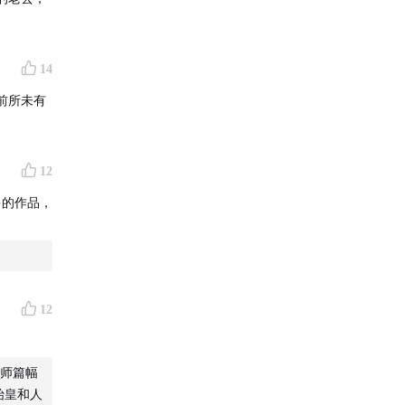
_LN
14
前所未有
辑部”微
12
多的作品，
12
师篇幅
始皇和人