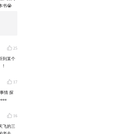
破碎的星
书😭
25
听到某个
！！
17
事情 探
👀
16
天飞的三
的老去，