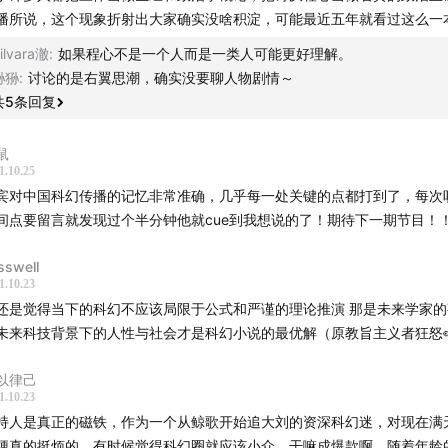
16至2018年最佳长篇小说雨果奖均由非裔女作家N·K·杰米辛的“
播所说，这个现象折射出大家确实没啥积淀，可能最近五年就看过这么一本
列小说获得
ilvara澈
:
如果程心不是一个人而是一类人可能更好理解。
狲狲
:
讨论的是右翼思潮，确实没要聊人物剧情～
8
—
01:02:07
重提科幻文学的“软”“硬”之争
共
5
条回复
—
01:02:38
结尾和下期预告
鼠
1.10.25
宾对中国科幻传播的记忆非常准确，几乎每一处关键的点都打到了，每次
间点要留言就发现过个半分钟他就cue到我想说的了！期待下一期节目！
目：
sswell
的旋律》，作者：萧星寒
1.10.23
还是觉得当下的科幻不应该局限于公式和严谨的理论推演 那是未来学家的
欣谈科幻》，作者：刘慈欣
未来科技背景下的人性与社会才是科幻小说的最优解（原教旨主义者狂怒👀
以律己
1.10.23
持人是真正的磁铁，作为一个从鲸歌开始追大刘的资深科幻迷，对现在满
乐：
梗真的挺烦的，有时候觉得科幻圈就应该小众，干嘛成爆款啊。随着年龄