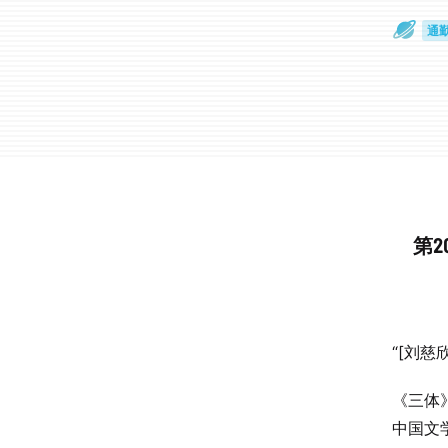
通
眼
第
“[刘
《三体
中国文