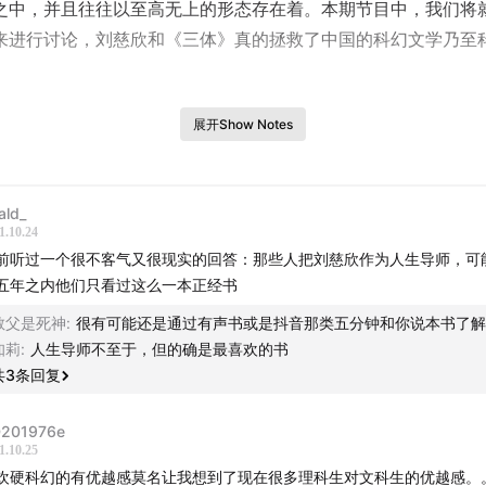
之中，并且往往以至高无上的形态存在着。本期节目中，我们将
来进行讨论，刘慈欣和《三体》真的拯救了中国的科幻文学乃至
上竹溪写的两篇相关文章：
展开Show Notes
流浪地球》——刘慈欣最吸引人的地方在哪里？
ald_
”为什么需要一个弥赛亚？——中国科幻读者苦难叙事的根源
1.10.24
前听过一个很不客气又很现实的回答：那些人把刘慈欣作为人生导师，可
五年之内他们只看过这么一本正经书
教父是死神
:
很有可能还是通过有声书或是抖音那类五分钟和你说本书了解
：姚天宜、鬼王橙
知莉
:
人生导师不至于，但的确是最喜欢的书
共
3
条回复
：竹溪（公众号：Vault_of_Kris）
201976e
1.10.25
欢硬科幻的有优越感莫名让我想到了现在很多理科生对文科生的优越感。
8
00:03:36