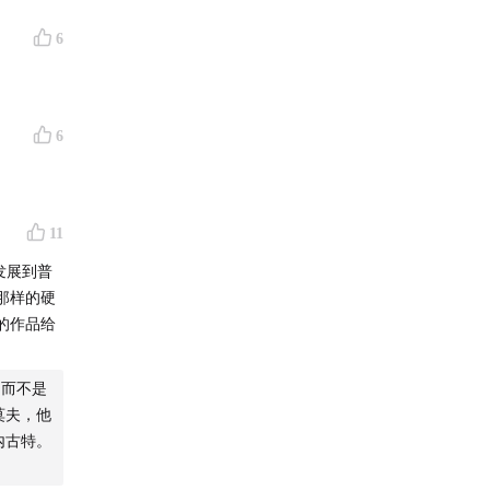
6
6
11
发展到普
那样的硬
的作品给
，而不是
莫夫，他
内古特。