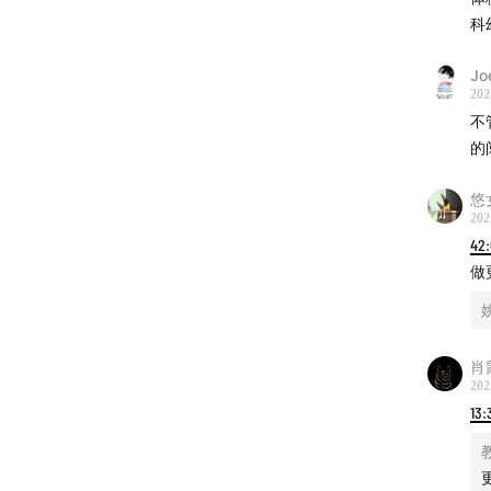
科
“黑暗森
Jo
202
不
若对我
的
信群，
悠
202
42:
做
姚
肖
202
13: