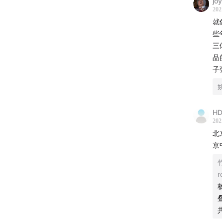
jo
202
就
些
三
品
子
姚
HD
202
北
京
r