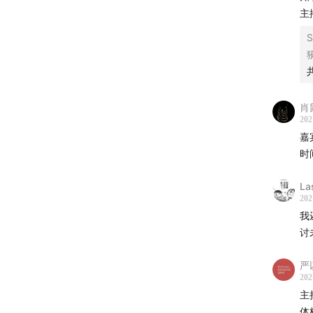
——20
主
球”系
S
00:52:0
01:02:07
肖
202
嘉
时
参考书
La
《星空
202
我
《刘慈
讨
严
202
主
结尾音
体