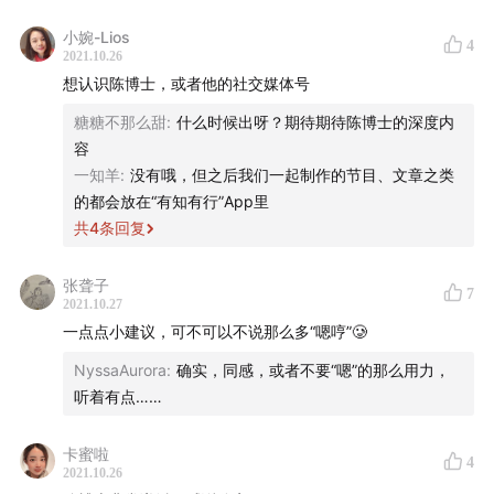
台，一定要了解团队，其次是洞察客户的需求。在这个
有的这些机会，绝大部分都是这样得来的，而不是靠喝酒拉
小婉-Lios
过程中，一定要换位思考「为什么（why）」和「做什
关系. 是真正的换位思考.
4
2021.10.26
么（what）」，而不是自己主观地去想怎么做。
想认识陈博士，或者他的社交媒体号
人要想做的好，不管你是在前台工作还收后台工作，一定要
找到适合自己发挥长处的土壤、一个允许你试错并且在
知道团队，一定要知道客户，一定要知道why和what，要换
糖糖不那么甜
:
什么时候出呀？期待期待陈博士的深度内
位思考，而不是自己主观地去想，这个要怎么做.
你犯错的时候能拉你一把的环境，这样一来，你就可以
容
一知羊
:
没有哦，但之后我们一起制作的节目、文章之类
去尝试一些新的东西，往前突破了。
别人在和你协作交往时你就要给对方创造一个好的体验 别人
的都会放在“有知有行”App里
才更愿意和你交流 帮你的忙.
The best investment strategy is the one you can
共
4
条回复
stick with during difficult times. (最好的投资策略是
雨白：把自己当成一个Disney 给所有交往的人一个magical
张聋子
你在最困难的时期也拿得住的那一种。)
7
的体验.
2021.10.27
一点点小建议，可不可以不说那么多“嗯哼”🥲
对话中提到的金融界人士
📝
他们已经是哈佛耶鲁的教授 诺贝尔奖 一篇文章要推敲上百次
NyssaAurora
:
确实，同感，或者不要“嗯”的那么用力，
不是发文章的要求 而是对自己的要求 学习那种非常严谨的态
-
大卫·布斯
（David Booth）
听着有点……
度.
德明信基金管理公司（Dimensional Fund Advisors）联
卡蜜啦
模型不是事实 所以你一定要预留一些空间 也就是安全边际
4
合创始人，师从诺贝尔经济学奖得主尤金·法玛（Eugene
2021.10.26
对市场与实际有足够的敬畏心.