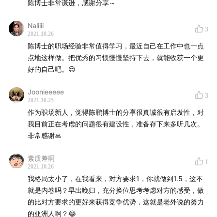
陈博士非常谦逊，感谢分享～
Fama）
CN的市场 它的体量 在很多其他国家是做不成的 市场很大 细
Naliiii
-
理查德·塞勒
（Richard H. Thaler）
3
分客户也足够的支撑.
2021.10.26
陈博士的职场经验非常值得学习，最近自己在工作中也一点
2017年诺贝尔经济学奖得主，行为经济学代表学者，著有
一个很长的山坡 滚雪球 中国的财富管理和资产管理确实是一
点地这样做。把优秀的习惯慢慢坚持下去，就能收获一个更
《助推》、《赢家的诅咒》、《「错误」的行为》
个很长的山坡 找一个细分的领域去做 慢慢把雪球滚起来.
好的自己吧。😌
-
丹尼尔·卡尼曼
（Daniel Kahneman）
最值得我做的只有3-5件事情 其它的我不花时间或者让别人
Joonieeeee
3
2021.10.25
去做.
2002年诺贝尔经济学奖得主，行为经济学代表学者，提出
作为职场新人，觉得陈鹏博士的分享很真诚很有启发性，对
了「前景理论」，著有《思考，快与慢》
我目前正在考虑的问题很有建设性，准备存下来多听几次。
人生和投资连结 看长期 但也不是坚持长期就结束了 还是有
非常感谢🙏
很多具体的问题要去面对 仔具体的问题里 你的原则是什么
-
哈里·马科维茨
（Harry Markowitz）
重点是什么.
素质差啊
1
2021.10.26
1990 年诺贝尔经济学奖得主，创立了现代投资组合理论
我格局太小了，在我看来，对方要求1，你就做到1.5，这不
（MPT）
就是内卷吗？早出晚归，充分换位思考考虑对方的感受，做
的比对方要求的更好来获得竞争优势，这就是老外说的努力
制作团队
的亚洲人啊？😂