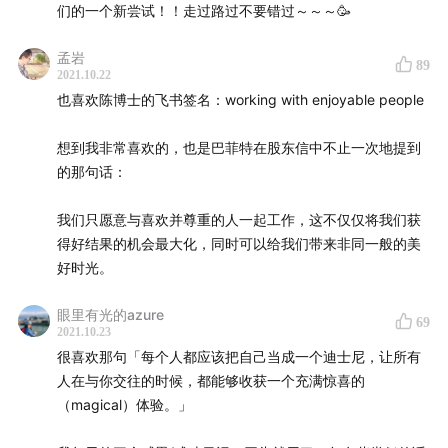
在这一期播客里，以上问题都得到了陈博士详尽的回答。
们的一个新尝试！！走过路过不要错过～～～🥳
另外，在未来，我们也会和陈鹏博士一起制作更深度的投
孟岩
89
资类播客节目，聊聊金融从业者鲜少对外谈起的趣事，敬
2021.10.22
请期待啦。
也喜欢陈博士的飞书签名：working with enjoyable people
祝收听愉快！
想到我非常喜欢的，也是巴菲特在股东信中不止一次地提到
的那句话：
收听提示
🌟
我们只愿意与喜欢并尊重的人一起工作，这不仅仅将我们获
2:44
有知有行该不该有粉色文化墙 & 粉色衬衫的故事
得好结果的机会最大化，同时可以给我们带来非同一般的美
好时光。
5:26
为什么员工体验对公司来说很重要？
眼里有光的azure
69
8:48
金融界人士的两种日常作息
2021.10.23
很喜欢那句「每个人都应该把自己当成一个迪士尼，让所有
12:03
毕业求职时，陈博士寄出了 300+ 份简历
人在与你交往的时候，都能够收获一个充满惊喜的
（magical）体验。」
13:32
从中台职场人迅速晋升为管理者，陈博士总结的一