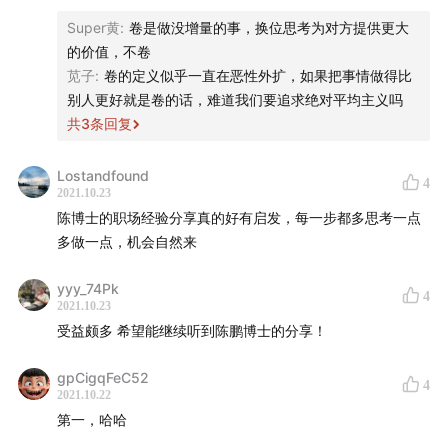
制作 /
有知有行
Super黄
:
卷是做没增量的事，换位思考为对方提供更大
的价值，不卷
嘉宾 / 陈鹏博士
苋子
:
卷的定义似乎一直在恶性外扩，如果把事情做得比
别人更好就是卷的话，难道我们要追求绝对平均主义吗
主播 / 雨白 一知羊
共
3
条回复
剪辑 / 小文
Lostandfound
4
2021.10.23
关于我们
陈博士的职场经验分享真的好有启发，每一步都多思考一点
多做一点，机会自然来
《知行小酒馆》是
有知有行
出品的一档分享投资与生活的
播客节目。我们关注投资理财，更关注怎样更好地生活。
yyy_74Pk
4
2021.10.23
在我们看来，投资成功，是我们变成一个更好的人之后，
受益颇多 希望能继续听到陈鹏博士的分享！
自然的结果。
gpCigqFeC52
4
每一期小酒馆，我们都会请嘉宾前来，和我们一起聊聊投
2021.10.22
资，聊聊生活，分享他们的真实故事和感受。
第一，哈哈