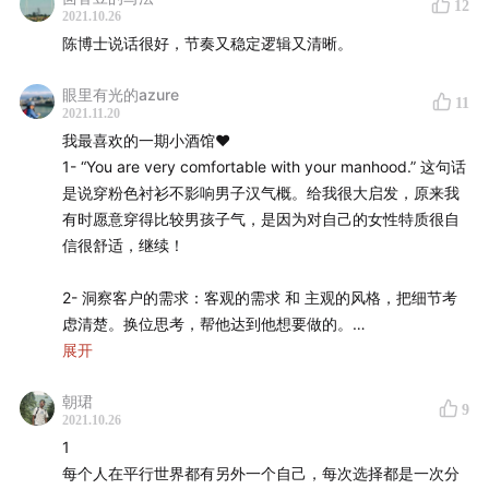
12
2021.10.26
35:52
2008 年全球金融危机的启示：模型并不等同于真
陈博士说话很好，节奏又稳定逻辑又清晰。
实，对市场要有敬畏心
眼里有光的azure
11
2021.11.20
41:52
金融危机背景下，晨星的客户是什么反应？
我最喜欢的一期小酒馆❤️
1- “You are very comfortable with your manhood.” 这句话
44:14
一次有三位诺贝尔奖得主在场的会议 & 一封哈里·马
是说穿粉色衬衫不影响男子汉气概。给我很大启发，原来我
科维茨用打字机写的信
有时愿意穿得比较男孩子气，是因为对自己的女性特质很自
信很舒适，继续！
49:08
「出国把我所有的斗志都激发出来了，不努力真的
会死」
2- 洞察客户的需求：客观的需求 和 主观的风格，把细节考
虑清楚。换位思考，帮他达到他想要做的。
52:10
从陈博士的飞书签名「与令人愉悦的人一起工作
展开
（working with enjoyable people）」聊到让工作事半
3- Model is not reality. 用模型和数据解决问题时要预留不
功倍的秘诀
朝珺
确定性的空间。金融市场由人的行为（个体和群体）推动
9
2021.10.26
的，要对实际有尊敬度。
1
*注：
27:31
提到的「这个数据」指的是杰里米·西格尔教授
每个人在平行世界都有另外一个自己，每次选择都是一次分
4- 让客户有更多精力关注可能的风险，尤其是超出边际的风
在《长线投资法宝》中提到的美国金融大类资产表现