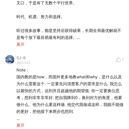
叉口，于是有了无数个平行世界。
险。The best investment strategy is the one you can
（1802～2012），一般来说，美国金融市场的数据 1926
stick with during difficult times. 打预防针+充分沟通。如果
年以后的质量更好，这是因为 1926 年以后的数据由证券
时代、机遇、努力和选择。
承受不住风浪，在风浪中改，大概率会改错。
领域极具权威的「芝加哥大学的证券价格研究中心
听过很多故事，都是坚持后获得硕果，长期全局最优解就不
（Center for Research in Security Prices，简称
5- 拉长时间到五年来看，一个单子上十几二十件事，可能只
是每个放下最容易最有利的选择。
CRSP）」提供。在一众赞助人和学者的支持下，机构得
有三四件事我要做，其他的事我都打个问号，或者不花时
展开
间，或者让别人去做。
以从过往的报刊中收集 1926 年往后的数据，这些数据也
2
成为了业界很重要的参考。
SJ-9
孟岩在团队内会沟通和描述未来的远景，陈博士加入的时候
7
2023.3.22
说，以他的经验看，有知有行是一家很棒的公司，以及未来
原声摘录
✍️
Note：
会成为一家伟大的公司。从另外的角度告诉同事们，也告诉
国内教的是how，而国外更多地教what和why，是什么以及
同路人，有知有行的方式值得信赖。
员工体验和客户体验都很重要。如果员工的体验不好，
为什么需要这个. 一定要先问清楚客户的需求是什么. 我怎么
他不可能提供很好的服务给客户。
以最快的方式，达到并且超越他的期望值. 你一定要换位思
3
考，想到非常非常好. 把自我降到0，换到对方的角度，他要
MODEL IS NOT REALITY
Model is not reality.（模型并不等同于真实。）
做什么、他为什么要这样做. 他交代我做成这样，我能不能做
我们一方面在寻找规律、数据和模型，一方面要留有安全边
的更好，把他接下来两步也想到.
际，不能完全相信。
我在美国工作和生活的将近 30 年，我最大的心得就
是，人要想在各个方面做得好，不管你是前台还是后
当你把细节考虑的非常清楚，客户就会继续愿意与你合作.所
展开
数据、模型，过去的经验都是如此。