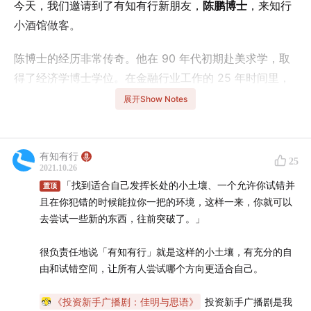
今天，我们邀请到了有知有行新朋友，
陈鹏博士
，来知行
小酒馆做客。
陈博士的经历非常传奇。他在 90 年代初期赴美求学，取
得了经济学博士学位。在金融行业工作的 25 年时间里，
他担任过晨星（Morningstar）全球资产管理部的总裁，
展开Show Notes
管理过上千亿美元的资产；他也曾是 Dimensional Fund
Advisors（DFA） 的亚太区首席执行官，与诺贝尔奖获得
者合写过论文。
有知有行
25
2021.10.26
「找到适合自己发挥长处的小土壤、一个允许你试错并
除了想要知道，一个毫无背景的华人是怎样成为美国顶级
置顶
且在你犯错的时候能拉你一把的环境，这样一来，你就可以
资管机构的高层管理者，让我们同样好奇的是，作为
去尝试一些新的东西，往前突破了。」
「2000 年互联网泡沫破裂」「2008 年金融危机」等金
融史上重大事件的亲历者，陈博士当时有怎样的感受？他
很负责任地说「有知有行」就是这样的小土壤，有充分的自
观察到的行业又是如何？当然，可能我们的老听众还会关
由和试错空间，让所有人尝试哪个方向更适合自己。
心一个问题：陈博士是怎样和我们有知有行走到了一起。
《投资新手广播剧：佳明与思语》
投资新手广播剧是我