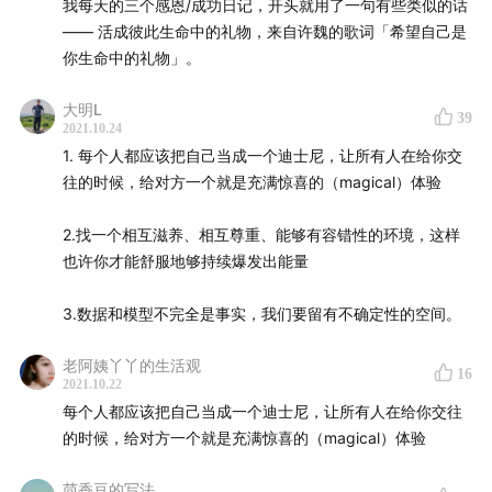
我每天的三个感恩/成功日记，开头就用了一句有些类似的话
句话经验
—— 活成彼此生命中的礼物，来自许魏的歌词「希望自己是
你生命中的礼物」。
14:56
职场中的换位思考 = 培养自己思考「为什么」和
「做什么」的能力
大明L
39
2021.10.24
21:38
「每个人都应该把自己当成一个迪士尼，让所有人
1. 每个人都应该把自己当成一个迪士尼，让所有人在给你交
跟你交往的时候，收获充满惊喜的（magical）体验」
往的时候，给对方一个就是充满惊喜的（magical）体验
23:02
金融除了是赚钱的工具，更是一门严谨的应用科学
2.找一个相互滋养、相互尊重、能够有容错性的环境，这样
也许你才能舒服地够持续爆发出能量
24:31
在业界取得了这么多好成绩之后，陈博士在这个阶
段想实现些什么？
3.数据和模型不完全是事实，我们要留有不确定性的空间。
31:06
千禧年互联网泡沫破裂时，美国金融行业是怎样的
老阿姨丫丫的生活观
16
2021.10.22
光景？
每个人都应该把自己当成一个迪士尼，让所有人在给你交往
的时候，给对方一个就是充满惊喜的（magical）体验
32:38
早期互联网发展的顶峰时期，陈博士的同期同事都
走光了？！
茴香豆的写法