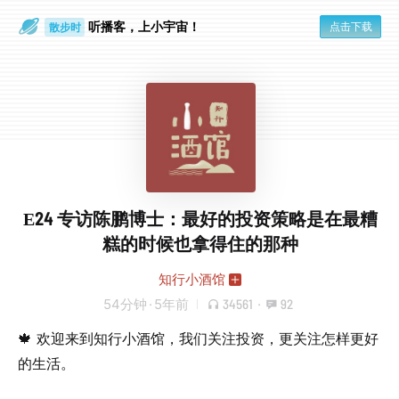
听播客，上小宇宙！
点击下载
散步时
通勤路上
E24 专访陈鹏博士：最好的投资策略是在最糟
糕的时候也拿得住的那种
知行小酒馆
54分钟
·
5年前
34561
·
92
🍁 欢迎来到知行小酒馆，我们关注投资，更关注怎样更好
的生活。