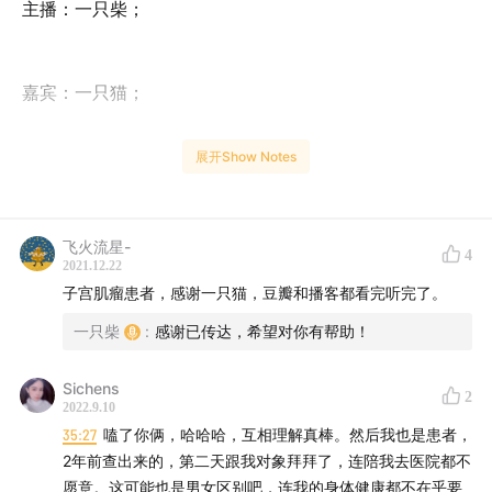
主播：一只柴；
嘉宾：一只猫；
展开Show Notes
人近中年，一只猫没有任何征兆地在一个深夜被送进了急
救室。接着，未婚的她竟被送进了“产房”进行了一次剖腹
手术。突然到来的病痛让一只猫更了解了自己的身体，术
飞火流星-
4
后短暂无法自理的生活也让她进行了更多人生的思考。本
2021.12.22
子宫肌瘤患者，感谢一只猫，豆瓣和播客都看完听完了。
集播客，我们从之前一无所知的女性常见病症子宫肌瘤谈
起，谈到大家对妇科疾病讳疾忌医，谈到术后恢复期“久病
一只柴
:
感谢已传达，希望对你有帮助！
床前什么都没有”，并一直聊到了对自己的临终关怀。
Sichens
2
2022.9.10
35:27
嗑了你俩，哈哈哈，互相理解真棒。然后我也是患者，
对美国急诊、急救、如何与导尿管生活，以及妇科诊疗和
2年前查出来的，第二天跟我对象拜拜了，连陪我去医院都不
子宫肌瘤手术详细过程有兴趣的听众，可访问一只猫的个
愿意。这可能也是男女区别吧，连我的身体健康都不在乎要