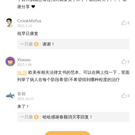
谢分享 ❤️
本期封面：Let's Ace This Pelvic Exam 是
I Heart Guts
CrookMofus
0
公司的设计，I Heart Guts设计了许多人体器官的可爱周
2022.1.24
边，也相当具有科普含义，有兴趣的朋友们可以去他们的
祝早日康复
网站逛一逛（本条并不是有偿推广，是真心实意的！）。
一只柴
:
谢谢！
Xiuuuu
0
【主要话题】
2025.1.06
56:39
欧美有相关法律文书的范本。可以在网上找一下，里面
01:45
意外进了急救emergency room
列举了病人在每个阶段希望/不希望得到哪种程度的治疗
春额
02:59
对诊疗详细过程感兴趣的朋友请访问一只猫的博文
0
2021.10.25
《子宫肌瘤诊疗流水账》
来了！
一只柴
:
哈哈感谢春额消灭零回复！
04:00
子宫肌瘤比想象中的发病率高太多