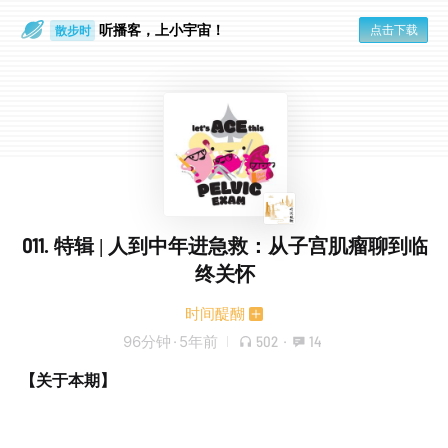
听播客，上小宇宙！
点击下载
散步时
通勤路上
011. 特辑 | 人到中年进急救：从子宫肌瘤聊到临
终关怀
时间醍醐
96分钟
·
5年前
502
·
14
【关于本期】