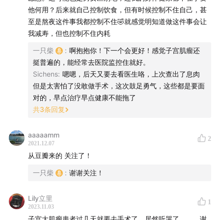
人博客 (
meow点meowshiba点com斜杠all-about-
他何用？后来就自己控制饮食，但有时候控制不住自己，甚
fibroids
），或用搜索引擎搜索《子宫肌瘤诊疗流水
至是熬夜这件事我都控制不住🤣就感觉明知道做这件事会让
账》，读一读她生动的万字长文，博文中也附上了不少子
我减寿，但也控制不住内耗
宫肌瘤的相关资料。
一只柴
:
啊抱抱你！下一个会更好！感觉子宫肌瘤还
挺普遍的，能经常去医院监控住就好。
Sichens
:
嗯嗯，后天又要去看医生咯，上次查出了息肉
【相关资料】
但是太害怕了没敢做手术，这次鼓足勇气，这些都是要面
《
子宫肌瘤诊疗流水账
对的，早点治疗早点健康不能拖了
》，作者：一只猫；
共
3
条回复
《别告诉她》，导演：王子逸；
aaaaamm
2
2021.12.07
从豆瓣来的 关注了！
《
这个世界上最难开口的事
》，刊登于人物公众号；
一只柴
:
谢谢关注！
Lily立里
1
2023.11.03
故事FM播客：
E129. 你想象过自己的临终吗？
子宫大肌瘤患者过几天就要去手术了，居然听哭了。。。谢