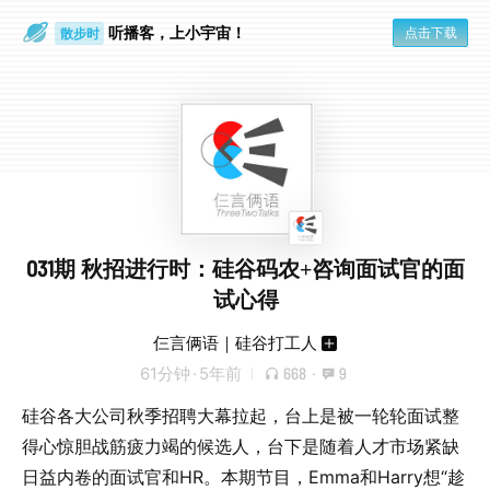
听播客，上小宇宙！
点击下载
散步时
通勤路上
031期 秋招进行时：硅谷码农+咨询面试官的面
试心得
仨言俩语｜硅谷打工人
61分钟
·
5年前
668
·
9
硅谷各大公司秋季招聘大幕拉起，台上是被一轮轮面试整
得心惊胆战筋疲力竭的候选人，台下是随着人才市场紧缺
日益内卷的面试官和HR。本期节目，Emma和Harry想“趁