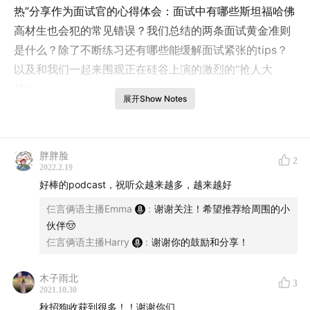
热”分享作为面试官的心得体会：面试中有哪些斯坦福哈佛
高材生也会犯的常见错误？我们总结的两条面试黄金准则
是什么？除了不断练习还有哪些能缓解面试紧张的tips？
以及和我们一起来围观正在硅谷上演的激烈的“抢人大
战”。
展开Show Notes
04:05
硅谷码农的技术面试流程和评分标准：别忘了
20%的软技能得分点
胖胖脸
08:14
MBB咨询顾问聊聊案例分析的五个打分维度：框
2
2022.2.19
架/数学/表达/常识/Coachability
好棒的podcast，祝听众越来越多，越来越好
22:10
面试黄金准则一：“时刻清楚自己在干嘛”（其实不
仨言俩语主播Emma
:
谢谢关注！希望推荐给周围的小
是那么简单）
伙伴🤠
28:06
面试黄金准则二：“把面试官当作未来的同事”
仨言俩语主播Harry
:
谢谢你的鼓励和分享！
36:35
“请敢于主动求助，因为面试官真的真的很想帮
你！”
木子雨北
3
2021.10.30
39:08
从面试面到崩溃的哈佛小哥身上我们学到了什
秋招狗收获到很多！！谢谢你们