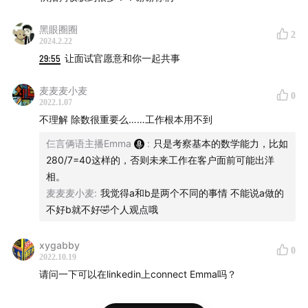
么？
42:30
一些缓解面试紧张的tips：排练排练再排练/关注
黑眼圈圈
2
2024.2.22
问题本身/做好“背调”
29:55
让面试官愿意和你一起共事
50:20
围观正在硅谷上演的“抢人大战”：还没接offer就
收到了老板递来的热奶茶
麦麦麦小麦
0
55:24
本期picks
2022.1.07
不理解 除数很重要么……工作根本用不到
本期Picks:
仨言俩语主播Emma
:
只是考察基本的数学能力，比如
280/7=40这样的，否则未来工作在客户面前可能出洋
Google秋色地图
相。
在家5分钟自制天然代餐饮料
麦麦麦小麦
:
我觉得a和b是两个不同的事情 不能说a做的
不好b就不好🤣个人观点哦
无暇与君一席，有缘仨言俩语。欢迎大家在评论区踊跃留
xygabby
言互动！喜欢我们的节目别忘了在苹果播客、小宇宙、喜
0
2022.10.19
马拉雅、Spotify、Google Podcast订阅我们。
请问一下可以在linkedin上connect Emma吗？
官方twitter:
@threetwotalks