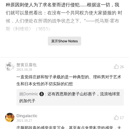
种原因则使人为了求名誉而进行侵犯……根据这一切，我
们就可以显然看出：在没有一个共同权力使大家摄服的 时
候，人们便处在所谓的战争状态之下。”——托马斯·霍布
斯《利维坦》（1651）
展开Show Notes
本期继续回到我们有关《三体》的讨论，这次除了评论一
下书中的潜在意识形态之余，我们也聊到了中外作家都避
蟹黄豆腐包
26
2021.10.28
不开的另一个文学类型：历史幻想。历史幻想往往是科幻
一直觉得庄妍和智子承载的是一种典型的、理科男对于艺术
作品的内核，而这种文学作品的创作之中又有什么样的陷
生和日本女性的不切实际的幻想
阱呢？最后，主播们也分享了各自喜好的一些不一样的科
姚Dominic
:
还有西恩斯的妻子山杉惠子，流浪地球里
幻作品，欢迎听众们和我们一起交流！
的加代子
Dingalactic
17
2021.10.27
主持人：姚天宜、鬼王橙
庄颜那段真的感觉非常冗余，甚至有点夹带私货的感觉，大