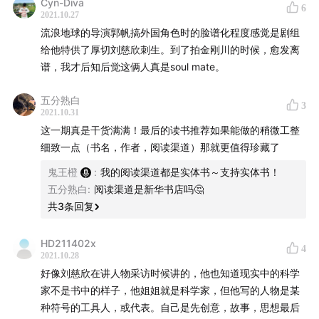
Cyn-Diva
6
2021.10.27
流浪地球的导演郭帆搞外国角色时的脸谱化程度感觉是剧组
给他特供了厚切刘慈欣刺生。到了拍金刚川的时候，愈发离
谱，我才后知后觉这俩人真是soul mate。
五分熟白
3
2021.10.31
这一期真是干货满满！最后的读书推荐如果能做的稍微工整
细致一点（书名，作者，阅读渠道）那就更值得珍藏了
鬼王橙
:
我的阅读渠道都是实体书～支持实体书！
五分熟白
:
阅读渠道是新华书店吗🤔
共
3
条回复
HD211402x
4
2021.10.28
好像刘慈欣在讲人物采访时候讲的，他也知道现实中的科学
家不是书中的样子，他姐姐就是科学家，但他写的人物是某
种符号的工具人，或代表。自己是先创意，故事，思想最后