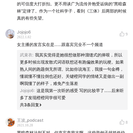
的可信度大打折扣。更不用谈广为流传并饱受诟病的“黑暗森
——本段中提及盖伊·加夫里尔·凯小说名为《天下》与《阿
林”定律了。作为一个社科学子，看到《三体》后两部的时候
拉桑雄狮》
真的有些失望。
00:37:26
—
00:49:13
推荐我们喜欢的科幻作者/作品
Jojojo6
9
2022.1.02
——“炼金术战争”系列作者为伊恩·特里吉利斯
女主播的发言实在是……跟嘉宾完全不一个频道
武束衣
:
我其实觉得是她很想做那种溜缝式的捧哏，所以
——本段中提及的早坂吝作品为《侦探AI》与《无人机侦
更多时候出现发散式词语联想还有跑偏效果的玩梗。如果
探》
熟人间的跑题倒无所谓。比如你说海王，我接一句金樽，
懂就懂不懂拉倒也还好。关键橙同学的情绪又是做出一副
——《冰狱之火》作者为苏学军
啊我懂了的样子，难免产生落差
Jojojo6
:
这是我第一次听的感受 写的比较早了……后来听
——“美铁之战”系列作者为帕特里克·蒂利
多了发现橙橙同学很可爱
共
3
条回复
00:49:13
—
00:50:03
结尾互动
王波_podcast
8
2021.10.28
黑暗森林法则不对。但嘉宾拿蒙古啊，这些举例子就挺低幼