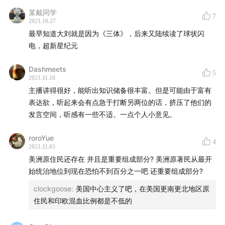
“巴别塔词典编辑部”微信群，以及新浪微博“@巴别塔词典”
某戴同学
联系我们！
7
2021.10.27
最早知道大刘就是因为《三体》，后来又陆续读了球状闪
电，超新星纪元
Dashmeets
5
2021.11.10
主播讲得很好，能听出知识储备很丰富。但是可能由于富有
表达欲，听起来会有点急于打断另两位的话，挤压了他们的
发言空间，听感有一些不适。一点个人小意见。
roroYue
4
2021.11.03
美洲原住民还存在 并且是重要组成部分? 美洲原著民从最开
始统治地位到现在恐怕不到百分之一吧 还重要组成部分?
clockgoose
:
美国中心主义了吧，在美国更南更北地区原
住民和印欧混血比例都是不低的