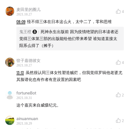
麦田里的圈儿
4
2021.10.27
08:09
怪不得三体在日本这么火，太中二了，零和思维
鬼王橙
:
死神永生出版前 因为疫情绝望的日本读者还
觉得三体第三部的出版能给他们带来希望 谁知道直接太
阳系么得了（摊手）
饺子嘉德彼女
4
2021.10.27
13:13
虽然很认同三体女性塑造贼烂，但我觉得罗辑他老婆尤
其脸谱化也有作者有意设置的因素吧
fortuneBot
2
2021.10.31
这个嘉宾来自威慑纪元。
ainuannuan
2
2021.10.29