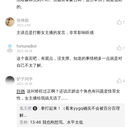
主播推荐阅读：
的。
竹溪—《皇帝魂》布兰登·桑德森
张禅跑
7
2022.2.04
鬼王橙—《克莱因壶》冈岛二人
主讲总是打断女主播的发言，非常影响听感
姚天宜—《莱博维茨的赞歌》小沃尔特·M·米勒
fortuneBot
7
2021.10.28
这个嘉宾吧，有观点，没支撑。知道的事情稍多一点就是对
自己不太了解。
结尾音乐：
驴子同学
4
2021.10.30
“Star Trek Theme (Main Title)”，音乐人：Alexander
21:05
这叫矫枉过正啊？还说庄妍这个角色有问题是怪罪女
Courage
性，女主播给我搞无语了……
鬼王橙
:
拳打起来！（看来yygq确实不会被百分百理
解…
若对我们的节目感兴趣，可以在“湖岸”微信公众号后台、
贵树
:
13:46 我也刚想骂。水平太低