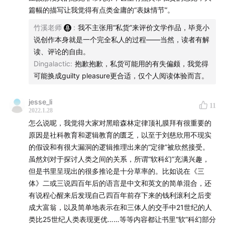
篇幅的描写让我觉得有点类金庸的“表妹情节”。
常驻嘉宾：竹溪（公众号：Vault_of_Kris）
竹溪老师
:
我不主张用“私货”来评价文学作品，毕竟小
说创作本身就是一个完全私人的过程——当然，读者有解
读、评论的自由。
00:00:16
Dingalactic
—
00:00:41
:
开头介绍
抱歉抱歉，私货可能用的有失偏颇，我觉得
可能换成guilty pleasure更合适，仅个人阅读体验而言。
00:00:51
—
00:06:21
“黑暗森林法则”的疑问
jesse_li
11
2022.1.28
00:06:21
—
00:14:57
刘慈欣的沙文主义？
怎么说呢，我觉得大家对黑暗森林定律顶礼膜拜有很重要的
原因是社科教育和逻辑教育的匮乏，以至于刘慈欣用不现实
00:16:02
—
00:23:11
如何对待文学里的政治内容？
的假设和有很大漏洞的逻辑推理出来的“定律”被欣然接受。
虽然刘对于探讨人类之间的关系，所谓“软科幻”充满兴趣，
00:23:11
—
00:28:39
中国幻想小说的民族隐喻
但是书里呈现出的很多推论是十分草率的。比如说在《三
体》二或三说四百年后的语言是中文和英文的简单混合，还
00:28:39
—
00:37:26
历史幻想的融梗嫌疑
有说程心醒来后发现自己四百年前存下来的钱利滚利之后变
成大富翁，以及简单地表示在和三体人的交手中21世纪的人
——本段中提及刘宇昆小说名为《七王之战》
类比25世纪人类表现更优……等等内容都让书里“软”科幻部分