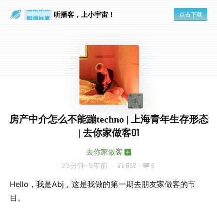
通勤路上
听播客，上小宇宙！
点击下载
眼睛好累
房产中介怎么不能蹦techno | 上海青年生存形态
| 去你家做客01
去你家做客
23分钟
·
5年前
652
·
6
Hello，我是Abj，这是我做的第一期去朋友家做客的节
目。