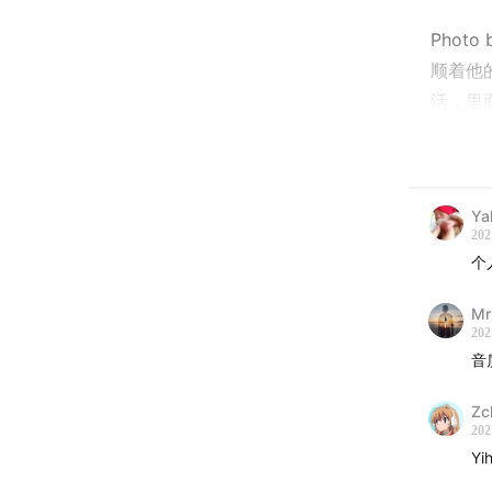
Photo 
顺着他
活
，里
有热情。
PS
PPS
Ya
202
PPP
个
时间线
Mr
202
01:49
音
03:20
07:05
Zc
202
08:30
Y
15:50