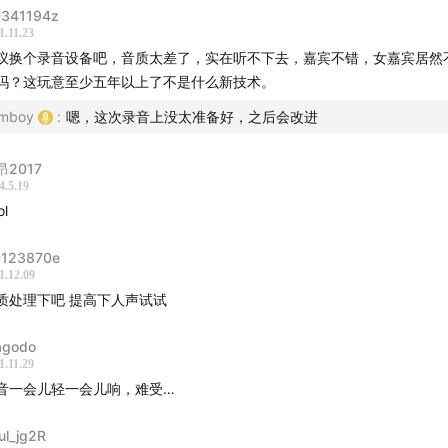
-
19:00
开源带来的好处
341194z
1.11.23
-
21:18
如何坚持跑 20 年的
议换个录音设备吧，音质太差了，实在听不下去，嘉宾不错，女嘉宾居然
-
28:42
如何想到做 Running Page 的以及它的技术实现和带
吗？这玩意至少五年以上了不是什么新技术。
-
32:00
大连的跑步环境
imboy
:
嗯，这次录音上没太准备好，之后会改进
-
37:18
跑步的乐趣和带来的收获
-
39:20
接下来的一些打算
昂2017
-
42:00
播客、书文章、推荐
4.5.19
ol
息
123870e
之旅：我的编程感悟
1.12.09
e Die, but Long Live GitHub
质处理下吧 提高下人声试试
ng's github
godo
ng's 2021
1.11.29
ing Page
音一会儿轻一会儿响，难受…
va
ne
ul_jg2R