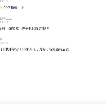
1.11.29
cursive
27
cool 借鉴一下
 的工作介绍
菜狗三三
1.11.24
会听的播客：机核、津津乐道、故事 FM、忽左忽右、文化有限
坚持不懈地做一件事真的好厉害👍🏻
cursive 等
静
听方式
2.11.30
门下载小宇宙 app来评论，真好，听完很有启发
宙
ro
et Casts
fy
le Podcasts
 Podcasts (CN not available, idky)
 URL
和不同的人聊天，会收获很多不同的东西，作为一个「老」程序