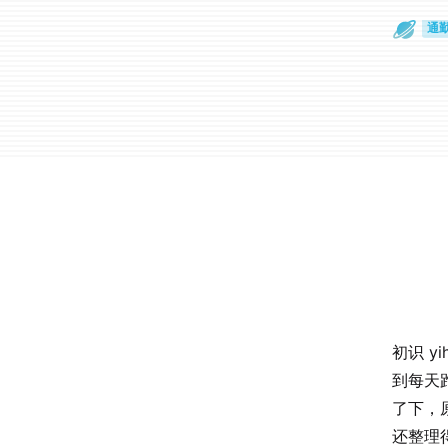
散
通
初识 y
到每天
了下，原
还整理