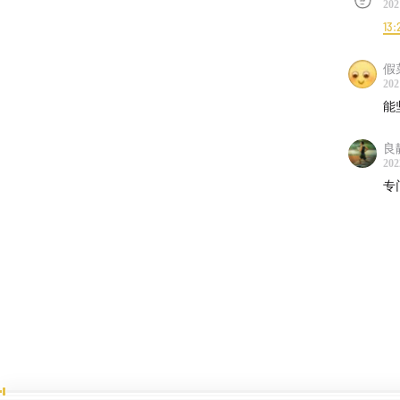
202
CoRe
13:
绝叫
SRE
假
202
跑步
能
CoRe
良
节目收
202
专
小宇
Cast
Pock
Spoti
Goog
Apple
Feed