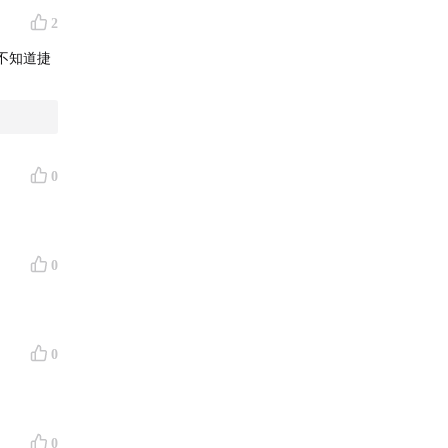
2
不知道捷
来的影响
0
0
0
0