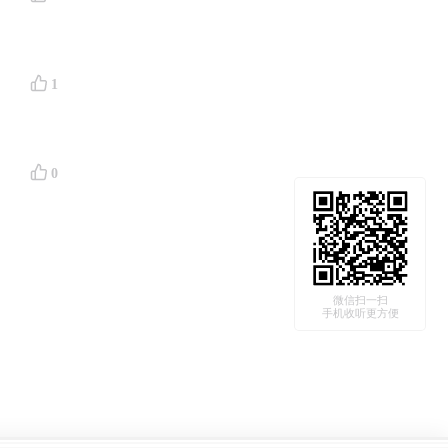
1
、
0
微信扫一扫
手机收听更方便