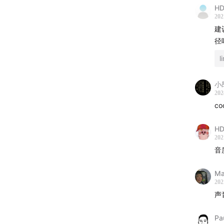
16:52
HD
19:00
202
建
21:18
径
28:42
l
32:00
37:18
小
39:20
202
co
相关信
HD
游戏
202
Peopl
音
YiHo
Ma
Yiho
202
Runn
声
Stra
DayO
Pa