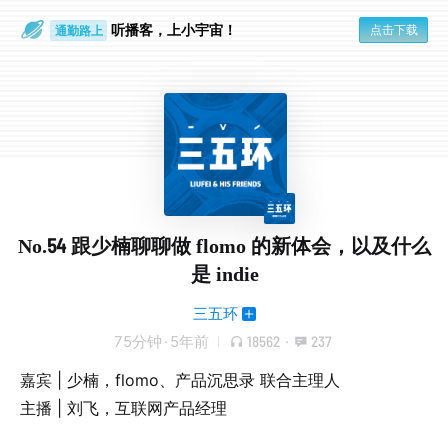
听播客，上小宇宙！
点击下载
通勤路上
眼睛好累
No.54 跟少楠聊聊做 flomo 的新体会，以及什么
是 indie
三五环
75分钟
·
5年前
18562
·
237
嘉宾 | 少楠，flomo、产品沉思录 联合主理人
主播 | 刘飞，互联网产品经理