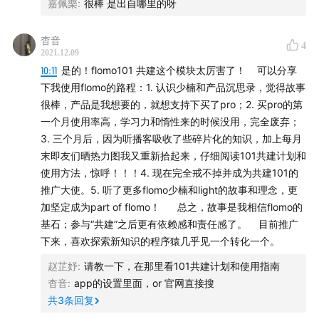
嘉佩樂
:
很棒 是出自哪里的呀
杳音
4
2021.12.09
10:11
是的！flomo101 共建这个模块太厉害了！ 可以分享
下我使用flomo的路程：1. 认识少楠和产品沉思录，觉得故事
很棒，产品是我想要的，就想支持下买了pro；2. 买pro的第
一个月使用率高，学习力和惰性来的时候没用，完全废弃；
3. 三个月后，因为听播客吸收了些碎片化的知识，加上每月
末即友们晒热力图我又重新拾起来，仔细阅读101共建计划和
使用方法，惊呼！！！4. 现在完全戒不掉并成为共建101的
推广大使。5. 听了更多flomo少楠和light的故事和理念，更
加坚定成为part of flomo！ 总之，故事是我相信flomo的
基石；参与“共建”之后更有依赖感和责任感了。 目前推广
下来，喜欢探索新知识的程序猿几乎见一个转化一个。
赵芷妤
:
请教一下，在那里看101共建计划和使用指南
杳音
:
app的设置里面，or 官网直接搜
共
3
条回复