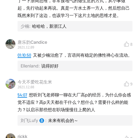
了一下浙商思维，非常接地气的做生意的方式，从小事做
起，先行动起来再说。真是一方水土养一方人，然后想自己
既然来到了这边，也该学习一下这片土地的思维才是。
少楠
:
哈哈哈，新浙江人
唐乐韵Candice
8
2021.12.09
01:10:50
又被少楠治愈了，言语间有稳定的佛性禅心在流动。
Ellenland
:
说得好好
今天不爱吃花生米
9
2021.12.08
54:07
想听刘飞老师聊一聊在大厂高p的经历，为什么你会感
觉不适应？高p天天都在干什么？想什么？需要什么样的能
力？以启示那些想在职场慢慢往上爬的人
刘飞Lufy
:
未来有机会的～
rjckk