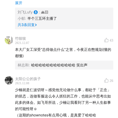
在大公司「总得」做点啥，「总得」很可怕
展开
No.22 跟少楠聊聊产品思维地图
产品经理需要浸泡在用户的语境里
刘飞Lufy
:
🙏🏻
No.36 跟少楠聊聊平台治理和机制设计
用户画像常常是无法预料的，flomo 并不是精英的工具
小郁
:
半个三五环主播了
共
3
条回复
No.42 跟少楠聊聊大厂和创业，以及如今的独立开发者生
40:05
Part3 关于 indie 和 startup
活
竹吱吱
如果不缺钱了要做的事，为什么不现在开始做？
43
2021.12.07
不融资、不用新技术、不招一大堆员工，就没法创业吗？
No.54 跟少楠聊聊做 flomo 的新体会，以及什么是 indie
本大厂女工深受“总得做点什么”之害，今夜正在憋规划(懂的
滨江仁波切来解释一下，钱买不到的东西是什么
都懂)
林志和
:
哈哈哈哈哈哈哈哈哈哈哈哈 笑出声
1:03:10
Part4 生活的新体会
可以重新设计一下你的居住环境
太阳公公的孩子
26
把时间浪费在一些无意义的事儿上吧
2021.12.08
少楠就是仁波切呀～感觉他无论做什么事，都处于「正念」
的状态，连做客服这么令人抓狂的工作，也能从中思考出如
此多的体会。如飞哥所说，少楠让我看到了另一种人生叙事
相关参考
的可能性呀☺️
（这期的shownotes有点用心哦，是真爱了哈哈哈