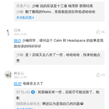
庄老户人
:
少楠 说的应该是十三邀 钱理群 那期结尾
飞书：字节跳动旗下企业协作工具，最新的宣传语是「先
少楠
:
翻了翻我的flomo，里面都是抓狂和焦虑哈哈哈
进企业的第一选择」。
共
4
条回复
Notion：国内外知名的笔记软件，以 Page 和 Block 两个
基础要素为特色。
日央
16
《定位》：Jack Trout& AL Ries 的营销著作。
2021.12.07
09:21
少楠同学，请问这个 Calm 和 Headspace 的故事是我
潮汐、Meditation、Headspace：都是知名的冥想相关
跟你讲的吗🤣🤣🤣
APP。
Anki：以卡片为核心的开源学习工具。
少楠
:
是！后续又去八卦了一些，哈哈哈哈，快来给她点
赞
Substack：国外知名内容付费，出版商向订阅者收取费
用，以电子邮件的形式发布内容。
树从心
Ghost 的创始人 John O'Nolan 的介绍：
13
2021.12.07
pmthinking.notion.site
02:07
电噪音太大了
刘飞Lufy
:
前面确实有一些，后面尽可能去除了。抱
谜底科技：杭州科技公司，旗下有Offscreen 、花样文字
歉
等 APP。
朝阳群众郝先生
:
啊还以为是我自己的问题😂
提到的两个值得逛的地方：杭州江洋畔生态公园；杭州大