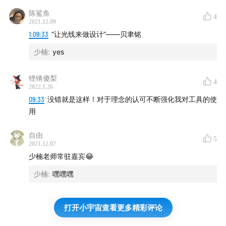
陈鲨鱼
4
2021.12.09
1:09:33
“让光线来做设计”——贝聿铭
少楠
:
yes
铿锵傻梨
4
2022.1.26
09:33
没错就是这样！对于理念的认可不断强化我对工具的使
用
自由
5
2021.12.07
少楠老师常驻嘉宾😂
少楠
:
嘿嘿嘿
打开小宇宙查看更多精彩评论