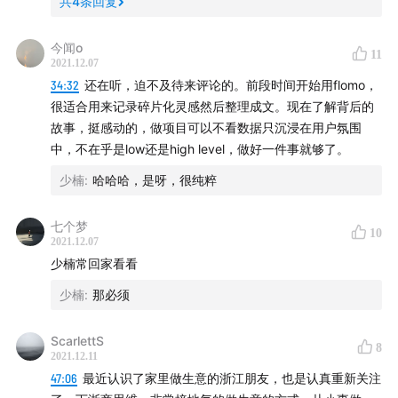
共
4
条回复
井巷，以及这条街上的「钱塘第一井」
今闻o
11
2021.12.07
34:32
还在听，迫不及待来评论的。前段时间开始用flomo，
片头：Where Are You Going (Live) - 海龟先生
很适合用来记录碎片化灵感然后整理成文。现在了解背后的
间奏：Peeler's Creek - MUJI BGM
故事，挺感动的，做项目可以不看数据只沉浸在用户氛围
片尾：Veer - Fins Ara
中，不在乎是low还是high level，做好一件事就够了。
少楠
:
哈哈哈，是呀，很纯粹
欢迎在评论区留言交流。如果喜欢《三五环》，也恳请能
在喜马拉雅和苹果 Podcast 留下你的宝贵好评。感谢！
七个梦
10
2021.12.07
少楠常回家看看
少楠
:
那必须
ScarlettS
8
2021.12.11
47:06
最近认识了家里做生意的浙江朋友，也是认真重新关注