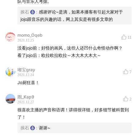
中国人民的老朋友 Kenny G
队与音乐人考据。
39:55
疯狂钻石 & Pink Floyd
挨石
:
感谢评论~是滴，如果本播客有引起大家对于
44:38
Wish You Were Here 的故事
jojo跟音乐的兴趣的话，网上其实是有很多文章的
51:36
东方仗助形象原型是 Prince
55:09
吉良吉影及替身的原型是 Queen 和 David
momo_Oqeb
11
2021.12.25
Bowie
没看jojo前：好怪的画风，这些人还凹什么奇怪动作啊？
57:42
岸边露伴 & Knockin' on Heaven's Door
看了jojo后：欧拉欧拉欧拉～木大木大木大～
60:59
音石明 & Red Hot Chili Peppers
63:36
隐身宝宝 Achtung Baby
嘟宝gray
7
2021.12.24
68:53
第五部《黄金之风》故事梗概
Jo厨狂喜！
70:58
绯红之王 & 克里姆森国王
75:33
一部叫做《水牛城 66》的电影
圈_Kap9
2
80:21
Outro: 石之海 OP 粤语版
2021.12.27
很喜欢主播的声音和语调！讲得很详细，好多细节被科普到
🎵本期出现的音乐：
了！
挨石
:
谢谢~
Tosca - Suzuki