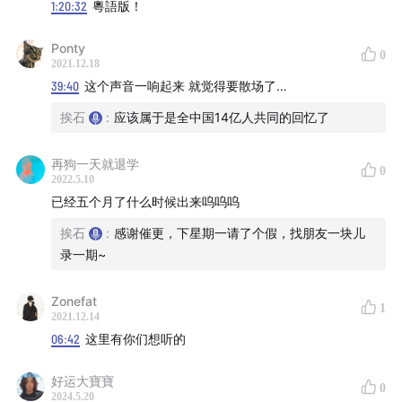
1:20:32
粵語版！
Ponty
0
2021.12.18
39:40
这个声音一响起来 就觉得要散场了…
挨石
:
应该属于是全中国14亿人共同的回忆了
再狗一天就退学
0
2022.5.10
已经五个月了什么时候出来呜呜呜
挨石
:
感谢催更，下星期一请了个假，找朋友一块儿
录一期~
Zonefat
1
2021.12.14
06:42
这里有你们想听的
好运大寶寶
0
2024.5.20