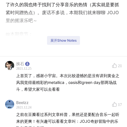
了许久的我也终于找到了分享音乐的热情（其实就是要抓
紧时间蹭热点）。废话不多说，本期我们就来聊聊 JOJO
里的摇滚乐吧～
📖本期章节：
展开Show Notes
00:00
Intro: Suzuki
02:47
一个小广告
04:30
JOJO 与摇滚乐的关系
挨石
21
2021.12.25
07:06
关于 JOJO 和《幽游白书》的一些深刻印象
上首页了，感谢小宇宙。本次比较遗憾的是没有讲到黄金之
14:34
Dio 名字的来源
风我觉得最精彩的metallica，oasis和green day那两场战
19:41
动画电影《我在伊朗长大》
斗，希望大家可以去看看
21:58
四名「柱之男」名字的来源
Beelzz
31:15
JOJO 第三部的故事梗概
17
2021.12.24
36:30
小狗伊奇 & Iggy Pop
之前在豆瓣看过系列文章科普，果然还是要配合音乐一起听
38:03
佩特夏 & Pet Shop Boys
来的更爽！有兴趣可以看看文章叫：JOJO奇妙冒险中的乐
39:17