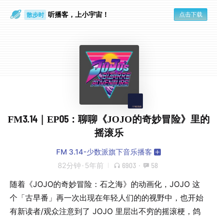
听播客，上小宇宙！
点击下载
散步时
通勤路上
FM3.14｜EP05：聊聊《JOJO的奇妙冒险》里的
摇滚乐
FM 3.14-少数派旗下音乐播客
82分钟
·
5年前
6903
·
58
随着《JOJO的奇妙冒险：石之海》的动画化，JOJO 这
个「古早番」再一次出现在年轻人们的的视野中，也开始
有新读者/观众注意到了 JOJO 里层出不穷的摇滚梗，鸽