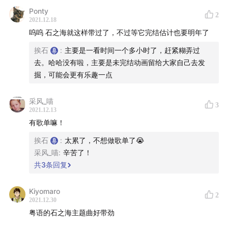
Yes - Roundabout
Ponty
2
Allegaeon - Roundabout (Yes Cover)
2021.12.18
Enigma - Return to Innocence
呜呜 石之海就这样带过了，不过等它完结估计也要明年了
George Michael - Careless Whisper
挨石
:
主要是一看时间一个多小时了，赶紧糊弄过
AC/DC - Hells Bells
去。哈哈没有啦，主要是未完结动画留给大家自己去发
Iggy Pop - Lust For Life
掘，可能会更有乐趣一点
Iron Maiden - The Trooper
采风_喵
Kenny G - Going Home
3
2021.12.13
Guns'n'Roses - Knockin' On Heaven's Door
有歌单嘛！
Mary J. Blige & U2 - One
挨石
:
太累了，不想做歌单了😭
Pet Shop Boys - Go West
采风_喵
:
辛苦了！
Pink Floyd - Shine On You Crazy Diamond
共
3
条回复
Pink Floyd - Wish You Were Here
Queen - Another One Bites The Dust
Kiyomaro
2
2021.12.30
Red Hot Chili Peppers - Otherside
粤语的石之海主题曲好带劲
Santana - Smooth ft. Rob Thomas