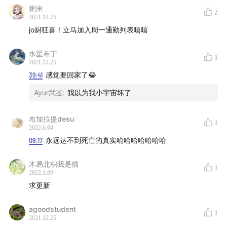
The Cars - Drive
粥米
2
Wham! - Last Christmas
2021.12.25
jo厨狂喜！立马加入周一通勤列表嘻嘻
King Crimson - I Talk to the Wind
King Crimson - Moonchild
水星布丁
1
师欣 - 石之海 OP 粤语版（原地址：
www.bilibili.com
2021.12.25
）
39:41
感觉要回家了😂
BGM: Night City Hip Hop Jazz（原地址：
Ayur武崟
:
我以为我小宇宙坏了
www.youtube.com
）
布加拉提desu
1
2022.6.04
09:17
永远达不到死亡的真实哈哈哈哈哈哈哈
木易北枳我是猫
1
2022.1.09
求更新
agoodstudent
1
2021.12.25