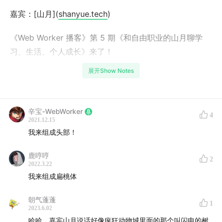
嘉宾：[山月](
shanyue.tech
)
《Web Worker 播客》第 5 期《和自由职业的山月聊学
习、生活、个人成长》来了！
展开Show Notes
todo
《Web Worker》是两个前端程序员闲聊的音频播客节
辛宝-WebWorker
目。节目将围绕程序员领域来瞎聊，聊资讯、聊职场、聊
4
2021.12.15
技术选型...... 只要是和 web 开发有关的都可以聊。因为两
我来组成头部！
个主播是前端程序员目前会以前端为视角切入。
鹿哼哼
2
wx 粉丝群请加 Otto 微信: xinbao965
2022.3.22
我来组成扁桃体
00:25
例行的忏悔拖更
朝气蓬蓬
1
2023.6.02
00:50
山月的自我介绍，最近忙些什么
哈哈，嘉宾山月说话好像疯狂动物城里面的那个叫闪电的树