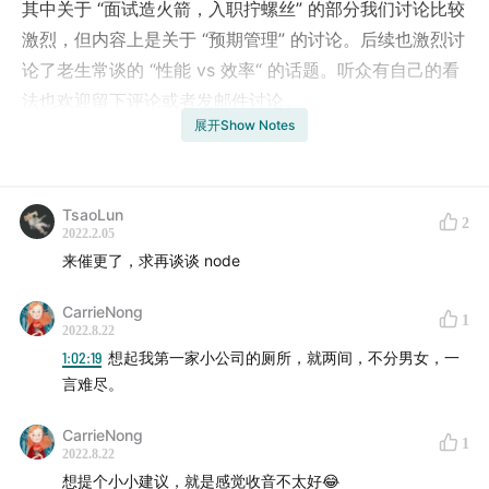
其中关于 “面试造火箭，入职拧螺丝” 的部分我们讨论比较
激烈，但内容上是关于 “预期管理” 的讨论。后续也激烈讨
论了老生常谈的 “性能 vs 效率“ 的话题。听众有自己的看
法也欢迎留下评论或者发邮件讨论。
展开Show Notes
由于本期内容过长，我们分了上、下两集。同时春节临
近，我们也请假一期。下次更新时间是 2022.2.24 祝大家
新年快乐~
TsaoLun
2
2022.2.05
来催更了，求再谈谈 node
联系方式：
async.talk@gmail.com
CarrieNong
1
2022.8.22
主播
1:02:19
想起我第一家小公司的厕所，就两间，不分男女，一
言难尽。
AnnatarHe:
annatarhe.com
CarrieNong
1
Tinko:
space.bilibili.com
2022.8.22
想提个小小建议，就是感觉收音不太好😂