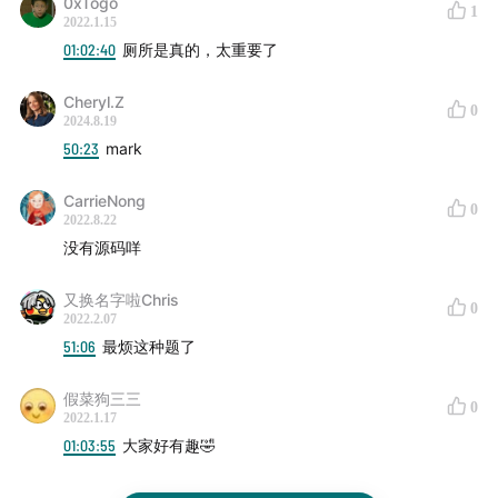
0xTogo
29:45
简历记得要扬长避短
1
2022.1.15
01:02:40
厕所是真的，太重要了
36:10
开始吧，请先做个自我介绍
Cheryl.Z
0
40:12
智力题？态度题？
2024.8.19
50:23
mark
46:45
正经 web 面试题
CarrieNong
0
2022.8.22
没有源码咩
Timeline(下)
又换名字啦Chris
00:24
面试题 —— 浏览器事件
0
2022.2.07
51:06
最烦这种题了
01:44
面试题 —— 新规范
假菜狗三三
0
05:34
面试题 —— 实现 deepclone
2022.1.17
01:03:55
大家好有趣🤣
06:44
面试题 —— 浏览器输入 url 后，发生了什么