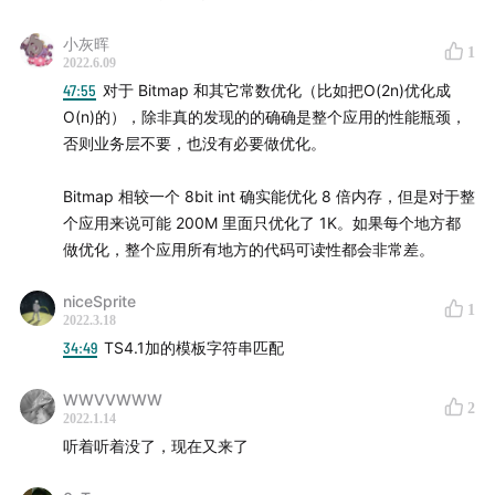
Sleaf:
twitter.com
小灰晖
1
2022.6.09
小鹿
47:55
对于 Bitmap 和其它常数优化（比如把O(2n)优化成
O(n)的），除非真的发现的的确确是整个应用的性能瓶颈，
否则业务层不要，也没有必要做优化。
Timeline(上)
Bitmap 相较一个 8bit int 确实能优化 8 倍内存，但是对于整
个应用来说可能 200M 里面只优化了 1K。如果每个地方都
00:31
上期反馈及回应
做优化，整个应用所有地方的代码可读性都会非常差。
03:35
面试
niceSprite
1
2022.3.18
05:22
为什么需要招人
34:49
TS4.1加的模板字符串匹配
09:00
面试官的基本素养
WWVVWWW
2
2022.1.14
听着听着没了，现在又来了
26:30
面试题 - “八股文” 什么看法？